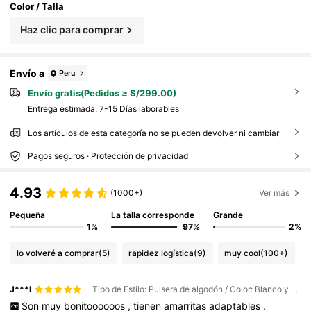
Color / Talla
Haz clic para comprar
Envío a
Peru
Envío gratis(Pedidos ≥ S/299.00)
Entrega estimada:
7-15 Días laborables
Los artículos de esta categoría no se pueden devolver ni cambiar
Pagos seguros · Protección de privacidad
4.93
(1000+)
Ver más
Pequeña
La talla corresponde
Grande
1%
97%
2%
lo volveré a comprar
(5)
rapidez logística
(9)
muy cool
(100+)
J***I
Tipo de Estilo: Pulsera de algodón / Color: Blanco y Negro / Talla: 3 piezas
Son
muy
bonitoooooos
,
tienen
amarritas
adaptables
.