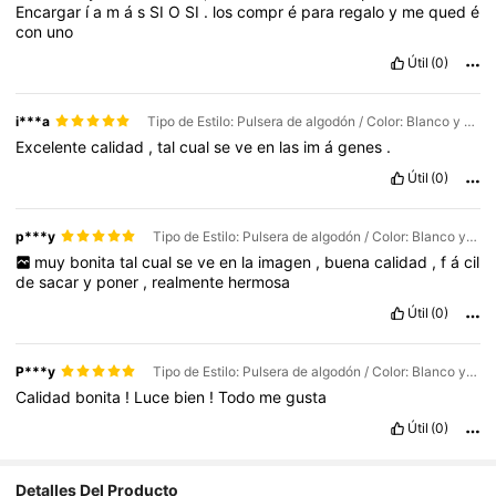
Encargar
í
a
m
á
s
SI
O
SI
.
los
compr
é
para
regalo
y
me
qued
é
con
uno
Útil
(0)
i***a
Tipo de Estilo: Pulsera de algodón / Color: Blanco y Negro / Talla: Unitalla
Excelente
calidad
,
tal
cual
se
ve
en
las
im
á
genes
.
Útil
(0)
p***y
Tipo de Estilo: Pulsera de algodón / Color: Blanco y Negro / Talla: Unitalla
muy
bonita
tal
cual
se
ve
en
la
imagen
,
buena
calidad
,
f
á
cil
de
sacar
y
poner
,
realmente
hermosa
Útil
(0)
P***y
Tipo de Estilo: Pulsera de algodón / Color: Blanco y Negro / Talla: 3 piezas
Calidad
bonita
!
Luce
bien
!
Todo
me
gusta
Útil
(0)
Detalles Del Producto