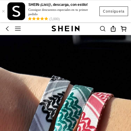
SHEIN-¡List@, descarga, con estilo!
×
Consigue descuentos especiales en tu primer
Consíguela
pedido
(5,000)