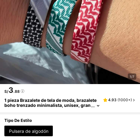
1/7
3
S/
.88
1 pieza Brazalete de tela de moda, brazalete
4.93
(
1000+
)
boho trenzado minimalista, unisex, gran
regalo
Tipo De Estilo
Pulsera de algodón