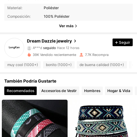
Material:
Poliéster
1.3K Seguidores
4.86
Composición:
100% Poliéster
1.3K Seguidores
4.86
Ver más
1.3K Seguidores
4.86
Dream Dazzle jewelry
Seguir
A***d
seguido
Hace 12 horas
1.3K Seguidores
4.86
39K Vendido recientemente
7.7K Recompra
muy cool (1000+)
bonito (1000+)
de buena calidad (1000+)
co
1.3K Seguidores
4.86
También Podría Gustarte
1.3K Seguidores
4.86
Recomendados
Accesorios de Vestir
Hombres
Hogar & Vida
1.3K Seguidores
4.86
1.3K Seguidores
4.86
1.3K Seguidores
4.86