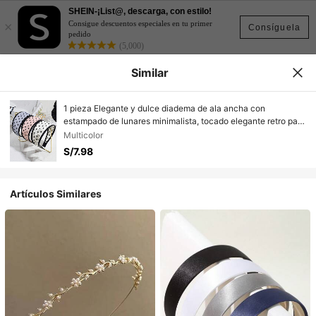
SHEIN-¡List@, descarga, con estilo!
×
Consigue descuentos especiales en tu primer
Consíguela
pedido
(5,000)
Similar
1 pieza Elegante y dulce diadema de ala ancha con
estampado de lunares minimalista, tocado elegante retro para
salir, banda para el cabello, aro para el cabello, viaje, fiesta
Multicolor
S/7.98
Artículos Similares