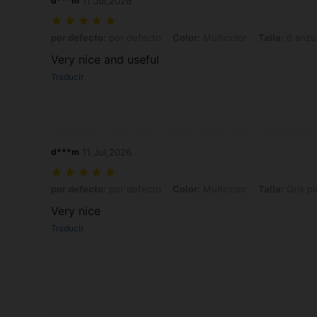
d***m
11 Jul,2026
por defecto: por defecto, Color: Multicolor, Talla: 6 anzuelos de col
por defecto:
por defecto
Color:
Multicolor
Talla:
6 anzue
Very nice and useful
Traducir
d***m
11 Jul,2026
por defecto: por defecto, Color: Multicolor, Talla: Gris pistola, 6 anz
por defecto:
por defecto
Color:
Multicolor
Talla:
Gris pi
Very nice
Traducir