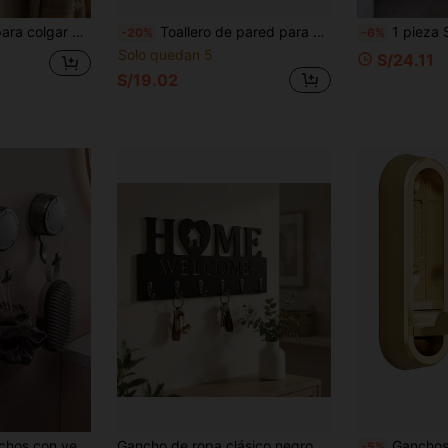
Nuevo usuario
ueños en el baño, dormitorio, lavandería, sala de estar, entrada. Color negro para Navidad y Halloween, set esencial de 5 piezas para organizar el hogar.
Toallero de pared para baño con ventosa, sin necesidad de taladrar, de alta resistencia
1 pieza Soporte de pared de aluminio con 4 clips y 5 ganchos 
-20%
-6%
50
%DE
Cupón de producto
Solo quedan 5
S/24.11
DESCUENTO
Límite de S/180.17
S/19.02
Pedidos de
Por tiempo limitado
+S/203.97
dad de perforación, instalación fácil, alta capacidad de carga, ganchos de almacenamiento de pared multifuncionales
Gancho de ropa clásico negro con forma de CASA para puerta, soporte de pared 2D de madera para almacenamiento, estante de llaves montado en la pared, decoración de pared, almacenamiento de baño, decoración de hogar moderna y de moda para fiestas - Adecuado para sala de estar, dormitorio, pasillo, oficina y otras áreas generales
Ganchos plegables para pared, ahorradores de espacio, ganchos plegables modernos para pared, ganchos para abrigos, gan
-5%