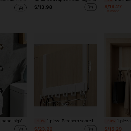
S/19.27
S/13.98
Estimado
tante de almacenamiento de papel toalla para baño, accesorios de baño, instalación sin taladro, montado en la pared, estante de almacenamiento de baño, herrajes de baño
1 pieza Perchero sobre la puerta con gancho, fácil de instalar, sin necesidad de perforar agujeros, perchero de metal sobre la puerta, para sombreros, llaves, almacenamiento ahorrador de espacio en el hogar, para entrada, baño, dormitorio, hogar, dormitorio, sus comentarios, colgar su bolso, perchas
1 pieza Colgador sobre la puerta, estante colgante montado en la pa
-20%
-50%
S/23.26
S/15.29