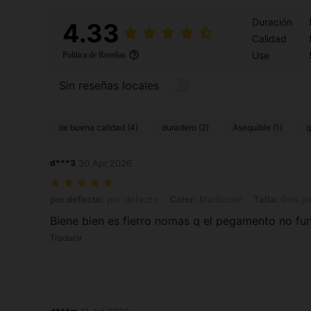
Duración
4.33
Calidad
Use
Política de Reseñas
Sin reseñas locales
de buena calidad (4)
duradero (2)
Asequible (1)
q
d***3
30 Apr,2026
por defecto: por defecto, Color: Multicolor, Talla: Gris pistola, 8 anz
por defecto:
por defecto
Color:
Multicolor
Talla:
Gris pi
Biene bien es fierro nomas q el pegamento no fu
Traducir