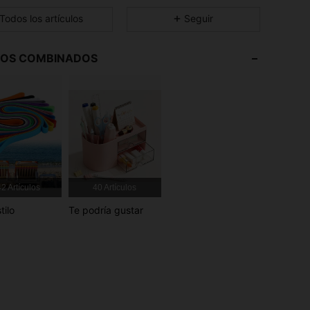
4.25
11
3
Todos los artículos
Seguir
4.25
11
3
LOS COMBINADOS
4.25
11
3
4.25
11
3
4.25
11
3
4.25
11
3
2 Artículos
40 Artículos
tilo
Te podría gustar