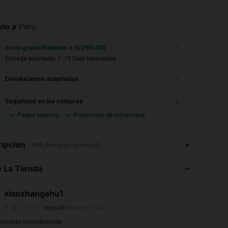
ío a
Peru
Envío gratis(Pedidos ≥ S/299.00)
Entrega estimada:
7-15 Días laborables
Devoluciones aceptadas
Seguridad en las compras
Pagos seguros
Protección de privacidad
4.25
11
3
ipción
ABS,Acero al carbono,Sí
4.25
11
3
 La Tienda
4.25
11
3
xiaozhangshu1
v***n
seguido
Hace 1 día
4.25
11
3
Calificación
Artículos
Seguidores
Vendido recientemente