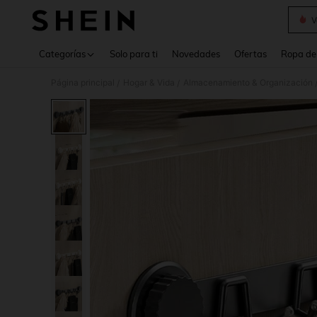
V
Use up 
Categorías
Solo para ti
Novedades
Ofertas
Ropa de
Página principal
Hogar & Vida
Almacenamiento & Organización
/
/