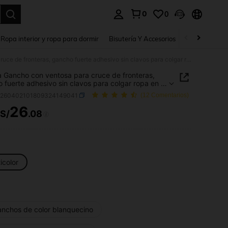
0
0
a. Press Enter to select.
Ropa interior y ropa para dormir
Bisutería Y Accesorios
Zapatos
H
1 pieza Gancho con ventosa para cruce de fronteras, gancho fuerte adhesivo sin clavos para colgar ropa en la cocina/baño, perchero de puerta, soporte para llaves
a Gancho con ventosa para cruce de fronteras,
 fuerte adhesivo sin clavos para colgar ropa en la
/baño, perchero de puerta, soporte para llaves
h260402101809324149041
(12 Comentarios)
26
S/
.08
ICE AND AVAILABILITY
icolor
anchos de color blanquecino