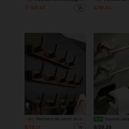
S/5.34
S/19.03
Perchero de pared de madera de nogal con ganchos negros, ganchos colgantes para la entrada, ganchos de madera natural moderna para colgar ropa, sombreros, bolsos, llaves, toallas
Soporte para papel higiénico sin taladro, estante de almacenamiento de papel higiénico autoadhesivo, soporte de papel toalla de acero inoxidable, soporte de papel toalla absorbente, es
-18%
NEW
S/19.17
S/20.28