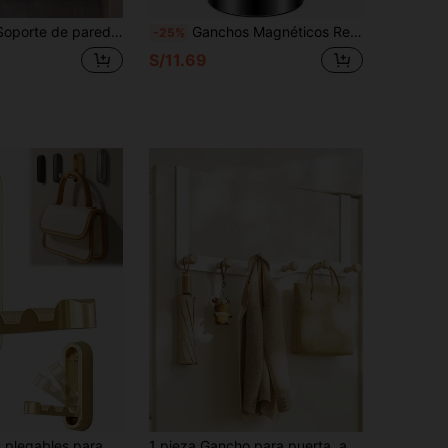
para fregona, estante para escoba, estante de almacenamiento, soporte para fregona sin taladro, adecuado para baño y balcón
Ganchos Magnéticos Resistentes 50Lbs Imán de Neodimio Negro Fuerte con Gancho para Colgar Instalación Fácil Sin Necesidad de Taladrar Ganchos Magnéticos Super Potentes Ganchos Industriales de Fuerza Extra Adecuados para Refrigerador Lugar de Trabajo Escuela Hogar Accesorios de Organización
-25%
S/11.69
chos colgantes para puerta y baño, adecuados para colgar toallas, abrigos, bolsas, escobas, sin necesidad de taladrar, montaje adhesivo, ganchos de ducha para uso en el baño, artículos esenciales para la organización del hogar
1 pieza Gancho para puerta, armario, gancho montado en la puerta del baño, puede colgar varios tableros de puerta, ropa, sombreros, gancho de almacenamiento en la parte posterior de la puerta