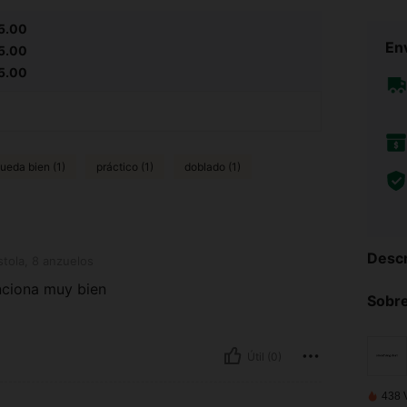
5.00
Env
5.00
5.00
ueda bien (1)
práctico (1)
doblado (1)
Descr
uelos
stola, 8 anzuelos
nciona muy bien
Sobre
Útil (0)
438 