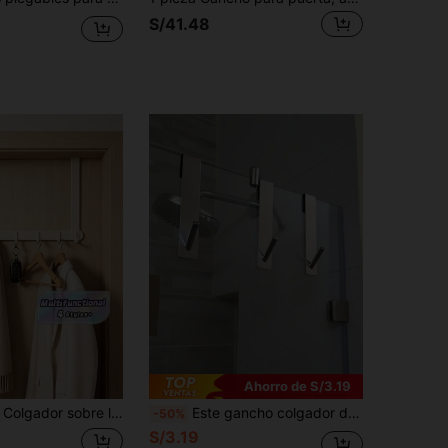
S/41.48
Ahorro de S/3.19
red, ganchos para colgar ropa, estante de almacenamiento, organizador de almacenamiento en la parte posterior de la puerta, adecuado para dormitorio y baño
Este gancho colgador de puerta sin taladro es un gancho multifuncional sin costuras que se puede usar para colgar ropa, bolsos y toallas. Adecuado para uso doméstico, se pueden instalar 3 ganchos.
-50%
S/3.19