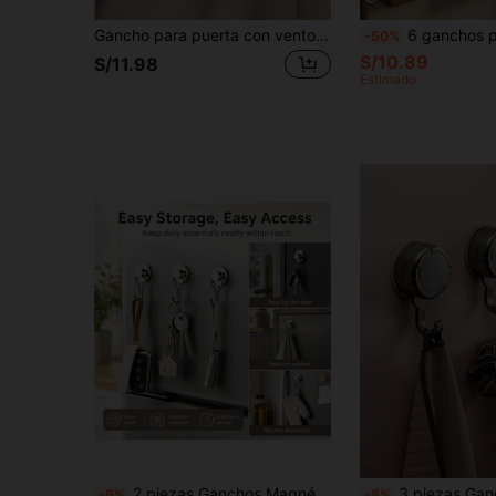
Gancho para puerta con ventosa fuerte sin necesidad de taladrar, de uso pesado, adecuado para entrada y ganchos de almacenamiento de abrigos
6 ganchos para colgar en la pared, sin necesidad de perforar, montado con ventosa, fácil instalación. Adecuado para almacenar ropa, toallas, batas de baño, artículos peq
-50%
S/10.89
S/11.98
Estimado
2 piezas Ganchos Magnéticos, Ganchos Adhesivos Resistentes y Fuertes para Colgar en la Puerta Lateral del Refrigerador, Pared Trasera, Organización y Almacenamiento del Hogar y la Cocina
3 piezas Ganchos con ventosa fuerte - Adecuados para la organización del baño y el dormitorio - Resistentes y estables, sin necesi
-6%
-8%