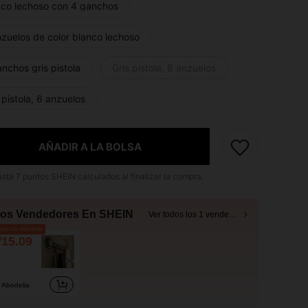
nco lechoso con 4 ganchos
nzuelos de color blanco lechoso
nchos gris pistola
Gris pistola, 8 anzuelos
 pistola, 6 anzuelos
AÑADIR A LA BOLSA
asta
7
puntos SHEIN calculados al finalizar la compra.
ros Vendedores En SHEIN
Ver todos los 1 vendedores
recio mínimo
/15.09
Abodelia