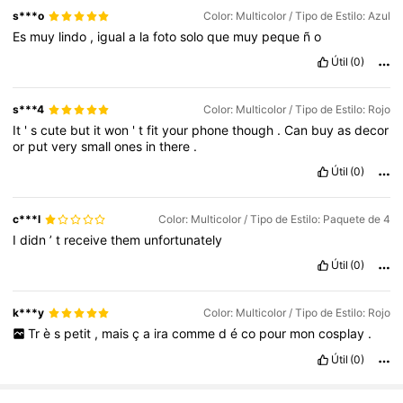
s***o
Color: Multicolor / Tipo de Estilo: Azul
Es
muy
lindo
,
igual
a
la
foto
solo
que
muy
peque
ñ
o
Útil
(0)
s***4
Color: Multicolor / Tipo de Estilo: Rojo
It
'
s
cute
but
it
won
'
t
fit
your
phone
though
.
Can
buy
as
decor
or
put
very
small
ones
in
there
.
Útil
(0)
c***l
Color: Multicolor / Tipo de Estilo: Paquete de 4
I
didn
’
t
receive
them
unfortunately
Útil
(0)
k***y
Color: Multicolor / Tipo de Estilo: Rojo
Tr
è
s
petit
,
mais
ç
a
ira
comme
d
é
co
pour
mon
cosplay
.
Útil
(0)