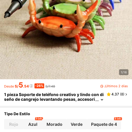
1/16
5
-26%
¡Últimos 2 días
S/
.54
S/7.48
Desde
1 pieza Soporte de teléfono creativo y lindo con di
4.37
(
8
)
seño de cangrejo levantando pesas, accesori
o de escritorio minimalista y personalizado, r
egalo para amantes de las mascotas
Tipo De Estilo
9 left
8 left
Rojo
Azul
Morado
Verde
Paquete de 4