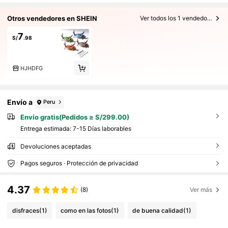
Otros vendedores en SHEIN
Ver todos los 1 vendedores
7
S/
.98
HJHDFG
Envío a
Peru
Envío gratis(Pedidos ≥ S/299.00)
Entrega estimada:
7-15 Días laborables
Devoluciones aceptadas
Pagos seguros · Protección de privacidad
4.37
(8)
Ver más
disfraces
(1)
como en las fotos
(1)
de buena calidad
(1)