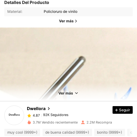
Detalles Del Producto
Material:
Policloruro de vinilo
Ver más
92K Seguidores
4.87
92K Seguidores
4.87
Ver más
92K Seguidores
4.87
92K Seguidores
4.87
Dwellora
Seguir
92K Seguidores
4.87
g***a
seguido
Hace 1 horas
3.7M Vendido recientemente
2.2M Recompra
92K Seguidores
4.87
92K Seguidores
muy cool (9999+)
de buena calidad (9999+)
bonito (9999+)
com
4.87