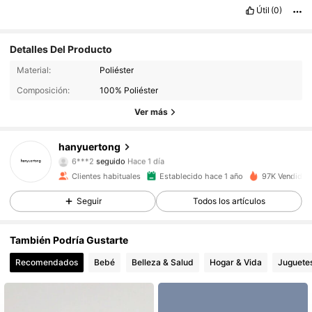
Útil
(0)
Detalles Del Producto
3.8K Seguidores
4.94
Material:
Poliéster
Composición:
100% Poliéster
3.8K Seguidores
4.94
Ver más
3.8K Seguidores
4.94
hanyuertong
6***2
seguido
Hace 1 día
3.8K Seguidores
4.94
Clientes habituales
Establecido hace 1 año
97K Vendido 
Seguir
Todos los artículos
3.8K Seguidores
4.94
También Podría Gustarte
3.8K Seguidores
4.94
Recomendados
Bebé
Belleza & Salud
Hogar & Vida
Juguete
3.8K Seguidores
4.94