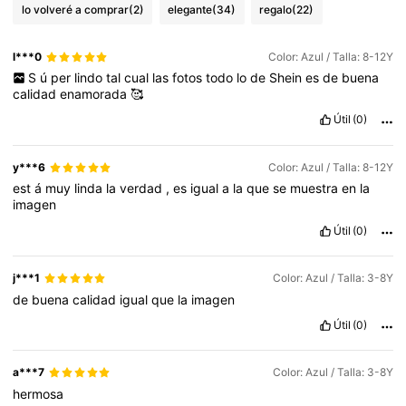
lo volveré a comprar
(2)
elegante
(34)
regalo
(22)
l***0
Color: Azul / Talla: 8-12Y
S
ú
per
lindo
tal
cual
las
fotos
todo
lo
de
Shein
es
de
buena
calidad
enamorada
🥰
Útil
(0)
y***6
Color: Azul / Talla: 8-12Y
est
á
muy
linda
la
verdad
,
es
igual
a
la
que
se
muestra
en
la
imagen
Útil
(0)
j***1
Color: Azul / Talla: 3-8Y
de
buena
calidad
igual
que
la
imagen
Útil
(0)
a***7
Color: Azul / Talla: 3-8Y
hermosa