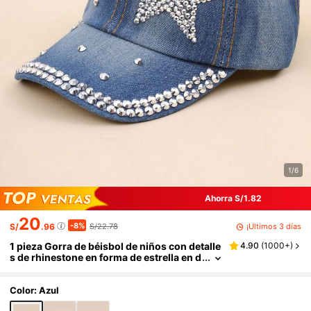
1/6
Ahorra S/1.82
20
-8%
¡Últimos 3 días
S/
.96
S/22.78
1 pieza Gorra de béisbol de niños con detalle
4.90
(
1000+
)
s de rhinestone en forma de estrella en d
enim, visera de sol casual para vacacion
es de verano, ideal para actividades al aire li
bre
Color: Azul