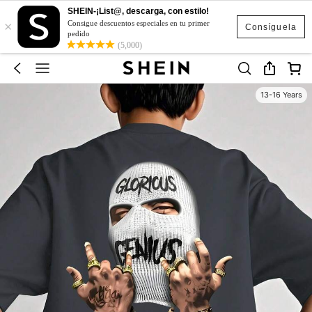
SHEIN-¡List@, descarga, con estilo!
×
Consigue descuentos especiales en tu primer
Consíguela
pedido
(5,000)
13-16 Years