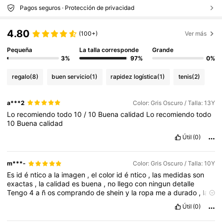
Pagos seguros · Protección de privacidad
4.80
(100+)
Ver más
Pequeña
La talla corresponde
Grande
3%
97%
0%
regalo
(8)
buen servicio
(1)
rapidez logística
(1)
tenis
(2)
a***2
Color: Gris Oscuro / Talla: 13Y
Lo
recomiendo
todo
10
/
10
Buena
calidad
Lo
recomiendo
todo
10
Buena
calidad
Útil
(0)
m***-
Color: Gris Oscuro / Talla: 10Y
Es
id
é
ntico
a
la
imagen
,
el
color
id
é
ntico
,
las
medidas
son
exactas
,
la
calidad
es
buena
,
no
llego
con
ningun
detalle
Tengo
4
a
ñ
os
comprando
de
shein
y
la
ropa
me
a
durado
,
la
cuesti
ó
n
es
que
sepan
c
ó
mo
lavar
las
prendas
para
que
no
Útil
(0)
se
desgasten