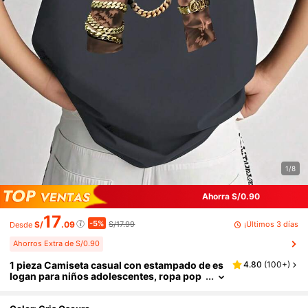
1/8
Ahorra S/0.90
17
-5%
¡Últimos 3 días
S/
.09
S/17.99
Desde
Ahorros Extra de S/0.90
1 pieza Camiseta casual con estampado de es
4.80
(
100+
)
logan para niños adolescentes, ropa pop
ular de campus para primavera y verano