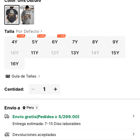
Color: Gris Oscuro
Talla
Por Defecto
3 left
6 left
1 left
4Y
5Y
6Y
7Y
8Y
9Y
10Y
11Y
12Y
13Y
14Y
15Y
16Y
Guía de Tallas
Cantidad:
Envío a
Peru
Envío gratis(Pedidos ≥ S/299.00)
Entrega estimada:
7-15 Días laborables
Devoluciones aceptadas