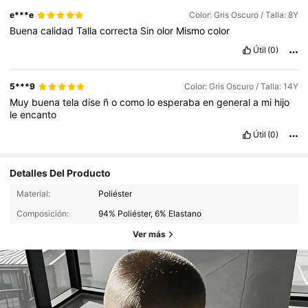
e***e
Color: Gris Oscuro / Talla: 8Y
Buena
calidad
Talla
correcta
Sin
olor
Mismo
color
Útil
(0)
5***9
Color: Gris Oscuro / Talla: 14Y
Muy
buena
tela
dise
ñ
o
como
lo
esperaba
en
general
a
mi
hijo
le
encanto
Útil
(0)
Detalles Del Producto
Material:
Poliéster
Composición:
94% Poliéster, 6% Elastano
Ver más