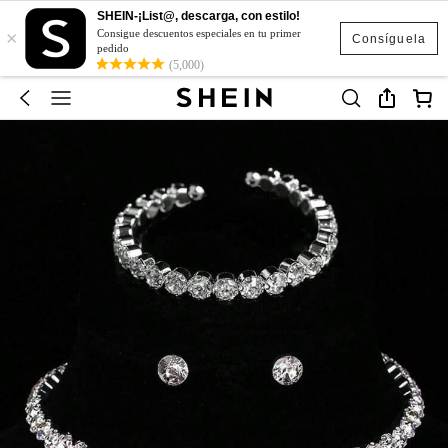
SHEIN-¡List@, descarga, con estilo!
×
Consigue descuentos especiales en tu primer
Consíguela
pedido
(5,000)