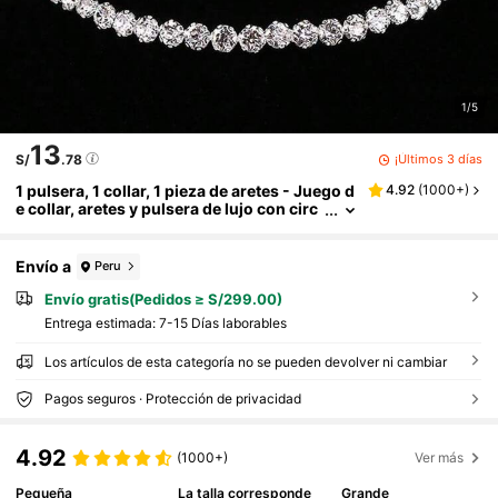
1/5
13
¡Últimos 3 días
S/
.78
1 pulsera, 1 collar, 1 pieza de aretes - Juego d
4.92
(
1000+
)
e collar, aretes y pulsera de lujo con circ
onita cúbica para mujeres, joyería de bo
da/compromiso
Envío a
Peru
Envío gratis(Pedidos ≥ S/299.00)
Entrega estimada:
7-15 Días laborables
Los artículos de esta categoría no se pueden devolver ni cambiar
Pagos seguros · Protección de privacidad
4.92
(1000+)
Ver más
Pequeña
La talla corresponde
Grande