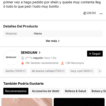
primer
vez
a
hago
pedido
por
shein
y
quede
muy
contenta
lleg
ó
todo
lo
que
ped
í
todo
muy
bonito
.
Útil
(0)
Detalles Del Producto
556 Seguidores
4.90
Material:
Hierro
556 Seguidores
4.90
Ver más
556 Seguidores
4.90
SENGUAN
Seguir
y***a
seguido
Hace 1 día
556 Seguidores
4.90
19K Vendido recientemente
1.9K Recompra
bonito (1000+)
de buena calidad (700+)
muy cool (400+)
lo ad
556 Seguidores
4.90
También Podría Gustarte
556 Seguidores
4.90
Recomendados
Accesorios de Vestir
Belleza & Salud
Bolsos y E
556 Seguidores
4.90
556 Seguidores
4.90