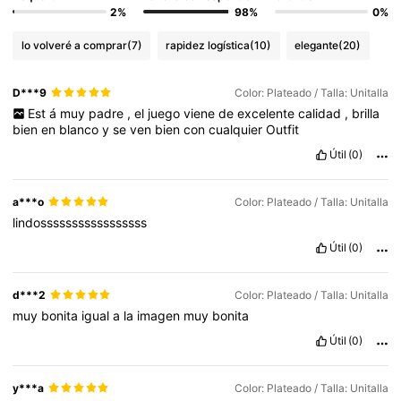
2%
98%
0%
lo volveré a comprar
(7)
rapidez logística
(10)
elegante
(20)
D***9
Color: Plateado / Talla: Unitalla
Est
á
muy
padre
,
el
juego
viene
de
excelente
calidad
,
brilla
bien
en
blanco
y
se
ven
bien
con
cualquier
Outfit
Útil
(0)
a***o
Color: Plateado / Talla: Unitalla
lindosssssssssssssssss
Útil
(0)
d***2
Color: Plateado / Talla: Unitalla
muy
bonita
igual
a
la
imagen
muy
bonita
Útil
(0)
y***a
Color: Plateado / Talla: Unitalla