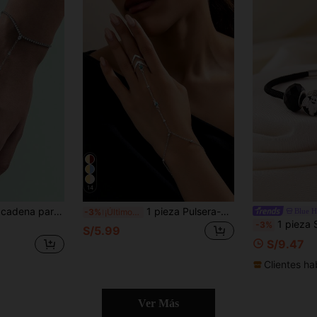
14
1 pieza Pulsera de cadena para dedo con diseño integrado de gota de agua, accesorio minimalista
1 pieza Pulsera-anillo de dedo minimalista con cadena de granos para mujeres, accesorio diario, el tamaño se basa en las medidas, la cantidad de granos puede variar
Blue H
-3%
¡Últimos 3 días
1 pieza Serie de Halloween Creativa Minimalista Versátil Excéntrica de Moda Hecha a Mano con Cuentas de Agujero Grande, Cabeza de Cal
-3%
S/5.99
S/9.47
Clientes ha
Ver Más