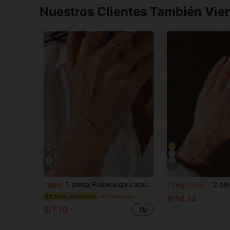
Nuestros Clientes También Vie
23
4
1 pieza Pulsera de cadena de dedo apilable multicapa de acero inoxidable, anillo de nudillo de cuentas versátil y minimalista, joyería de mano (cantidad de cuentas aleatoria)
2 piezas Pulsera de dedo con estrella plate
-20%
-3%
¡Últimos 3 días
en Plateado Pulseras De Manoplas De Mujer
#2 Más vendidos
S/14.14
S/7.10