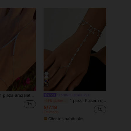
19
 pieza Brazalete de cristal entrelazado en forma de V minimalista y de moda, versátil
SHINES JEWELRY
1 pieza Pulsera de cadena de dedo minimalista de plata, joyería hecha a mano versátil con borla y rhinestone, adecuada para uso diario. La longitud de la cadena y la cantidad de cuentas son aleatorias.
-11%
¡Últimos 3 días
S/7.19
Estimado
Clientes habituales