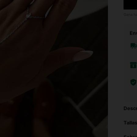
Gana h
Env
Descr
Talla