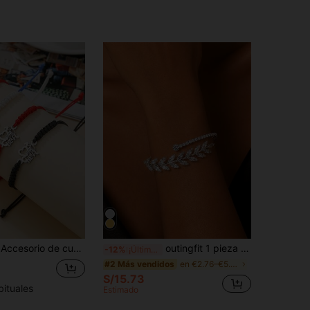
e acero inoxidable con pulsera tejida de cordón encerado negro, blanco, rojo y azul para mujeres, adecuado para celebraciones y carnaval
outingfit 1 pieza Brazalete de lujo minimalista con diseño de hoja de circonita, accesorio de boda elegante y de moda
-12%
¡Últimos 3 días
en €2.76–€5.52 circonita cúbica Pulseras De Mujer
#2 Más vendidos
S/15.73
bituales
Estimado