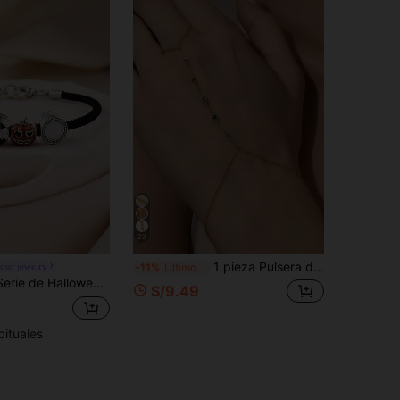
23
1 pieza Pulsera de acero inoxidable con piedras de circonia de colores, joyería de cadena de dedo de moda (color de cristal aleatorio)
our jewelry
-11%
Último día
abaza, Fantasma Blanco, Hebilla de Corazón, DIY con Cuentas, Pulsera Adecuada para Mujeres Festividades, Fiestas, Bares, Grandes Reuniones Regalo Perfecto, Regalo para Amigos y Familia Festividades, Casual, Exclusivo, Salidas, Fotografía Uso Diario
S/9.49
bituales