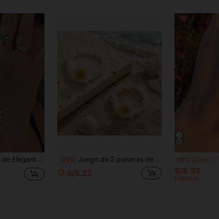
ción de Estrella de Circonita Cúbica Brillante, Adecuado para Uso Diario de Mujeres, Discoteca, Fiesta y Reuniones
Juego de 2 pulseras de cuentas de color melocotón suave, elegantes, sofisticadas y de estilo vintage, adecuadas para uso diario casual, salidas, banquetes, festivales de música, fiestas y eventos de mujeres
1
-22%
-11%
¡Últimos 3 días
S/8.35
S/5.22
Estimado