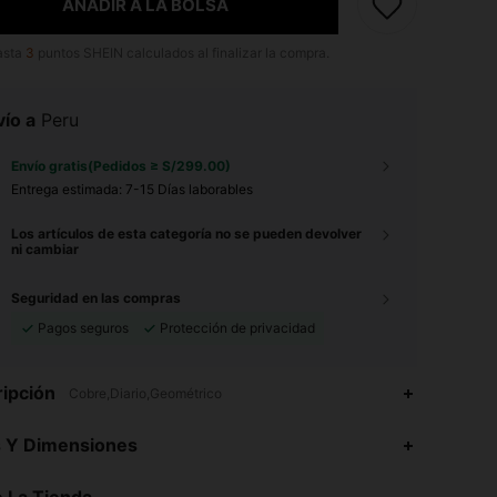
AÑADIR A LA BOLSA
asta
3
puntos SHEIN calculados al finalizar la compra.
ío a
Peru
Envío gratis(Pedidos ≥ S/299.00)
Entrega estimada:
7-15 Días laborables
Los artículos de esta categoría no se pueden devolver
ni cambiar
Seguridad en las compras
Pagos seguros
Protección de privacidad
ipción
Cobre,Diario,Geométrico
s Y Dimensiones
4.87
380
30K