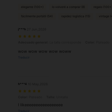
elegante (100+)
lo volveré a comprar (8)
regalo (100+
fácilmente portátil (54)
rapidez logística (15)
vintage (
j***h
27 Jun,2026
Adecuado general: La talla corresponde, Color: Plateado, Talla: Unit
Adecuado general:
La talla corresponde
Color:
Plateado
wow wow wow wow woww
Traducir
h***4
10 May,2026
Color: Plateado, Talla: Unitalla
Color:
Plateado
Talla:
Unitalla
I likeeeeeeeeeeeeeeeee
Traducir