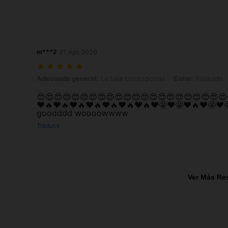
m***2
21 Apr,2026
Adecuado general: La talla corresponde, Color: Plateado, Talla: Unit
Adecuado general:
La talla corresponde
Color:
Plateado
😍😍😍😍😍😍😍😍😍😍😍😍😍😍😍😍😍😍😍😍😍😍
❤️🔥❤️🔥❤️🔥❤️🔥❤️🔥❤️🔥❤️🔥❤️🤩❤️🤩❤️🔥❤️🤩❤️
goodddd woooowwww
Traducir
Ver Más Re