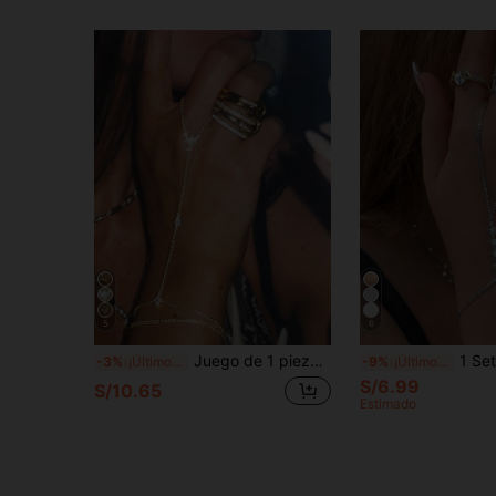
5
6
Juego de 1 pieza de joyería de cadena para dedo con strass exquisito y múltiples capas apiladas, adecuado para uso diario y como regalo
1 Set de Elegante Pulsera Cadena de Dedo con Decora
-3%
¡Últimos 3 días
-9%
¡Últimos 3 días
S/6.99
S/10.65
Estimado