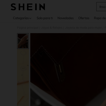
Braz
Use up 
Categorías
Solo para ti
Novedades
Ofertas
Ropa de
Página principal
Joyas & Relojes
Joyería de moda para mujer
P
/
/
/