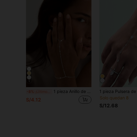
5
1 pieza Anillo de dedo con cadena plana y clip de metal de moda minimalista (cadena hecha a mano cortada al tamaño adecuado, número aleatorio de dijes de disco)
-8%
¡Últimos 3 días
Solo quedan 8
S/4.12
S/12.68