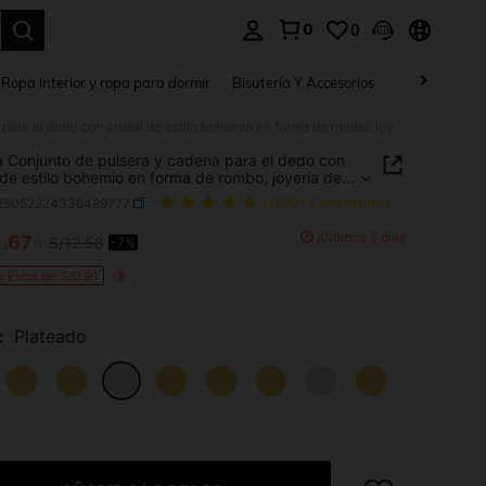
0
0
a. Press Enter to select.
Ropa interior y ropa para dormir
Bisutería Y Accesorios
Zapatos
H
1 pieza Conjunto de pulsera y cadena para el dedo con cristal de estilo bohemio en forma de rombo, joyería de cadena delicada y minimalista para mujer, accesorio de regalo
a Conjunto de pulsera y cadena para el dedo con
l de estilo bohemio en forma de rombo, joyería de
 delicada y minimalista para mujer, accesorio de
j25052224336489777
(1000+ Comentarios)
1
¡Últimos 3 días
.67
S/12.58
-7%
ICE AND AVAILABILITY
s Extra de S/0.91
:
Plateado