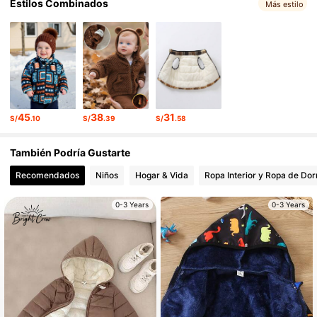
Estilos Combinados
Más estilo
45
38
31
S/
.10
S/
.39
S/
.58
También Podría Gustarte
Recomendados
Niños
Hogar & Vida
Ropa Interior y Ropa de Dor
0-3 Years
0-3 Years