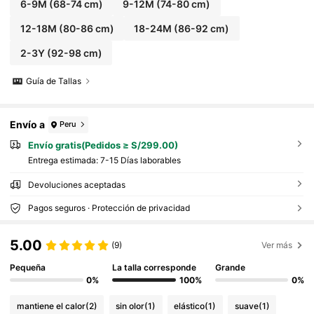
riores, para bebé niño en otoño/invierno
6-9M
(68-74 cm)
9-12M
(74-80 cm)
12-18M
(80-86 cm)
18-24M
(86-92 cm)
2-3Y
(92-98 cm)
Guía de Tallas
Envío a
Peru
Envío gratis(Pedidos ≥ S/299.00)
Entrega estimada:
7-15 Días laborables
Devoluciones aceptadas
Pagos seguros · Protección de privacidad
5.00
(9)
Ver más
Pequeña
La talla corresponde
Grande
0%
100%
0%
mantiene el calor
(2)
sin olor
(1)
elástico
(1)
suave
(1)