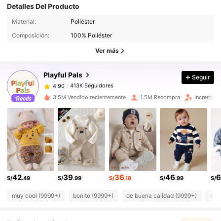
Detalles Del Producto
Material:
Poliéster
413K Seguidores
4.90
Composición:
100% Poliéster
413K Seguidores
4.90
Ver más
413K Seguidores
4.90
413K Seguidores
4.90
Playful Pals
Seguir
413K Seguidores
4.90
3.5M Vendido recientemente
1.5M Recompra
Increment
413K Seguidores
4.90
413K Seguidores
4.90
413K Seguidores
4.90
413K Seguidores
4.90
413K Seguidores
4.90
42
39
36
46
6
413K Seguidores
4.90
S/
.49
S/
.99
S/
.18
S/
.99
S/
muy cool (9999+)
bonito (9999+)
de buena calidad (9999+)
com