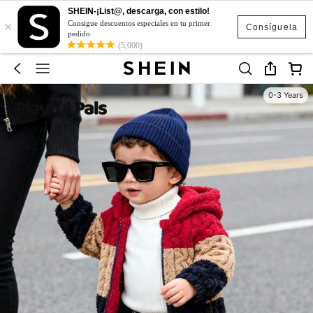
SHEIN-¡List@, descarga, con estilo!
×
Consigue descuentos especiales en tu primer
Consíguela
pedido
(5,000)
0-3 Years