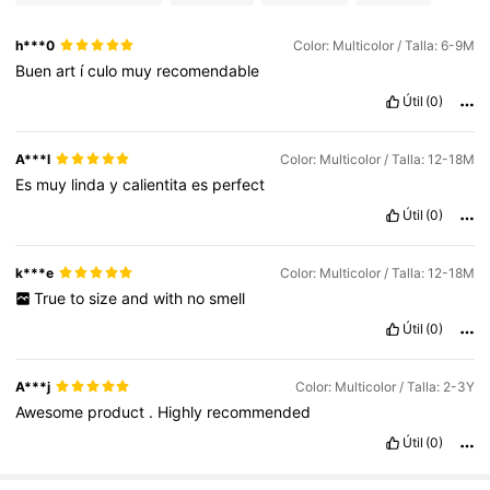
h***0
Color: Multicolor / Talla: 6-9M
Buen
art
í
culo
muy
recomendable
Útil
(0)
A***l
Color: Multicolor / Talla: 12-18M
Es
muy
linda
y
calientita
es
perfect
Útil
(0)
k***e
Color: Multicolor / Talla: 12-18M
True
to
size
and
with
no
smell
Útil
(0)
A***j
Color: Multicolor / Talla: 2-3Y
Awesome
product
.
Highly
recommended
Útil
(0)