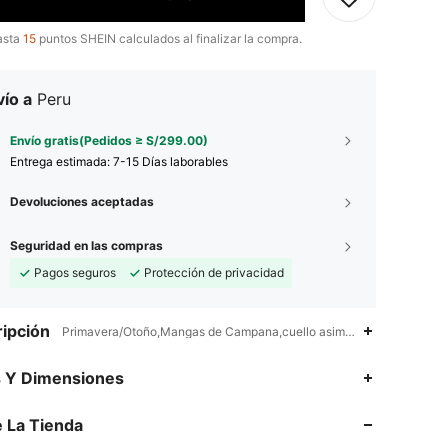
asta
15
puntos SHEIN calculados al finalizar la compra.
ío a
Peru
Envío gratis(Pedidos ≥ S/299.00)
Entrega estimada:
7-15 Días laborables
Devoluciones aceptadas
Seguridad en las compras
Pagos seguros
Protección de privacidad
ipción
Primavera/Otoño,Mangas de Campana,cuello asimétrico
s Y Dimensiones
 La Tienda
4.87
19K
1.1M