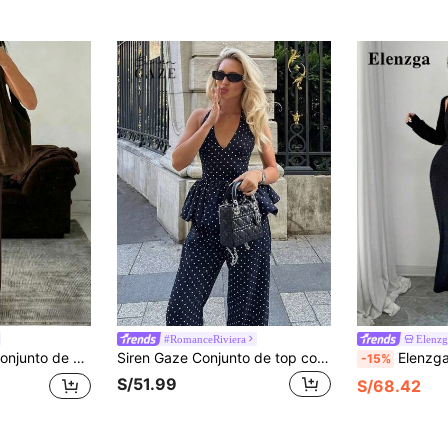
#RomanceRiviera
Elenzg
alón acampanado de cintura alta y pierna ancha, para yoga, gimnasio, verano, otoño y vuelta al cole
Siren Gaze Conjunto de top con cuello en V y volantes en azul marino y pantalones de pierna ancha, traje de lunares, conjunto elegante de 2 piezas para oficina de verano
Elenzga Set de 2 piezas Vestido larg
-15%
S/51.99
S/68.42