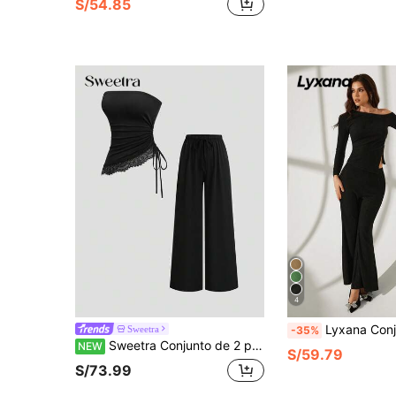
S/54.85
4
Lyxana Conjunto informal de 2 piezas para mujer, camiseta de manga larga ajustada con decoración 
Sweetra
-35%
Sweetra Conjunto de 2 piezas para mujer con top bandeau con cordón lateral y ribete de encaje, pantalones sueltos con cordón, estilo casual diario, sexy, elegante y minimalista
NEW
S/59.79
S/73.99