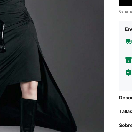
Gana h
Env
Descr
Talla
Sobre