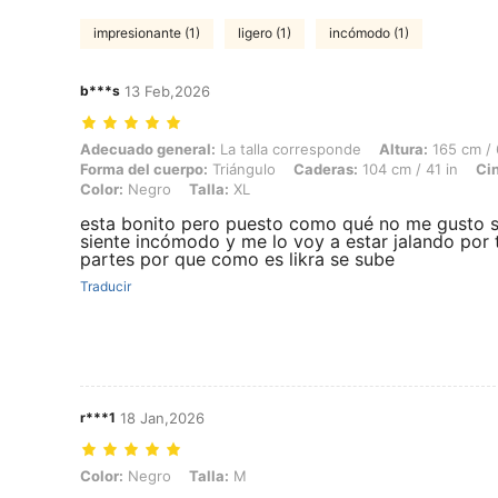
impresionante (1)
ligero (1)
incómodo (1)
b***s
13 Feb,2026
Adecuado general: La talla corresponde, Altura: 165 cm / 65 in, Peso:
Adecuado general:
La talla corresponde
Altura:
165 cm / 
Forma del cuerpo:
Triángulo
Caderas:
104 cm / 41 in
Cin
Color:
Negro
Talla:
XL
esta bonito pero puesto como qué no me gusto 
siente incómodo y me lo voy a estar jalando por
partes por que como es likra se sube
Traducir
r***1
18 Jan,2026
Color: Negro, Talla: M
Color:
Negro
Talla:
M