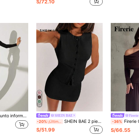
S/72.10
34
metálica y dobladillo asimétrico con volantes + pantalones acampanados ajustados acanalados
SHEIN BAE
Firerie
SHEIN BAE 2 piezas/Set Top de tirantes casual de cuello redondo a rayas de punto para mujer y minifalda de cintura baja, negro, verano, sexy chic, noche de club, vacaciones en Ibiza, conjunto amarillo
Firerie Conjunto de camiseta de manga larga ajustada con hombro asimétrico y pantalones r
-20%
¡Últimos 2 días
-36%
S/51.99
S/66.55