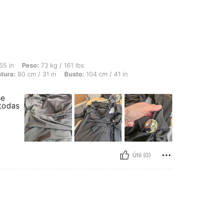
 73 kg / 161 lbs, Forma del cuerpo: Triángulo, Caderas: 104 cm / 41 in, Cintura: 80
65 in
Peso:
73 kg / 161 lbs
tura:
80 cm / 31 in
Busto:
104 cm / 41 in
se
 todas
Útil (0)