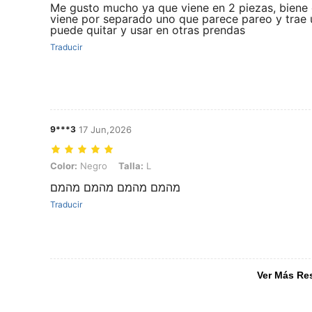
Me gusto mucho ya que viene en 2 piezas, biene 
viene por separado uno que parece pareo y trae 
puede quitar y usar en otras prendas
Traducir
9***3
17 Jun,2026
Color: Negro, Talla: L
Color:
Negro
Talla:
L
מהמם מהמם מהמם מהמם
Traducir
Ver Más Re