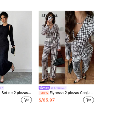
a
Elyressa
o de sirena de unicolor elegante y top con cuello de chal para mujer, para otoño
Elyressa 2 piezas Conjunto de pantalón y blusa de manga larga con botones a cuadros para mujer
-35%
S/65.97