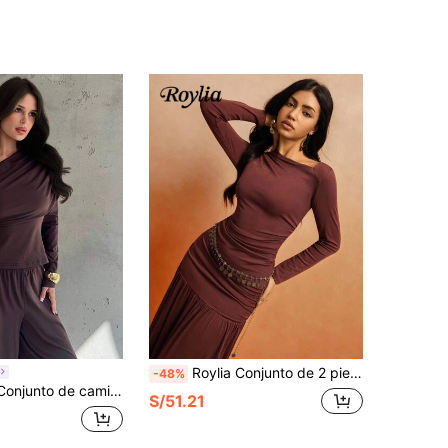
Roylia Conjunto de 2 piezas elegante con camiseta de manga larga de cuello asimétrico y falda midi de unicolor para mujer
-48%
ectos holgados de punto elástico, de estilo elegante y minimalista para uso diario y casual, en color marrón, para otoño/invierno, vuelta al colegio, estilo "old money", atuendo de aeropuerto, acogedor otoño
S/51.21