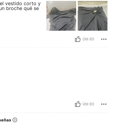
el vestido corto y
un broche qué se
Útil (0)
Útil (0)
señas