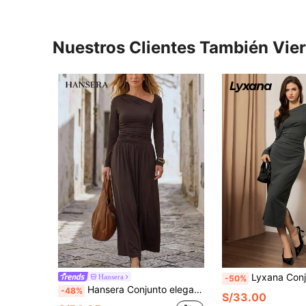
Nuestros Clientes También Vie
Lyxana Conjunto de 2 piezas de mujer con top de manga larga ajustado de unicolor con hombro asimétrico 
Hansera
-50%
Hansera Conjunto elegante de 2 piezas para mujer, con blusa de cintura fruncida y falda plisada en línea A, adecuado para atuendo de uso diario
-48%
S/33.00