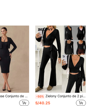
do de punto de manga larga y ajustado elegante para mujer
Zielony Conjunto de 2 piezas para mujer elegante y sexy chic de otoño negro para salir de noche, camiseta ajustada de manga larga con tirantes y escote en V cruzado & pantalones acampanados de cintura alta micro
-50%
S/40.25