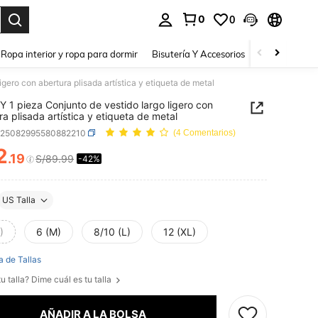
0
0
a. Press Enter to select.
Ropa interior y ropa para dormir
Bisutería Y Accesorios
Zapatos
H
gero con abertura plisada artística y etiqueta de metal
 1 pieza Conjunto de vestido largo ligero con
ra plisada artística y etiqueta de metal
z25082995580882210
(4 Comentarios)
2
.19
S/89.99
-42%
ICE AND AVAILABILITY
US Talla
)
6 (M)
8/10 (L)
12 (XL)
a de Tallas
u talla? Dime cuál es tu talla
AÑADIR A LA BOLSA