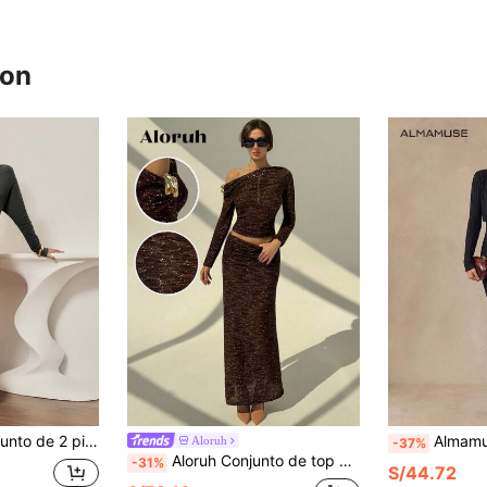
ron
y plisado, y falda ajustada con abertura lateral y cintura elástica, adecuado para uso diario y citas
Almamuse Conjunto de vesti
Aloruh
-37%
Aloruh Conjunto de top de manga larga con cuello oblicuo de un solo hombro y falda ajustada para mujer, marrón oscuro, estilo chic de otoño para cena y cita, con textura de jacquard y lunares
-31%
S/44.72