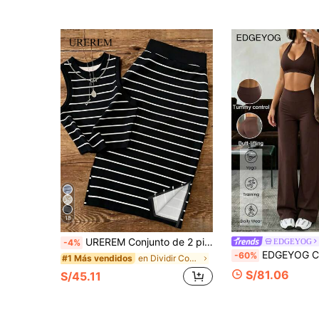
18
UREREM Conjunto de 2 piezas de chaleco y falda de playa con rayas, color contrastante, casual elegante, acanalado con abertura, negro, verano, estilo vacaciones, ropa de resort para mujer
EDGEYOG
-4%
EDGEYOG Conjunto de 2 piezas para mujer, marrón, deportivo, sexy, con tirantes, escote en V profundo + pant
-60%
en Dividir Coords de mujer
#1 Más vendidos
S/81.06
S/45.11