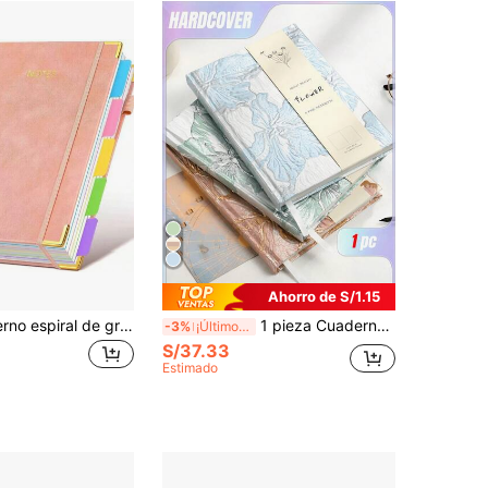
Ahorro de S/1.15
1 pieza Cuaderno espiral de gran tamaño B5/A5 con tapa dura, 300 páginas, cubierta de cuero PU impermeable, lujo con lámina de oro resistente a arañazos y al desgaste, cuaderno de gran capacidad, rayado universitario, con páginas divisorias removibles e índices, juego de cuadernos de 5 materias con rayado ancho
1 pieza Cuaderno con tapa dura A5 con cubierta estampada, diario creativo con tema de lirio, perfecto para escribir y tomar notas
-3%
¡Últimos 3 días
S/37.33
Estimado