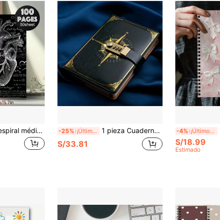
1 pieza Cuaderno espiral médico vintage - Planificador estético para enfermeras, regalo del Día de la Enfermera, suministros de oficina de enfermería - Organización personal, artículos esenciales de enfermería, diario profesional, diseño clásico, encuadernación duradera, papel de alta calidad, útiles escolares
1 pieza Cuaderno con patrón de brújula negra, diario vintage & creativo con protección de contraseña, útiles escolares para el regreso a la escuela
1 p
-25%
¡Últimos 2 días
-4%
¡Últimos 3 días
S/18.99
S/33.81
Estimado