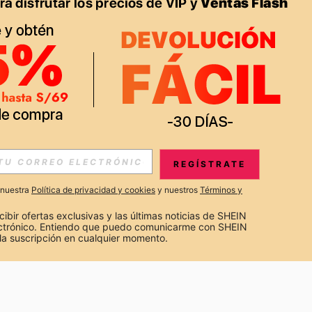
APP
S EXCLUSIVAS, PROMOCIONES Y NOTICIAS DE SHEIN
REGÍSTRATE
Suscribir
a nuestra
Política de privacidad y cookies
y nuestros
Términos y
Suscribirte
cibir ofertas exclusivas y las últimas noticias de SHEIN 
ectrónico. Entiendo que puedo comunicarme con SHEIN 
la suscripción en cualquier momento.
Suscribir