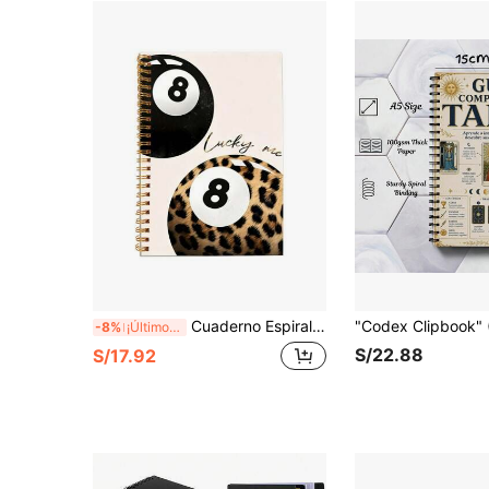
Cuaderno Espiral de Diseño Creativo - 50 Páginas, 5.5*8.3 Pulgadas, Portada con Estampado de Leopardo y Rosa Suave con Encuadernación Espiral Dorada, Inspiración Diaria, Planificación, Notas de Estudio y Memorándum de Trabajo, Cuaderno Estético, Estilo de Fuente Divertido, Útiles Escolares Prácticos
-8%
¡Últimos 3 días
S/22.88
S/17.92