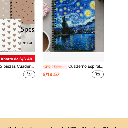
Ahorro de S/6.49
iezas Cuadernos de lujo con espiral, 5.5 X 8.3 pulgadas, 50 páginas, páginas en blanco con líneas, con portada simple, misteriosa y romántica, adecuado para maestros, profesores y estudiantes universitarios, temporada de regreso a clases, útiles escolares, útiles para maestros, papelería para mujeres
Cuaderno Espiral de Arte Noche Estrellada de Van Gogh - Diseño de Cielo Nocturno con Remolinos Azules y Dorados, Compacto con Rayado Universitario para Escuela, Oficina, Clase de Arte - Regalo Ideal para Mujeres, Maestros, Estudiantes, Amantes del Arte, Suministros Escolares de Escritura Creativa
-3%
¡Últimos 3 días
S/19.57