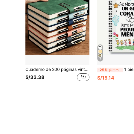
5
Cuaderno de 200 páginas vintage A5 con encuadernación de cuero, portada suave personalizada y marcador de libros - Ideal para reuniones de negocios y vida universitaria, útiles escolares de vuelta a la escuela
1 pieza Cuaderno espiral tamaño A5 con diseño arcoíris para profesor de español, útiles escolares y de oficina, regalo de agradecimiento para maestros y educadores (unisex), ideal para graduación
-25%
¡Últimos 2 días
S/32.38
S/15.14