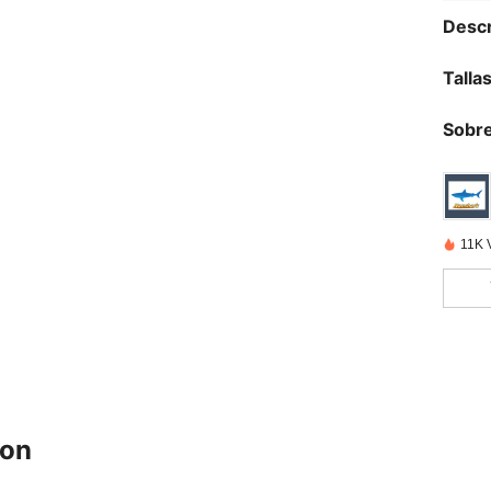
Descr
Talla
Sobre
11K 
ron