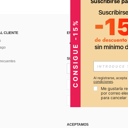
CONSIGUE -15%
AL CLIENTE
ENCUÉNTRANOS EN
s
Pago
SUSCRÍBETE PARA RECIBIR OFERTA
recuentes
Al registrarse, acept
condiciones
.
PE + 51
Me gustaría re
por correo el
para cancelar 
PE + 51
ACEPTAMOS