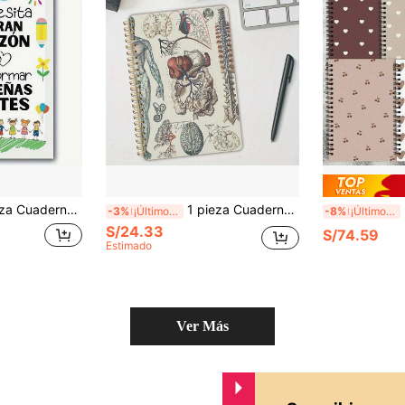
 o ceremonia de despedida, libro de visitas, cuaderno de estudiante, se puede usar como diario de viaje y planificador personal, adecuado para escribir, llevar un diario y útiles de oficina, aplicable al trabajo educativo, gran regalo para estudiantes de vuelta a la escuela, cumpleaños, personal de oficina, educadores, agradecimiento a maestros, planificador diario, cuaderno de planificación, cubierta de papel, cubierta blanda
1 pieza Cuaderno espiral de anatomía vascular humana vintage - Para estudiantes de medicina, enfermeras y entusiastas de la ciencia - Regalo único de graduación de enfermería, diseño único, arte de portada educativo, útiles escolares, regreso a la escuela
5 p
-3%
¡Últimos 3 días
-8%
¡Últimos 3 días
S/24.33
S/74.59
Estimado
Ver Más