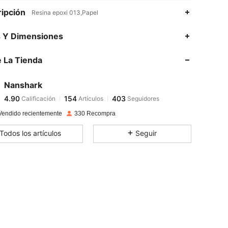
ipción
Resina epoxi 013,Papel
4.90
154
403
s Y Dimensiones
4.90
154
403
 La Tienda
4.90
154
403
4.90
154
403
Nanshark
4.90
154
403
Calificación
Artículos
Seguidores
m***y
seguido
Hace 1 día
4.90
154
403
Vendido recientemente
330 Recompra
4.90
154
403
Todos los artículos
Seguir
4.90
154
403
4.90
154
403
4.90
154
403