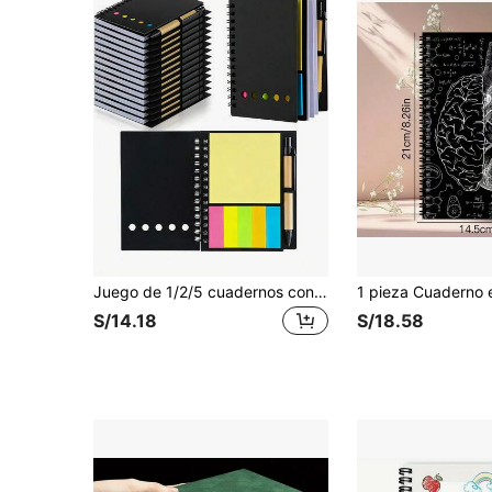
Juego de 1/2/5 cuadernos con soporte para bolígrafo y pegatinas de pestañas de índice de color aleatorio, cuaderno de notas adhesivas con diseño de bolígrafo de tarjeta colorida y encuadernación en espiral, cuaderno de papel kraft creativo con combinación de notas adhesivas y bloc de notas, adecuado para uso de estudio y oficina, cuaderno de notas aleatorio, juego de notas adhesivas
S/14.18
S/18.58