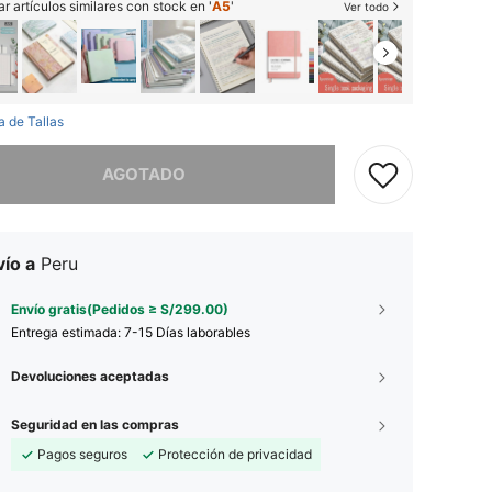
r artículos similares con stock en '
A5
'
Ver todo
a de Tallas
imos, este producto está agotado.
AGOTADO
ío a
Peru
Envío gratis(Pedidos ≥ S/299.00)
Entrega estimada:
7-15 Días laborables
Devoluciones aceptadas
Seguridad en las compras
Pagos seguros
Protección de privacidad