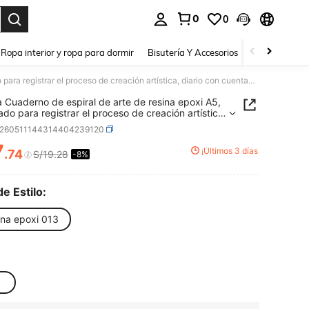
0
0
a. Press Enter to select.
Ropa interior y ropa para dormir
Bisutería Y Accesorios
Zapatos
H
1 pieza Cuaderno de espiral de arte de resina epoxi A5, adecuado para registrar el proceso de creación artística, diario con cuentagotas, adecuado para principiantes, profesionales, artistas de resina y entusiastas
a Cuaderno de espiral de arte de resina epoxi A5,
do para registrar el proceso de creación artística,
 con cuentagotas, adecuado para principiantes,
s260511144314404239120
ionales, artistas de resina y entusiastas
7
¡Últimos 3 días
.74
S/19.28
-8%
ICE AND AVAILABILITY
de Estilo:
ina epoxi 013