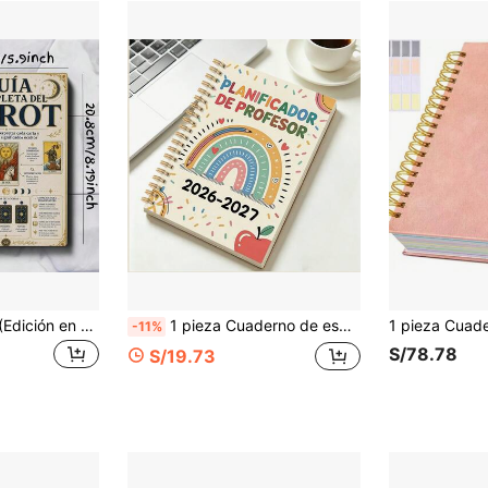
"Codex Clipbook" (Edición en español) | Libro antiguo duradero A5 | Leyendas de cartas antiguas e instrucciones ampliadas, perfecto para magos profesionales, entusiastas de la astrología, buscadores espirituales, coleccionistas de cristales y útiles escolares
1 pieza Cuaderno de espiral A5, Planificador de profesor de 2 años, Páginas interiores en español/inglés de múltiples colores, Adecuado para la planificación de la vida diaria y el trabajo, Planificador de profesor, Regalo de agradecimiento de graduación, Regalo de vuelta al colegio, Incluye tema escolar, Cuaderno lindo
-11%
S/78.78
S/19.73