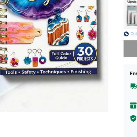
Mostra
Guí
Lo sent
Env