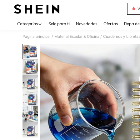
V
Use up 
Categorías
Solo para ti
Novedades
Ofertas
Ropa de
Página principal
Material Escolar & Oficina
Cuadernos y Libreta
/
/