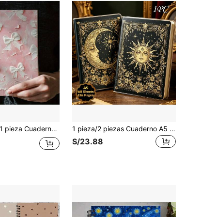
ieza Cuaderno espiral A5 de 50 hojas 100 páginas con decoración de lazo rosa 2D - Diseño elegante de lazo blanco, fondo texturizado rosa, cuaderno romántico y dulce adecuado para mujeres y niñas, perfecto para estudio, trabajo o uso personal, un cuaderno lindo, portada de papel, portada blanda
1 pieza/2 piezas Cuaderno A5 de 136 páginas con cubierta de PP - Sol & Luna, estilo gótico europeo vintage misterioso de galaxia, cuaderno rayado, cuaderno de moda, libro de práctica de escritura, diario de viaje, suministros de oficina, papelería, regalo creativo para mujeres, regalo premium, artículos esenciales para la vuelta a la escuela
S/23.88