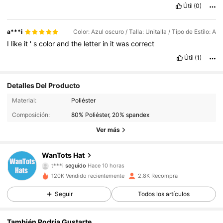
Útil
(0)
a***i
Color: Azul oscuro / Talla: Unitalla / Tipo de Estilo: A
I
like
it
'
s
color
and
the
letter
in
it
was
correct
Útil
(1)
Detalles Del Producto
621 Seguidores
4.67
Material:
Poliéster
Composición:
80% Poliéster, 20% spandex
621 Seguidores
4.67
Ver más
621 Seguidores
4.67
WanTots Hat
t***i
seguido
Hace 10 horas
621 Seguidores
4.67
120K Vendido recientemente
2.8K Recompra
Seguir
Todos los artículos
621 Seguidores
4.67
También Podría Gustarte