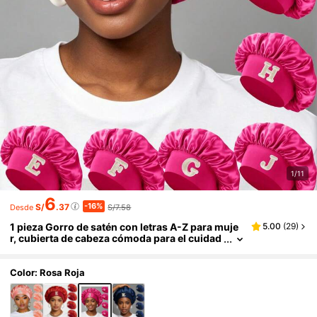
1/11
6
-16%
S/
.37
S/7.58
Desde
1 pieza Gorro de satén con letras A-Z para muje
5.00
(
29
)
r, cubierta de cabeza cómoda para el cuidad
o diario del cabello, lavado en casa, arreglo
nocturno, tratamientos de SPA, oficina en casa
Color: Rosa Roja