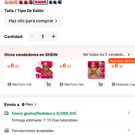
Talla / Tipo De Estilo
Haz clic para comprar
Cantidad:
Otros vendedores en SHEIN
Ver todos los 5 vendedores
precio mínimo
6
6
6
S/
.37
S/
.37
S/
.22
WanTots Hat
WanTots Hat
Maybee Ca
Envío a
Peru
Envío gratis(Pedidos ≥ S/299.00)
Entrega estimada:
7-15 Días laborables
Devoluciones aceptadas