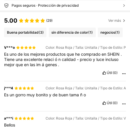
Pagos seguros · Protección de privacidad
5.00
(29)
Ver más
Buena portabilidad
(3)
sin diferencia de color
(1)
negocios
(1)
V***o
Color: Rosa Roja / Talla: Unitalla / Tipo de Estilo: P
Es
uno
de
los
mejores
productos
que
he
comprado
en
SHEIN
.
Tiene
una
excelente
relaci
ó
n
calidad
-
precio
y
luce
incluso
mejor
que
en
las
im
á
genes
.
Útil
(0)
j***4
Color: Rosa Roja / Talla: Unitalla / Tipo de Estilo: A
Es
un
gorro
muy
bonito
y
de
buen
tama
ñ
o
Útil
(0)
a***i
Color: Rosa Roja / Talla: Unitalla / Tipo de Estilo: V
Bellos