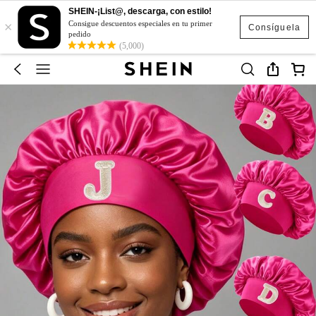
SHEIN-¡List@, descarga, con estilo!
×
Consigue descuentos especiales en tu primer
Consíguela
pedido
(5,000)