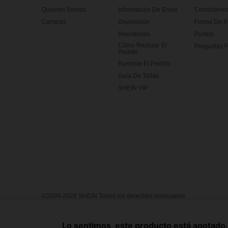
Quienes Somos
Información De Envío
Contácteno
Carreras
Devolución
Forma De 
Reembolso
Puntos
Cómo Realizar El
Preguntas F
Pedido
Rastrear El Pedido
Guía De Tallas
SHEIN VIP
©2009-2026 SHEIN Todos los derechos reservados
Centro de Privacidad
Política de privacidad y cookies
Términ
Reglas de IP de Marketplace
Aviso de copyright
Impresión
Lo sentimos, este producto está agotado. 