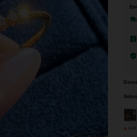
Env
Descr
Sobre
6.3K