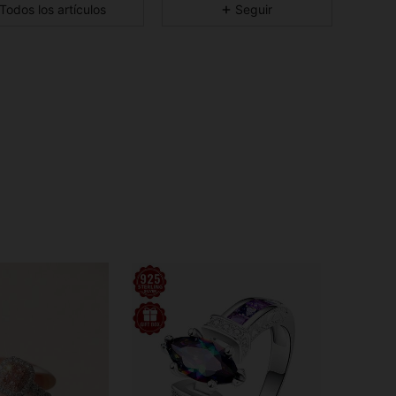
Todos los artículos
Seguir
4.78
174
6.7K
4.78
174
6.7K
4.78
174
6.7K