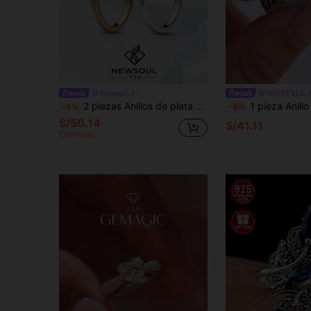
Newsoul.
SHESTYLE
2 piezas Anillos de plata de ley 925 con diseño vintage único de sol y luna, anillos casuales, regalo de joyería elegante para mujeres, cumpleaños, cita
1 pieza Anillo de plata de ley 925 con símbolo de la suerte clásico y único, exquisito y único, adecuado para muj
-5%
-8%
S/50.14
S/41.11
Estimado