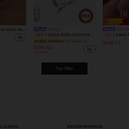
13
lta calidad, talla 6-11, apto para uso diario, incluye caja de regalo
Jewlier
ROUS
1 pieza Anillo con forma de corazón de plata de ley 925 con circonita cúbica rosa, color blanco, con caja de regalo, conjunto de joyas, regalo ideal para mamá, abuela, esposa en aniversario
1 pieza Anillo de plata de ley 925, incrustado con circonita brillante, adecuado tan
-19%
-4%
en Casual Anillos Finos
#9 Más vendidos
S/48.77
S/36.43
Estimado
Ver Más
AL CLIENTE
ENCUÉNTRANOS EN