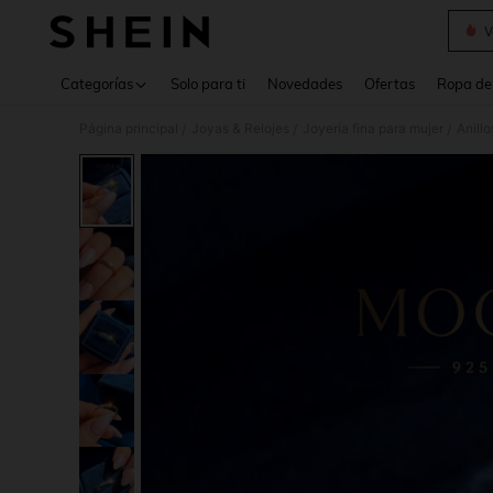
V
Use up 
Categorías
Solo para ti
Novedades
Ofertas
Ropa de
Página principal
Joyas & Relojes
Joyería fina para mujer
Anillo
/
/
/