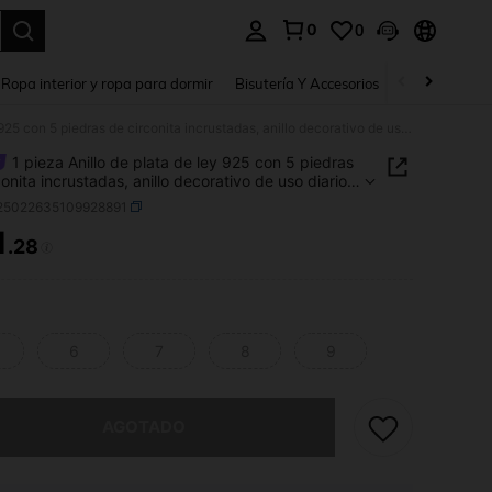
0
0
a. Press Enter to select.
Ropa interior y ropa para dormir
Bisutería Y Accesorios
Zapatos
H
1 pieza Anillo de plata de ley 925 con 5 piedras de circonita incrustadas, anillo decorativo de uso diario para mujer, accesorio para fiestas, anillo de mujer de alta calidad, regalo de joyería exquisita
1 pieza Anillo de plata de ley 925 con 5 piedras
conita incrustadas, anillo decorativo de uso diario
ujer, accesorio para fiestas, anillo de mujer de alta
j25022635109928891
d, regalo de joyería exquisita
1
.28
ICE AND AVAILABILITY
6
7
8
9
imos, este producto está agotado.
AGOTADO