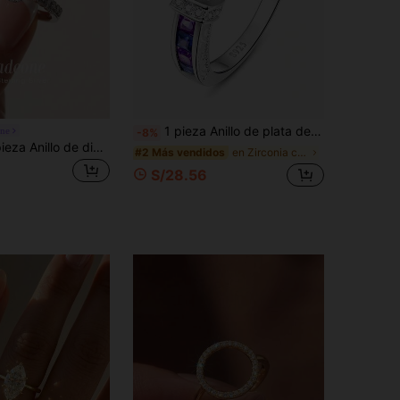
1 pieza Anillo de plata de ley 925, incrustado con exquisita circonita cúbica sintética, talla 6-10, adecuado para el uso diario de las mujeres, viene con caja de regalo
ne
-8%
MADEONE 1 pieza Anillo de diamante rosa brillante, anillo de compromiso y boda de joyería de alta gama con circonita cúbica incrustada en plata de ley 925 para mujer, lujoso y exquisito
en Zirconia cúbica Anillo Fino Único
#2 Más vendidos
S/28.56