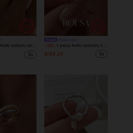
#EstiloClean
, anillo de compromiso, anillo de boda, anillo de promesa de plata de ley 925 para mujer, anillo de eternidad, regalo de joyería exquisita
1 pieza Anillo redondo hueco, Anillo de banda delgada de plata de ley 925 para mujer, Anillo para el pulgar, Regalo de joyería exquisita
-18%
S/38.20