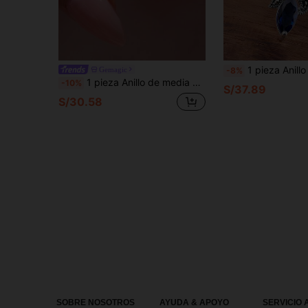
1 pieza Anillo de plata de ley 925 con circonita cúbica sintética, joyería de a
Gemagic
-8%
1 pieza Anillo de media eternidad con forma de corazón, anillo de plata de ley S925 delicado y de moda para mujer, adecuado para uso diario, citas, regalo de joyería exquisita para mujer, regalo de Año Nuevo, regalo del Día de San Valentín
-10%
S/37.89
S/30.58
SOBRE NOSOTROS
AYUDA & APOYO
SERVICIO 