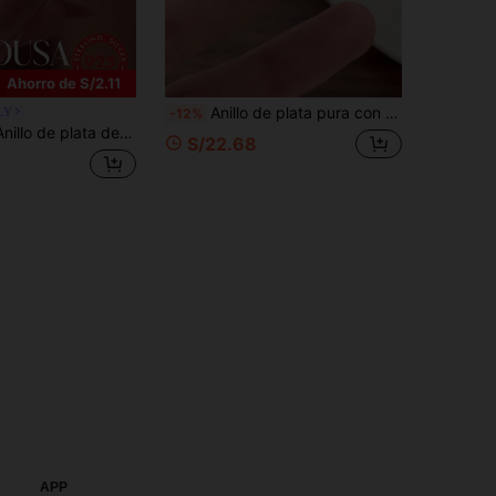
Ahorro de S/2.11
Anillo de plata pura con perla natural rota, etiqueta colgante de la suerte y anillo elástico para mujer
LY
-12%
to para hombres como para mujeres, se puede combinar con atuendos diarios o usar como accesorios de fiesta. Anillo de alta calidad, joyería exquisita, regalo ideal.
S/22.68
APP