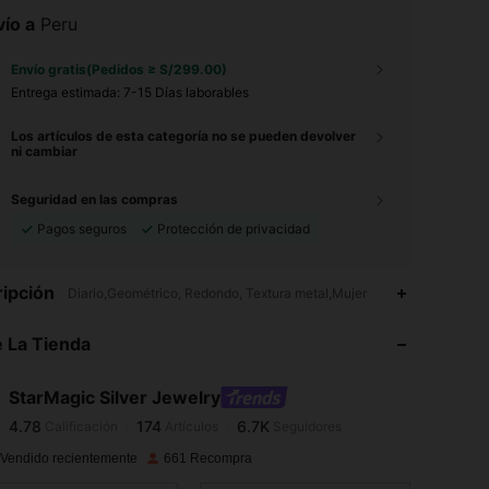
ío a
Peru
Envío gratis(Pedidos ≥ S/299.00)
Entrega estimada:
7-15 Días laborables
Los artículos de esta categoría no se pueden devolver
ni cambiar
Seguridad en las compras
Pagos seguros
Protección de privacidad
4.78
174
6.7K
ipción
Diario,Geométrico, Redondo, Textura metal,Mujer
4.78
174
6.7K
 La Tienda
4.78
174
6.7K
4.78
174
6.7K
StarMagic Silver Jewelry
4.78
174
6.7K
Calificación
Artículos
Seguidores
f***3
seguido
Hace 15 horas
4.78
174
6.7K
 Vendido recientemente
661 Recompra
4.78
174
6.7K