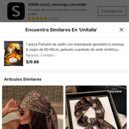
SHEIN-¡List@, descarga, con estilo!
×
Consigue descuentos especiales en tu primer
Consíguela
pedido
(5,000)
Encuentra Similares En 'Unitalla'
1 pieza Pañuelo de satén con estampado geométrico naranja
& negro de 65*65cm, pañuelo cuadrado de seda sintética
fina, pañuelo/chal/pañuelo de cintura multiusos, versátil para
Naranja / Unitalla
todas las estaciones, uso diario/fiesta/viaje
S/9.88
Artículos Similares