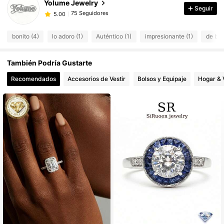
Yolume Jewelry
75 Seguidores
5.00
Seguir
Y***a
seguido
Hace 1 día
75 Seguidores
5.00
bonito (4)
lo adoro (1)
Auténtico (1)
impresionante (1)
de bue
75 Seguidores
5.00
75 Seguidores
5.00
También Podría Gustarte
75 Seguidores
5.00
Recomendados
Accesorios de Vestir
Bolsos y Equipaje
Hogar & 
75 Seguidores
5.00
75 Seguidores
5.00