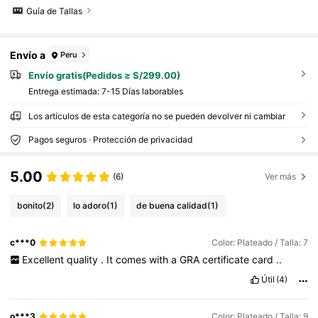
Guía de Tallas
Envío a
Peru
Envío gratis(Pedidos ≥ S/299.00)
Entrega estimada:
7-15 Días laborables
Los artículos de esta categoría no se pueden devolver ni cambiar
Pagos seguros · Protección de privacidad
5.00
(6)
Ver más
bonito
(2)
lo adoro
(1)
de buena calidad
(1)
c***0
Color: Plateado / Talla: 7
Excellent
quality
.
It
comes
with
a
GRA
certificate
card
..
Útil
(4)
o***3
Color: Plateado / Talla: 9