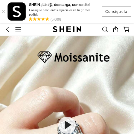
SHEIN-¡List@, descarga, con estilo!
×
Consigue descuentos especiales en tu primer
Consíguela
pedido
(5,000)