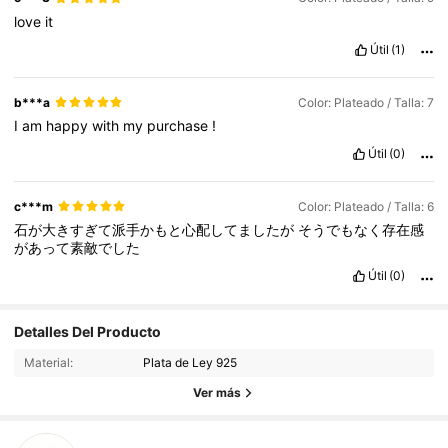
love
it
Útil
(1)
b***a
Color: Plateado / Talla: 7
I
am
happy
with
my
purchase
!
Útil
(0)
c***m
Color: Plateado / Talla: 6
石が大きすぎて派手かもと心配してましたが
そうでもなく存在感
があって素敵でした
Útil
(0)
Detalles Del Producto
75 Seguidores
5.00
Material:
Plata de Ley 925
75 Seguidores
5.00
Ver más
75 Seguidores
5.00
75 Seguidores
5.00