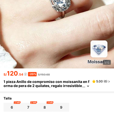
1/12
120
-20%
S/
.54
S/150.68
1 pieza Anillo de compromiso con moissanita en f
5.00
(
6
)
orma de pera de 2 quilates, regalo irresistible
para mujeres, anillo de aniversario para espo
sa, joyería para combinar con vestido de novia, a
ccesorio para fiesta
Talla
2 left
2 left
3 left
6
7
8
9