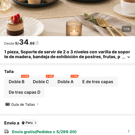
1/16
34
S/
.88
Desde
1 pieza, Soporte de servir de 2 o 3 niveles con varilla de sopor
te de madera, bandeja de exhibición de postres, frutas, p
asteles, para té y decoración del hogar
Talla
4 left
2 left
2 left
Doble B
Doble C
Doble A
E de tres capas
De tres capas D
Guía de Tallas
Envío a
Peru
Envío gratis(Pedidos ≥ S/299.00)