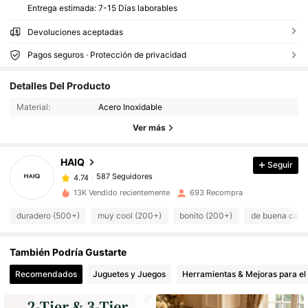
Entrega estimada:
7-15 Días laborables
Devoluciones aceptadas
Pagos seguros · Protección de privacidad
Detalles Del Producto
587 Seguidores
4.74
Material:
Acero Inoxidable
587 Seguidores
4.74
Ver más
587 Seguidores
4.74
587 Seguidores
4.74
HAIQ
Seguir
587 Seguidores
4.74
ف***ه
seguido
Hace 1 día
13K Vendido recientemente
693 Recompra
587 Seguidores
4.74
duradero (500+)
muy cool (200+)
bonito (200+)
de buena cali
587 Seguidores
4.74
587 Seguidores
4.74
También Podría Gustarte
587 Seguidores
4.74
Recomendados
Juguetes y Juegos
Herramientas & Mejoras para el
587 Seguidores
4.74
587 Seguidores
4.74