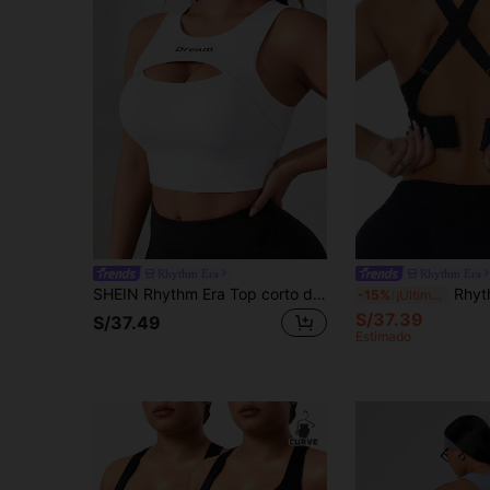
Rhythm Era
Rhythm Era
SHEIN Rhythm Era Top corto deportivo casual de talla grande: Chaleco deportivo con estampado de letras y diseño calado - Top de fitness de verano para mujer
Rhythm Era Sujetador deportivo sin cost
-15%
¡Últimos 3 días
S/37.39
S/37.49
Estimado