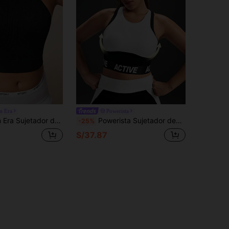
m Era
Powerista
sturas para mujer de talla grande, ideal para fitness, yoga, entrenamiento y running
Powerista Sujetador deportivo de bloques de color para mujer talla grande
-25%
S/37.87