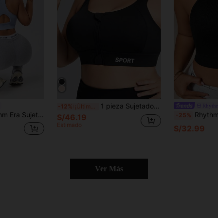
1 pieza Sujetador deportivo para mujer, sujetador deportivo de alto impacto con espalda cruzada y cobertura total, con decoración de estampado de letras, adecuado para ropa deportiva, sujetador deportivo de talla grande cómodo y de soporte, color negro primavera
Rhyth
-12%
¡Últimos 3 días
asual de unicolor para mujer de talla grande
Rhythm Era Sujetador deportivo sin co
-25%
S/46.19
Estimado
S/32.99
Ver Más