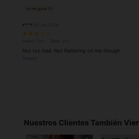
no me gusta (1)
s***t
20 Jun,2026
Color: Café, Talla: 2XL
Color:
Café
Talla:
2XL
Not too bad. Not flattering on me though.
Traducir
Nuestros Clientes También Vie