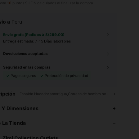
asta
10
puntos SHEIN calculados al finalizar la compra.
ío a
Peru
Envío gratis(Pedidos ≥ S/299.00)
Entrega estimada:
7-15 Días laborables
Devoluciones aceptadas
Seguridad en las compras
Pagos seguros
Protección de privacidad
ipción
Espalda Nadador,amortigua,Correas de hombro no ajustables
4.82
83
2.4K
s Y Dimensiones
4.82
83
2.4K
 La Tienda
4.82
83
2.4K
Zimi Collection Outlets