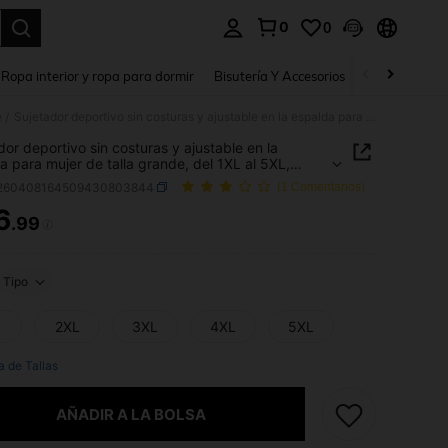
0
0
a. Press Enter to select.
Ropa interior y ropa para dormir
Bisutería Y Accesorios
Zapatos
H
e
Sujetador deportivo sin costuras y ajustable en la espalda para mujer de talla grande, del 1XL al 5XL, cómodo para yoga y uso diario
/
dor deportivo sin costuras y ajustable en la
a para mujer de talla grande, del 1XL al 5XL,
 para yoga y uso diario
i260408164509430803844
(1 Comentarios)
6
.99
ICE AND AVAILABILITY
Tipo
L
2XL
3XL
4XL
5XL
a de Tallas
AÑADIR A LA BOLSA