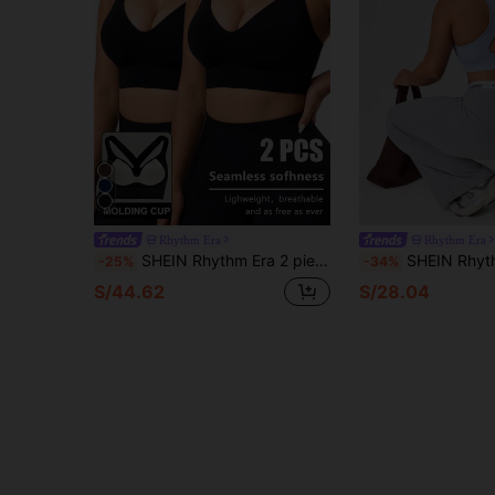
Rhythm Era
Rhythm Era
SHEIN Rhythm Era 2 piezas Sujetador deportivo sin costuras de unicolor con tirantes anchos, diseñado para mujeres de talla grande
SHEIN Rhythm Era Sujetador deportivo corto c
-25%
-34%
S/44.62
S/28.04