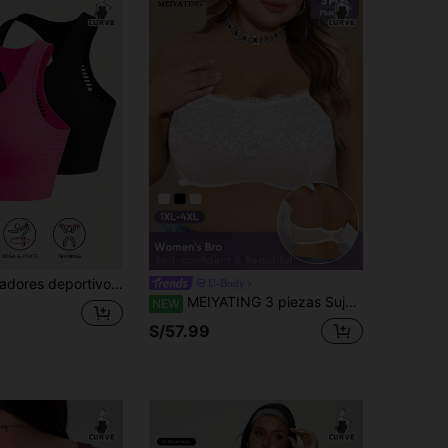
Set de 2 sujetadores deportivos sin costuras, cómodos y fáciles de poner y quitar, con copas desmontables, para mujer talla grande, para primavera
U-Body
MEIYATING 3 piezas Sujetador de mujer talla grande con aros, encaje y malla, sexy y transparente, push-up, cómodo para el verano, con tirantes transparentes para uso diario
NEW
S/57.99