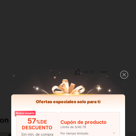
Útil (0)
Ofertas especiales solo para ti
Nuevo usuario
ron
57
%DE
Cupón de producto
DESCUENTO
Límite de S/40.79
Por tiempo limitado
Sin mín. de compra