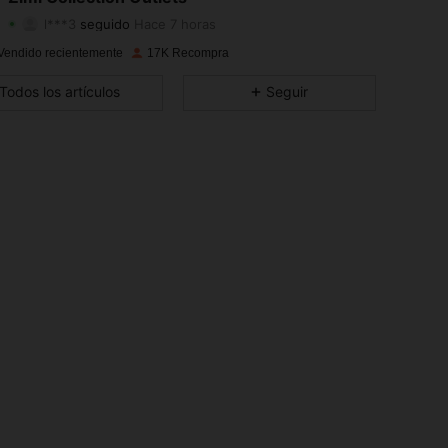
l***3
seguido
Hace 7 horas
4.82
83
2.4K
Calificación
Artículos
Seguidores
Vendido recientemente
17K Recompra
4.82
83
2.4K
Todos los artículos
Seguir
4.82
83
2.4K
4.82
83
2.4K
4.82
83
2.4K
4.82
83
2.4K
4.82
83
2.4K