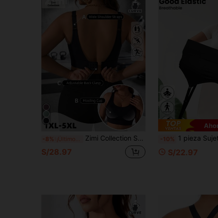
Ahor
Zimi Collection Sujetador deportivo negro de talla grande con alto soporte, alto impacto, espalda baja, tirantes ajustables, cierre de gancho y ojo, sin aros, top de entrenamiento, ropa deportiva para gimnasio y yoga
1 pieza Sujetador deportivo sin costuras, de talla grande, de moda, transpirable y 
-8%
¡Últimos 3 días
-10%
S/28.97
S/22.97