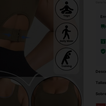
Gana h
Env
Descr
Talla
Sobre