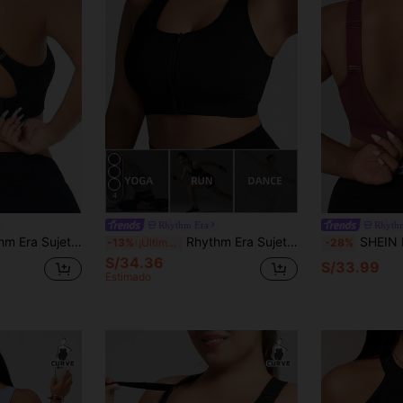
4
Rhythm Era
Rhyth
uras para mujer de talla grande, adecuado para yoga, fitness, actividades al aire uso diario
Rhythm Era Sujetador deportivo sin mangas de talla grande y unicolor
SHEIN Rhythm Era Sujetador deportivo de talla grande con 
-13%
¡Últimos 3 días
-28%
S/34.36
S/33.99
Estimado