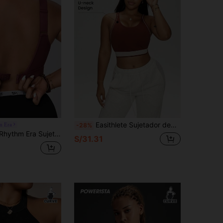
Easithlete Sujetador deportivo sin costuras y con espalda de tirantes para mujer talla grande
m Era
-28%
alto soporte, panel de malla rosa, tirantes ajustables, cierre trasero ajustable, sujetador que realza el busto y moldea la espalda.
S/31.31