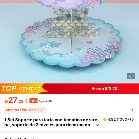
1/6
Ahorra S/2.70
27
-9%
S/
.28
S/29.98
Ahorros Extra de S/2.70
1 Set Soporte para tarta con temática de sire
4.92
(
1000+
)
na, soporte de 3 niveles para decoración
de postres, centro de mesa para fiestas
de cumpleaños, baby shower, despedida de