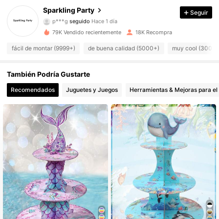
Sparkling Party
Seguir
p***g
seguido
Hace 1 día
2.8K Seguidores
4.94
79K Vendido recientemente
18K Recompra
2.8K Seguidores
4.94
fácil de montar (9999+)
de buena calidad (5000+)
muy cool (3000+
2.8K Seguidores
4.94
También Podría Gustarte
Recomendados
Juguetes y Juegos
Herramientas & Mejoras para el
2.8K Seguidores
4.94
2.8K Seguidores
4.94
2.8K Seguidores
4.94
2.8K Seguidores
4.94
2.8K Seguidores
4.94