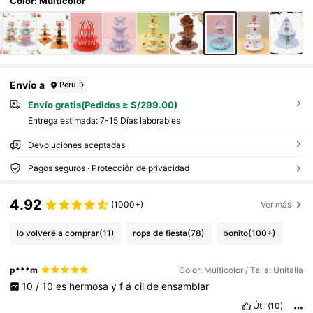
soltera, decoración de cocina y hogar, sumin
Color: Multicolor
istros para fiestas
Envío a
Peru
Envío gratis(Pedidos ≥ S/299.00)
Entrega estimada:
7-15 Días laborables
Devoluciones aceptadas
Pagos seguros · Protección de privacidad
4.92
(1000+)
Ver más
lo volveré a comprar
(11)
ropa de fiesta
(78)
bonito
(100+)
p***m
Color: Multicolor / Talla: Unitalla
10
/
10
es
hermosa
y
f
á
cil
de
ensamblar
Útil
(10)