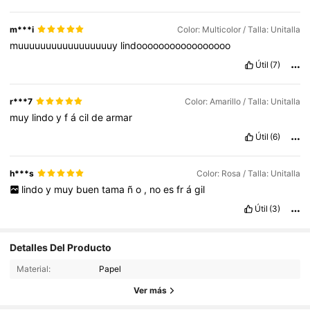
m***i
Color: Multicolor / Talla: Unitalla
muuuuuuuuuuuuuuuuuy
lindooooooooooooooooo
Útil
(7)
r***7
Color: Amarillo / Talla: Unitalla
muy
lindo
y
f
á
cil
de
armar
Útil
(6)
h***s
Color: Rosa / Talla: Unitalla
lindo
y
muy
buen
tama
ñ
o
,
no
es
fr
á
gil
Útil
(3)
2.8K Seguidores
4.94
Detalles Del Producto
Material:
Papel
2.8K Seguidores
4.94
Ver más
2.8K Seguidores
4.94