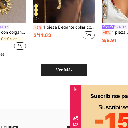
9
11
1 pieza Elegante collar colgante minimalista estilo Y2K con circonita cúbica, letra artística del alfabeto A-Z y corazón rosa planeta, de acero inoxidable, joyería de moda versátil y delicada, adecuada para uso diario y como regalo
 Mall
Joel
-3%
res, joyería de acero inoxidable dorado, uso diario/bohemio/fiesta/Y2K, San Valentín/vacaciones
1 pieza Collar largo de cadena con cuentas de corazón asimétrico CBB 
-8%
S/14.63
en Sol Collares De Mujer
S/8.91
les
Ver Más
AL CLIENTE
ENCUÉNTRANOS EN