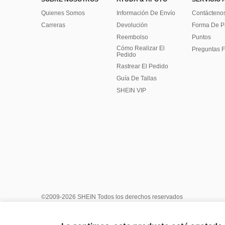
Quienes Somos
Información De Envío
Contácteno
Carreras
Devolución
Forma De 
Reembolso
Puntos
Cómo Realizar El
Preguntas F
Pedido
Rastrear El Pedido
Guía De Tallas
SHEIN VIP
©2009-2026 SHEIN Todos los derechos reservados
Centro de Privacidad
Política de privacidad y cookies
Términ
Reglas de IP de Marketplace
Aviso de copyright
Impresión