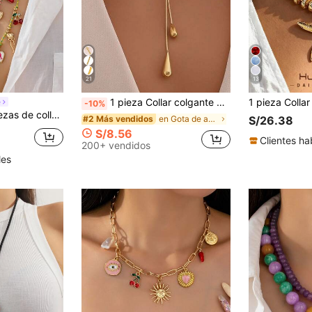
21
13
1 pieza Collar colgante de acero inoxidable con diseño de gota de agua minimalista de alta gama y estilo retro
e
-10%
Collares de cordón trenzado multicolor con dijes de cereza y limón esmaltados
en Gota de agua Collares De Mujer
#2 Más vendidos
S/26.38
S/8.56
Clientes ha
200+ vendidos
les