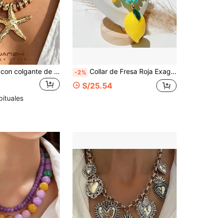
1 pieza Collar con colgante de estrella de mar grande de turquesa falsa, collar de cuentas de estrella de mar con piedra triturada plisada dorada asimétrica exagerada, collar de vacaciones en la playa para mujer
Collar de Fresa Roja Exagerado de Lujo para Mujeres y Niñas Estilo Bohemio con Colgante de Piedra de Cristal Joyería de Moda Accesorio para Fiesta y Uso Diario
-2%
S/25.54
bituales