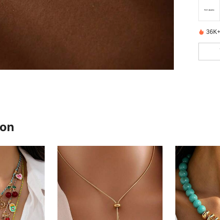
36K+
ron