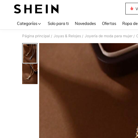
V
Use up 
Categorías
Solo para ti
Novedades
Ofertas
Ropa de
Página principal
Joyas & Relojes
Joyería de moda para mujer
C
/
/
/