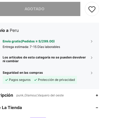
imos, este producto está agotado.
AGOTADO
ío a
Peru
Envío gratis(Pedidos ≥ S/299.00)
Entrega estimada:
7-15 Días laborables
Los artículos de esta categoría no se pueden devolver
ni cambiar
Seguridad en las compras
Pagos seguros
Protección de privacidad
ipción
punk,Glamour,Vaquero del oeste
 La Tienda
4.89
115
39K