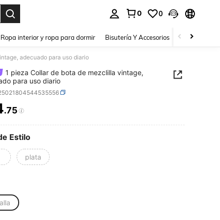
0
0
a. Press Enter to select.
Ropa interior y ropa para dormir
Bisutería Y Accesorios
Zapatos
H
vintage, adecuado para uso diario
1 pieza Collar de bota de mezclilla vintage,
do para uso diario
j25021804544535556
4
.75
ICE AND AVAILABILITY
de Estilo
plata
alla