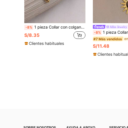
1 pieza Collar con colgante de calavera de toro de acero inoxidable estilo vintage punk, moda callejera
Allin Jewelry
-8%
1 pieza Collar con colgante de sol de cuentas de piedra natural ojo de tigre estilo bohemio vintage para muje
-8%
S/8.35
#7 Más vendidos
Clientes habituales
S/11.48
Clientes habitua
SOBRE NOSOTROS
AYUDA & APOYO
SERVICIO 