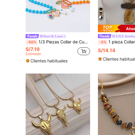
Ahor
Knot & Lume
S.H.E Jewelr
1/3 Piezas Collar de Cuentas de Resina Colorido Estilo Boho de Verano con Mosquetón & Dijes de Cereza y Pez - Collares de Colgante de Fruta Estilo Vacaciones en Capas
1 pieza Collar colgante geométrico de resina vintage, diseño único, de alta gama, versátil, cadena de suéter
-50%
-3%
S/7.19
S/14.14
Estimado
Clientes habitua
Clientes habituales