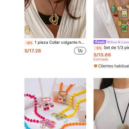
1 pieza Collar colgante hueco asimétrico de acero inoxidable con acabado liso, de moda y adecuado para uso diario
Knot & Lum
-8%
Set de 1/3 piezas de collares con dijes en capas con temática de frutas de verano y sol - 
-5%
S/17.28
S/15.66
Estimado
Clientes habitua