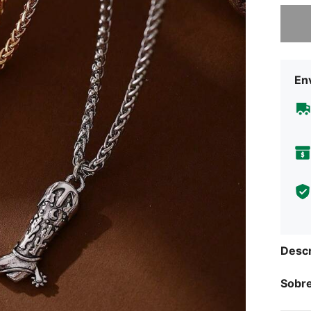
Lo sent
Env
Descr
Sobre