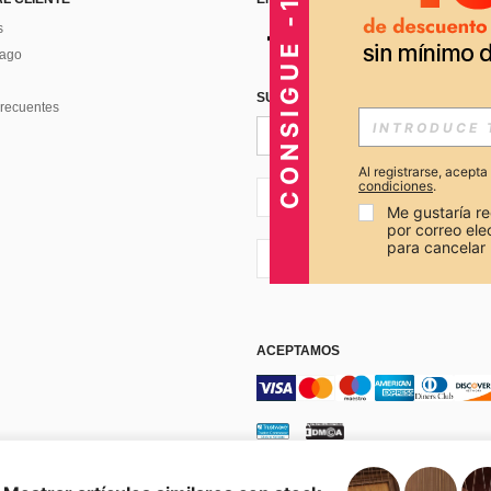
CONSIGUE -15%
s
Pago
SUSCRÍBETE PARA RECIBIR OFERTA
recuentes
Al registrarse, acept
condiciones
.
PE + 51
Me gustaría re
por correo el
para cancelar 
PE + 51
ACEPTAMOS
os y condiciones
Elección de publicidad