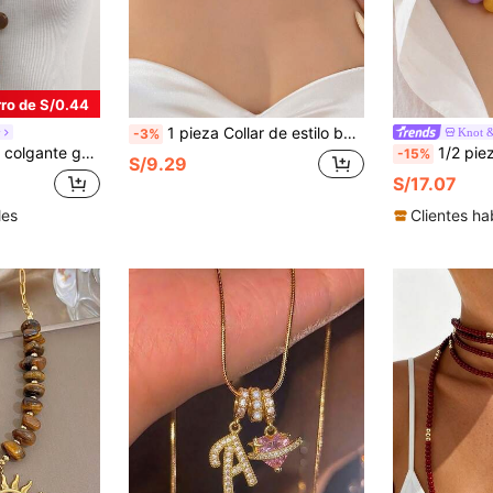
ro de S/0.44
1 pieza Collar de estilo bohemio multicolor para vacaciones con colgante de ojo rosa, chile, ojo del diablo, corazón, cereza y perla barroca, adecuado para vacaciones, citas, fiestas, viajes, estilo callejero y uso diario
y
Knot 
-3%
 ajustable, collar largo adecuado para uso diario y de fiesta de mujeres (patrón aleatorio)
1/2 piezas Collar de cuentas de piedra semipreciosa natural p
-15%
S/9.29
S/17.07
les
Clientes ha