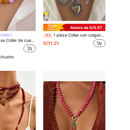
Ahorro de S/0.97
1 pieza Collar con colgante de corazón vintage de plata, accesorio elegante & único para todas las estaciones, adecuado para uso diario y regalo de vacaciones (Colgante pedido al azar)
& Lume
-8%
ara mujer, estilo bohemio con gemas de colores, gargantilla exagerada, decoración de cuello, regalo (color de las cuentas aleatorio)
S/11.21
bituales