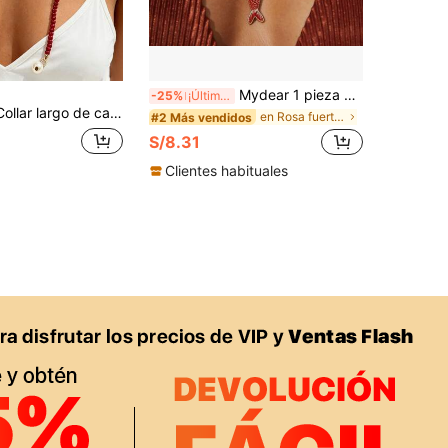
Mydear 1 pieza Collar con colgante de pez de resina colorido estilo bohemio, adecuado como accesorio de playa para mujeres en verano
-25%
¡Últimos 3 días
y estrella de cinco puntas estilo Hip-Hop, cadena de clavícula para mujer, adecuado para uso diario, fiesta, vacaciones, regalo de joyería
en Rosa fuerte Collares De Mujer
#2 Más vendidos
S/8.31
Clientes habituales
APP