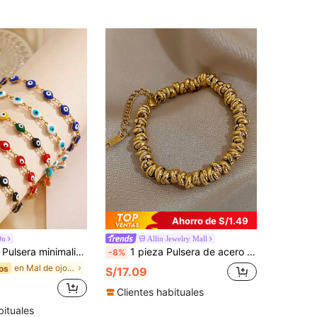
Ahorro de S/1.49
On
Allin Jewelry Mall
o inoxidable con ojo malvado estilo bohemio, apropiada para uso diario de mujeres
1 pieza Pulsera de acero inoxidable chapada en oro de 18K con diseño de cadena retorcida y perla para mujeres, uso ajustable y por capas, adecuada para uso diario, fiestas, Día de la Madre, San Valentín, vacaciones, festivales de música, Navidad y otras ocasiones
-8%
en Mal de ojo Pulseras De Mujer
os
S/17.09
Clientes habituales
bituales