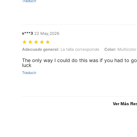
Traducir
s***3
22 May,2026
Adecuado general: La talla corresponde, Color: Multicolor, Tipo de 
Adecuado general:
La talla corresponde
Color:
Multicolor
The only way I could do this was if you had to go
luck
Traducir
Ver Más Re