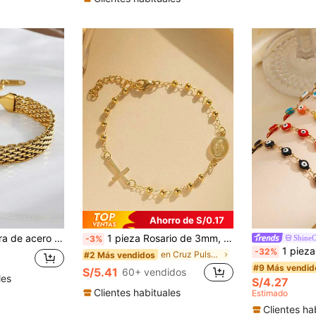
Ahorro de S/0.17
 de eslabones cubanos tejida de moda creativa para mujeres
1 pieza Rosario de 3mm, Pulsera de Virgen María de acero inoxidable, Regalo para el Día de San Valentín, Día de la Madre
Shine
-3%
1 pieza Pulsera minimalista de acer
-32%
en Cruz Pulseras De Mujer
#2 Más vendidos
#9 Más vendid
S/5.41
60+ vendidos
les
S/4.27
Clientes habituales
Estimado
Clientes ha