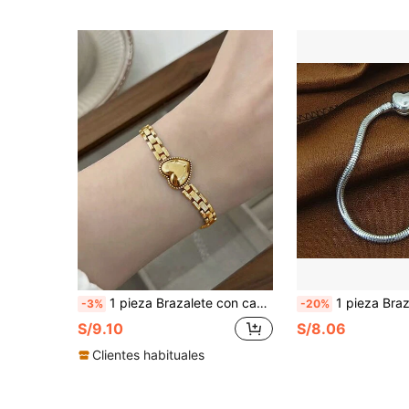
1 pieza Brazalete con cadena de eslabones gruesos de color dorado de acero inoxidable con forma de corazón para mujer, accesorio de joyería de moda para uso diario, regalo, sin caja de regalo para San Valentín, mamá, madre, Día de la Madre
1 pieza Brazalete versátil de diseño minimalista con forma
-3%
-20%
S/9.10
S/8.06
Clientes habituales