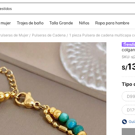
estidos
and down arrow keys to navigate search Búsqueda reciente and Busca y Encuentr
 mujer
Trajes de baño
Talla Grande
Niños
Ropa para hombre
ulseras de Mujer
Pulseras de Cadena
/
/
colgan
colore
SKU: s
de ace
1
regalo
S/
PR
San Va
Navida
Tipo 
D99
D17
Guí
Lo sent