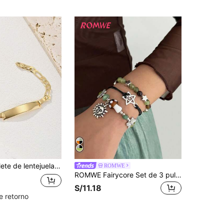
1 pieza Brazalete de lentejuelas metálicas clásico y suave, de moda y de alta gama, adecuado para el uso diario de mujeres y excelente regalo para amigos en bodas
ROMWE
ROMWE Fairycore Set de 3 pulseras estilo bohemio con abalorios y dijes de sol, estrella y mariposa, accesorios de joyería para mujer para usar en atuendos diarios y de fiesta
S/11.18
e retorno