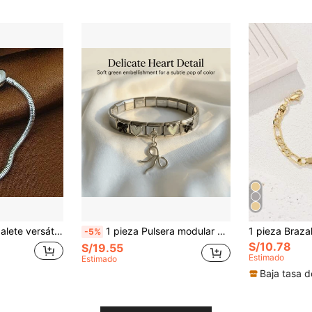
 de corazón de acero inoxidable para mujeres, joyería DIY
1 pieza Pulsera modular de moda italiana con diseño de medusa rosa océano, corazón y mariposa, adecuada para uso diario y como regalo
-5%
S/10.78
S/19.55
Estimado
Estimado
Baja tasa d