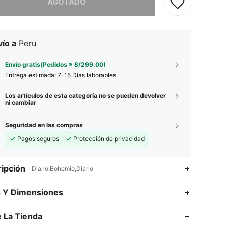
AGOTADO
ío a
Peru
Envío gratis(Pedidos ≥ S/299.00)
Entrega estimada:
7-15 Días laborables
Los artículos de esta categoría no se pueden devolver
ni cambiar
Seguridad en las compras
Pagos seguros
Protección de privacidad
ipción
Diario,Bohemio,Diario
s Y Dimensiones
4.86
981
122K
 La Tienda
4.86
981
122K