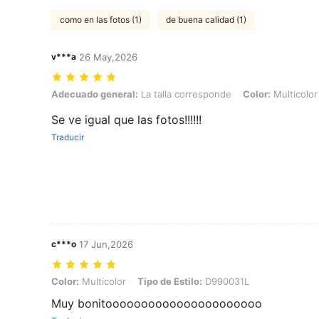
como en las fotos (1)
de buena calidad (1)
v***a
26 May,2026
Adecuado general: La talla corresponde, Color: Multicolor, Tipo de 
Adecuado general:
La talla corresponde
Color:
Multicolor
Se ve igual que las fotos!!!!!!
Traducir
c***o
17 Jun,2026
Color: Multicolor, Tipo de Estilo: D990031L
Color:
Multicolor
Tipo de Estilo:
D990031L
Muy bonitoooooooooooooooooooooo