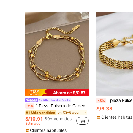
Ahorro de S/0.57
1 pieza Pulsera de acero inoxidable chapada en oro de 18K, pulsera
Allin Jewelry Mall
-3%
1 Pieza Pulsera de Cadena de Serpiente con Cuentas de Acero Inoxidable Chapada en Oro de 18K Elegante para Mujeres, Joyería de Oro Vintage de Lujo para Fiesta, Día de la Madre, Día de San Valentín/Boho
-5%
S/6.38
en €3–6 acero inoxidable Pulseras De Mujer
#1 Más vendidos
Clientes habitua
S/10.91
80+ vendidos
Estimado
Clientes habituales