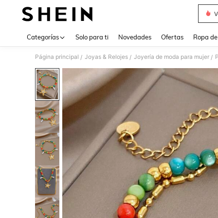
V
Use up 
Categorías
Solo para ti
Novedades
Ofertas
Ropa de
Página principal
Joyas & Relojes
Joyería de moda para mujer
P
/
/
/