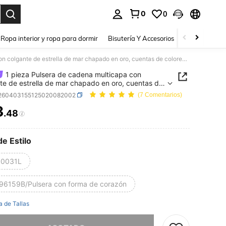
0
0
a. Press Enter to select.
Ropa interior y ropa para dormir
Bisutería Y Accesorios
Zapatos
H
1 pieza Pulsera de cadena multicapa con colgante de estrella de mar chapado en oro, cuentas de colores, estilo bohemio, para mujeres y señoras, joyería de acero inoxidable para la temporada de vacaciones, regalos para mamá, para fiestas diarias, galas, bodas, San Valentín, aniversarios, festivales de música, Navidad, citas, Día de Pascua
1 pieza Pulsera de cadena multicapa con
te de estrella de mar chapado en oro, cuentas de
s, estilo bohemio, para mujeres y señoras, joyería
j260403155125020082002
(7 Comentarios)
ro inoxidable para la temporada de vacaciones,
3
s para mamá, para fiestas diarias, galas, bodas,
.48
ICE AND AVAILABILITY
lentín, aniversarios, festivales de música,
d, citas, Día de Pascua
de Estilo
0031L
96159B/Pulsera con forma de corazón
a de Tallas
imos, este producto está agotado.