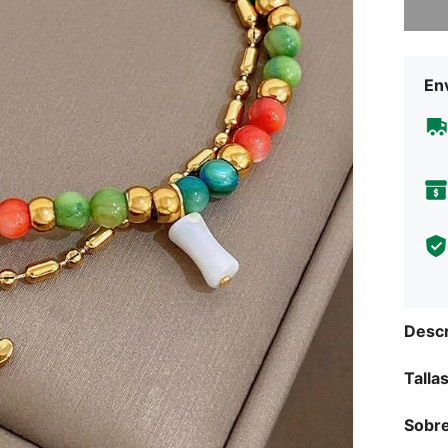
Env
Descr
Talla
Sobre