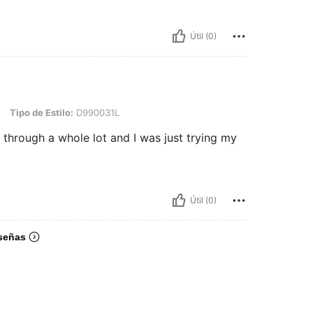
Útil (0)
Estilo: D990031L
Tipo de Estilo:
D990031L
 through a whole lot and I was just trying my
Útil (0)
señas