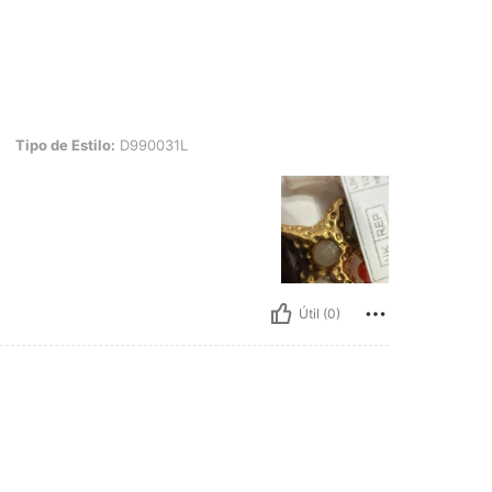
Estilo: D990031L
Tipo de Estilo:
D990031L
Útil (0)