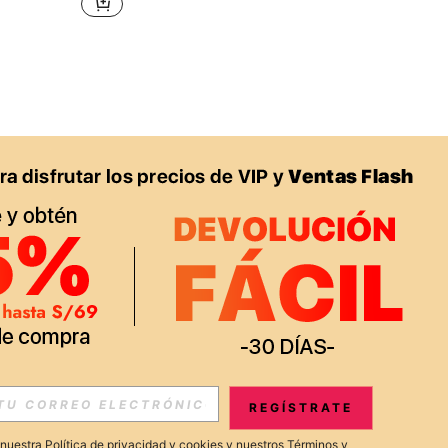
APP
S EXCLUSIVAS, PROMOCIONES Y NOTICIAS DE SHEIN
REGÍSTRATE
Suscribir
a nuestra
Política de privacidad y cookies
y nuestros
Términos y