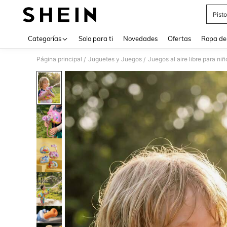
Pist
Use up 
Categorías
Solo para ti
Novedades
Ofertas
Ropa de
Página principal
Juguetes y Juegos
Juegos al aire libre para niñ
/
/