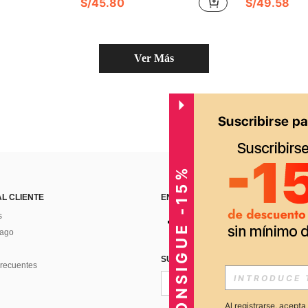
S/45.80
S/49.58
Ver Más
CONSIGUE -15%
AL CLIENTE
ENCUÉNTRANOS EN
s
Pago
SUSCRÍBETE PARA RECIBIR OFERTA
recuentes
Al registrarse, acept