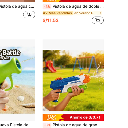
l aire libre, Juguetes interactivos - Regalos de cumpleaños-Juguetes de verano-Regalos de vacaciones-Regalos perfectos - Regalos - Juegos de juguetes talla grande vendidos-Juguetes para niños-Juguetes de piscina-Esenciales de playa-Juegos de fiesta
Pistola de agua de doble cara, juguete de playa de verano, accesorio para bromas, accesorio para bromas de fiesta, juguete de pistola de agua para adolescentes, juguete para fiesta de piscina de verano, regalo de cumpleaños, regalo de vacaciones
-3%
en Verano Piscinas para niños y juguetes acuáticos
#2 Más vendidos
S/11.52
Ahorro de S/0.71
es del Día del Niño, Festival del Bote Dragón, Día Nacional, Navidad, Año Nuevo, Pascua y Halloween, Accesorio para Salidas de Padres e Hijos, Camping y Batallas de Agua, Recuerdo de Actividades de Jardín de Infantes, Accesorio para Fotos de Bebé, Regalo Pequeño de Cumpleaños y Vacaciones para Niños y Niñas, Juguetes de Pistolas Falsas, Pistolas de Bromas, Pistolas de Juguete Realistas, Juguete de Pistola, Pistola para Adultos, Pistola de Juguete Falsa, Pistola, Pistola de Agua Reversible, Juguete de Agua para Playa de Verano, Mini Lanzador de Batalla de Rociado de Agua, Regalo Divertido
Pistola de agua de gran capacidad para exteriores para niños, ligera y de mano, juego de lucha de agua a larga distancia para niños y niñas en verano, playa, piscina, patio familiar, baño, rafting y juegos acuáticos interactivos
-3%