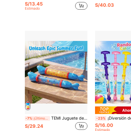
S/13.45
S/40.03
Estimado
Ahor
TEMI Juguete de rociador de agua con forma de ballena extraíble, adecuado para niños de 3 años en adelante, juguete de entretenimiento al aire libre, ideal para piscina de verano, playa y juegos de agua en el patio trasero, regalo perfecto para fiestas en la piscina y fiestas de cumpleaños
¡Diversión de Verano! Pistola de Agua Super 120 Agujeros - Pistola de Agua Grande de 41cm con Acción de Tracción y Efecto de Rociado de Fuegos Artificiales, Perfecta para
-7%
¡Últimos 3 días
-23%
S/16.00
S/29.24
Estimado