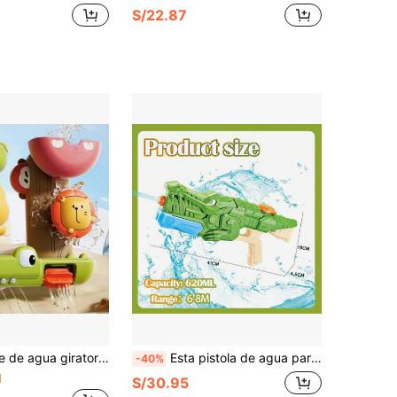
S/22.87
de dibujos animados para el baño de niños, conjunto de juego de baño con rociado de agua
Esta pistola de agua para niños, con forma de cocodrilo y diseño deslizante, tiene una gran capacidad y un largo alcance, lo que la hace perfecta para juegos acuáticos al aire libre y juguetes de agua en parques de diversiones.
-40%
1
S/30.95