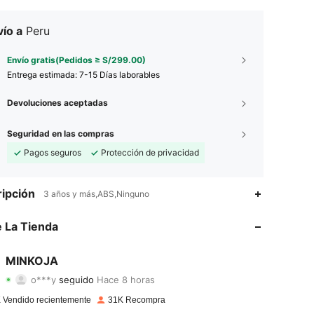
ío a
Peru
Envío gratis(Pedidos ≥ S/299.00)
Entrega estimada:
7-15 Días laborables
Devoluciones aceptadas
Seguridad en las compras
Pagos seguros
Protección de privacidad
4.68
2K
4.9K
ipción
3 años y más,ABS,Ninguno
4.68
2K
4.9K
 La Tienda
4.68
2K
4.9K
MINKOJA
o***y
seguido
Hace 8 horas
4.68
2K
4.9K
Calificación
Artículos
Seguidores
 Vendido recientemente
31K Recompra
4.68
2K
4.9K