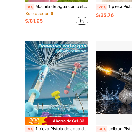
Mochila de agua con pistola de dibujos animados para niños, cañón de agua de gran capacidad con unicornio y dinosaurio, juguete de agua para rociar al aire libre en verano, adecuado para niños y niñas pequeños, juego de disparos en la playa y la piscina, regalo de juego de agua de verano para niños, juguete de piscina, juguete de baño, juguete de jardín, juego al aire libre
1 pieza Pistola de agua con mochila, juguete de agua para piscina y playa, juguete interactivo para parque acuático
-8%
-28%
Solo quedan 6
S/25.76
S/81.95
Ahorro de S/1.33
1 pieza Pistola de agua de fuegos artificiales, juguete de agua para niños, juguete de piscina, juguete de agua, juguete para niños, juguete de jardín, juguete de playa, juguete de piscina al aire libre
unilabo Pistola de agua eléctrica con luces, disparo rápido totalmente automático con iluminación genial, uso en exteriores, patio, playa, piscina, juguete d
-9%
-30%