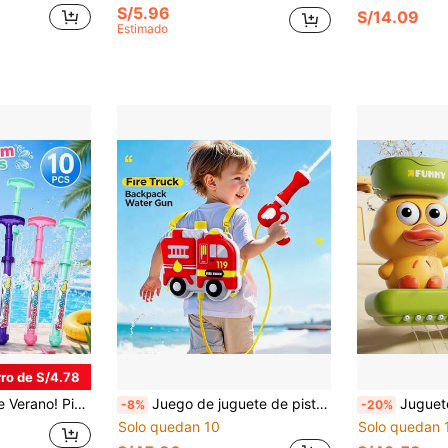
S/5.96
S/14.09
Estimado
ro de S/4.78
 Fiestas al Aire Libre en Piscina y Playa, Esencial para Juegos en Grupo de Adolescentes, Juguete de Agua para Aliviar el Estrés, Regalo Refrescante de Verano
Juego de juguete de pistola de agua con mochila de bombero simulada, pistola de agua de presión de empuje y tracción, rociado ajustable de larga distancia, gran tanque de agua, modo de doble cierre y largo alcance, juguete de juego de verano al aire libre para playa, piscina, fiesta y patio trasero, regalo de cumpleaños ideal para niños y niñas de 3 años en adelante
Juguete de agua giratorio con diseño 
-8%
-20%
Solo quedan 10
Solo quedan 