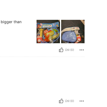
y bigger than
Útil (0)
Útil (0)