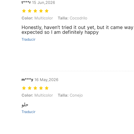
t***r
15 Jun,2026
Color: Multicolor, Talla: Cocodrilo
Color:
Multicolor
Talla:
Cocodrilo
Honestly, haven’t tried it out yet, but it came wa
expected so I am definitely happy
Traducir
m***y
16 May,2026
Color: Multicolor, Talla: Conejo
Color:
Multicolor
Talla:
Conejo
حلو
Traducir