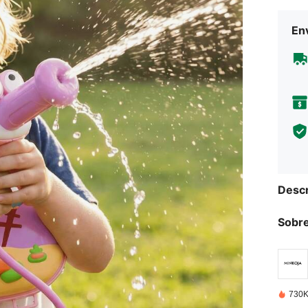
Env
Descr
Sobre
730K