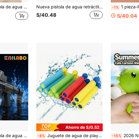
 al aire libre, regalo de cumpleaños, regalo de vacaciones de verano, juguete de juego de agua de alta demanda
Nueva pistola de agua retráctil para niños, juguete de agua para jugar al aire libre en verano, pistola de agua azul con estilo, juguete para parque acuático, juguete interactivo de juego con agua.
1 pieza-Pistola de agua con mochila-Juguetes de piscina y playa, Juguetes de juego con agua, Juguetes de parque acuático - Juguetes a
-1%
S/40.48
S/40.04
Ahorro de S/0.52
e pistola de agua para juegos de agua, regalo de cumpleaños perfecto para niños y niñas, regalo de juguete para fiesta de agua de vacaciones de verano
Juguete de agua de playa de 20.5cm, cañón de agua de alta presión de espuma EVA recta, juguete de chorro de espuma, lanzador de burbujas impermeable y resistente a caídas, juguete de exterior extraíble para el verano
2026 Nueva Pistola de Agua Creativa Lanzadora de Guisantes, Juguete de Agua con Forma de Plantas vs Zombies para Niños, Esencial para Juegos de Agua al Aire Libre en Piscina, Playa, Patio y Jardín, Regalo Pequeño para Reuniones Familiares y Fiestas de Cumpleaños, Regalo para Celebracion
-8%
-15%