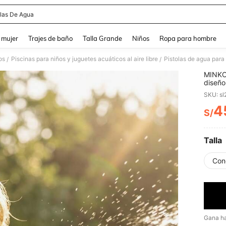
olas De Agua
and down arrow keys to navigate search Búsqueda reciente and Busca y Encuentr
 mujer
Trajes de baño
Talla Grande
Niños
Ropa para hombre
os
Piscinas para niños y juguetes acuáticos al aire libre
Pistolas de agua para
/
/
MINKOJ
diseño
correa
SKU: s
verano
Día de
4
S/
PR
juguet
Talla
Con
Gana h