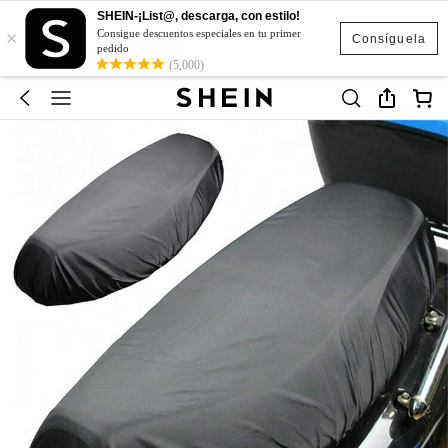
SHEIN-¡List@, descarga, con estilo!
×
Consigue descuentos especiales en tu primer
Consíguela
pedido
(5,000)