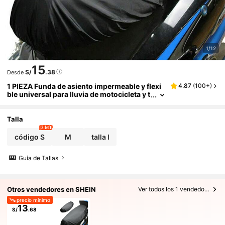
1/12
15
S/
.38
Desde
1 PIEZA Funda de asiento impermeable y flexi
4.87
(
100+
)
ble universal para lluvia de motocicleta y t
ranvía, cubierta de sillín personalizada, a
prueba de polvo, accesorio de motocicleta pa
ra entusiastas del aire libre
Talla
2 left
código S
M
talla l
Guía de Tallas
Otros vendedores en SHEIN
Ver todos los 1 vendedores
precio mínimo
13
S/
.68