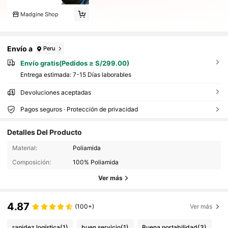
Madgine Shop
Envío a
Peru
Envío gratis(Pedidos ≥ S/299.00)
Entrega estimada:
7-15 Días laborables
Devoluciones aceptadas
Pagos seguros · Protección de privacidad
Detalles Del Producto
Material:
Poliamida
Composición:
100% Poliamida
Ver más
4.87
(100+)
Ver más
rapidez logística
(1)
buen servicio
(1)
Buena portabilidad
(3)