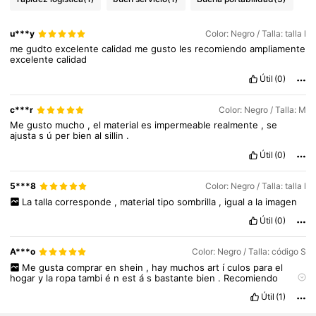
u***y
Color: Negro / Talla: talla l
me
gudto
excelente
calidad
me
gusto
les
recomiendo
ampliamente
excelente
calidad
Útil
(0)
c***r
Color: Negro / Talla: M
Me
gusto
mucho
,
el
material
es
impermeable
realmente
,
se
ajusta
s
ú
per
bien
al
sillin
.
Útil
(0)
5***8
Color: Negro / Talla: talla l
La
talla
corresponde
,
material
tipo
sombrilla
,
igual
a
la
imagen
Útil
(0)
A***o
Color: Negro / Talla: código S
221 Seguidores
4.84
Me
gusta
comprar
en
shein
,
hay
muchos
art
í
culos
para
el
hogar
y
la
ropa
tambi
é
n
est
á
s
bastante
bien
.
Recomiendo
221 Seguidores
4.84
sobre
todo
en
art
í
culos
para
el
hogar
y
en
bisuter
í
a
.
Hay
Útil
(1)
pendientes
muy
bonitosSin
duda
lo
recomendar
í
a
,
la
calidad
221 Seguidores
4.84
precio
de
los
productos
est
á
bastante
equilibrada
.
En
cuanto
al