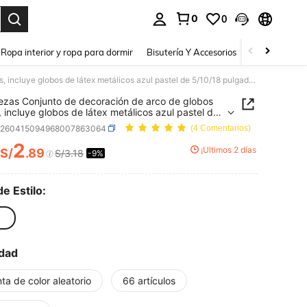
0
0
a. Press Enter to select.
Ropa interior y ropa para dormir
Bisutería Y Accesorios
Zapatos
H
134 piezas Conjunto de decoración de arco de globos azules, incluye globos de látex metálicos azul pastel de 5/10/18 pulgadas, adecuado para cumpleaños, Día de San Valentín, despedida de soltera, boda, compromiso, aniversario, graduación y decoración con tema oceánico
ezas Conjunto de decoración de arco de globos
, incluye globos de látex metálicos azul pastel de
8 pulgadas, adecuado para cumpleaños, Día de
h260415094968007863064
(4 Comentarios)
lentín, despedida de soltera, boda, compromiso,
sario, graduación y decoración con tema oceánico
2
¡Últimos 2 días
S/
.89
S/3.18
-9%
ICE AND AVAILABILITY
de Estilo:
dad
nta de color aleatorio
66 artículos