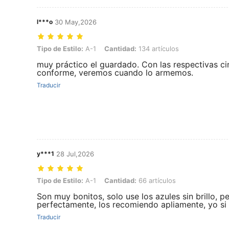
l***o
30 May,2026
Tipo de Estilo: A-1, Cantidad: 134 artículos
Tipo de Estilo:
A-1
Cantidad:
134 artículos
muy práctico el guardado. Con las respectivas ci
conforme, veremos cuando lo armemos.
Traducir
y***1
28 Jul,2026
Tipo de Estilo: A-1, Cantidad: 66 artículos
Tipo de Estilo:
A-1
Cantidad:
66 artículos
Son muy bonitos, solo use los azules sin brillo, 
perfectamente, los recomiendo apliamente, yo si
Traducir