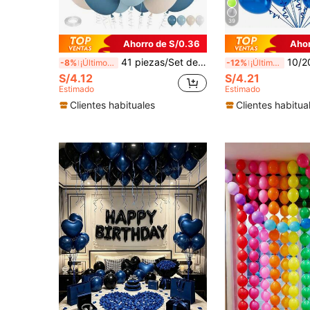
39
Ahorro de S/0.36
Ahor
41 piezas/Set de globos de 10 pulgadas en azul pizarra, azul claro y blanco arena, adecuados para decoración de baby shower, despedida de soltera, fiesta de compromiso, boda y cumpleaños
10/20/30/40/50 piezas Globos Metálicos Azules, Tamaños 
-8%
¡Últimos 2 días
-12%
¡Últimos 2 días
S/4.12
S/4.21
Estimado
Estimado
Clientes habituales
Clientes habitua