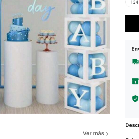
134 
Env
Descr
Ver más