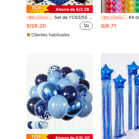
Ahorro de S/2.28
Set de 11/50/55 globos para cumpleaños azul marino y negro - Globos con pancarta de Feliz Cumpleaños en negro + Globos de lámina con forma de corazón azul + Globos de látex azul marino y negro, adecuado para fiestas de cumpleaños de hombres y mujeres, fondos fotográficos, aniversarios, decoración de habitaciones
Kit de arco de guirnalda de globos de látex autoconectables de 90 piezas con
-8%
¡Últimos 2 días
-3%
¡Últimos 2 días
S/26.20
S/8.71
Clientes habituales
Ahorro de S/0.30