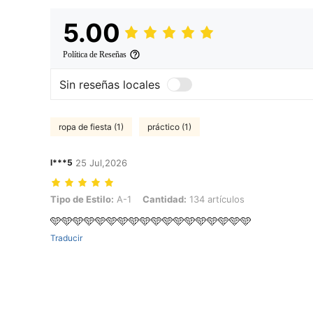
5.00
Política de Reseñas
Sin reseñas locales
ropa de fiesta (1)
práctico (1)
l***5
25 Jul,2026
Tipo de Estilo: A-1, Cantidad: 134 artículos
Tipo de Estilo:
A-1
Cantidad:
134 artículos
🩵🩵🩵🩵🩵🩵🩵🩵🩵🩵🩵🩵🩵🩵🩵🩵🩵🩵
Traducir