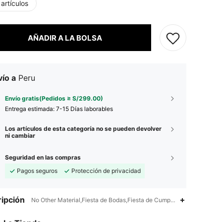
artículos
AÑADIR A LA BOLSA
ío a
Peru
Envío gratis(Pedidos ≥ S/299.00)
Entrega estimada:
7-15 Días laborables
Los artículos de esta categoría no se pueden devolver
ni cambiar
Seguridad en las compras
Pagos seguros
Protección de privacidad
ipción
No Other Material,Fiesta de Bodas,Fiesta de Cumpleaños,Fiesta de Gr
4.84
255
53