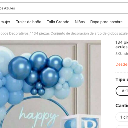
os Azules
and down arrow keys to navigate search Búsqueda reciente and Busca y Encuentr
 mujer
Trajes de baño
Talla Grande
Niños
Ropa para hombre
lobos Decorativos
/
134 pi
azules
5/10/1
SKU: s
San Va
aniver
Desde
PR
Tipo 
A-1
Canti
1 ci