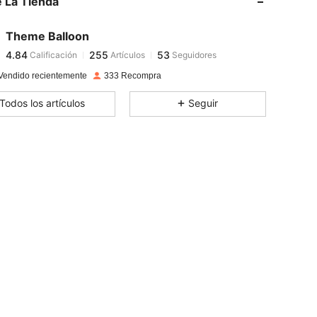
 La Tienda
4.84
255
53
4.84
255
53
Theme Balloon
4.84
255
53
Calificación
Artículos
Seguidores
c***e
seguido
Hace 1 día
4.84
255
53
Vendido recientemente
333 Recompra
4.84
255
53
Todos los artículos
Seguir
4.84
255
53
4.84
255
53
4.84
255
53
4.84
255
53