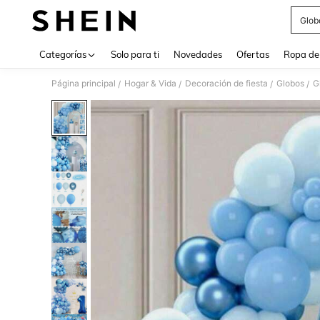
Glob
Use up 
Categorías
Solo para ti
Novedades
Ofertas
Ropa de
Página principal
Hogar & Vida
Decoración de fiesta
Globos
G
/
/
/
/