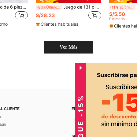
de 18 pulgadas, borlas de cortina de lluvia azul, adecuado para fiesta de cumpleaños, decoración 2026, decoración de fiesta disco, decoración de cumpleaños para hombres, fiesta de aniversario, decoración de fiesta con tema de música K-Pop, decoración de despedida de soltero
Juego de 131 piezas de globos de látex azul marino, blanco y dorado metálico, globos azules metálicos con globos de confeti, perfecto para decoraciones interiores y exteriores, como decoración de cumpleaños, boda, graduación, baile de graduación, ceremonia de inauguración, etc.
200 
-8%
¡Últimos 2 días
-11%
¡Últimos 2 días
S/5.50
S/28.23
Estimado
orno
Clientes habituales
Clientes ha
Ver Más
CONSIGUE -15%
AL CLIENTE
ENCUÉNTRANOS EN
s
Pago
SUSCRÍBETE PARA RECIBIR OFERTA