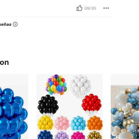
Útil (0)
señas
ron