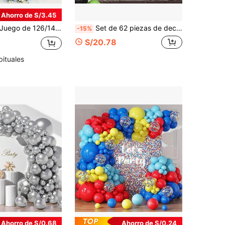
Ahorro de S/3.45
go de 126/141 globos azules, con globos de látex azul metálico combinados con globos de papel de aluminio con purpurina, adecuado para cumpleaños, decoración de baño, boda, ceremonia de graduación, ceremonia de mayoría de edad, suministros de decoración de fondo para fiesta con temática oceánica
Set de 62 piezas de decoración de globos para fiesta de Halloween, globos de 12 pulgadas en negro, naranja, verde y púrpura con confeti de colores, adecuado para decoración de fiesta de Halloween infantil, fiesta de cumpleaños, baby shower, despedida de soltero y otras ocasiones
-15%
S/20.78
bituales
Ahorro de S/0.68
Ahorro de S/0.24