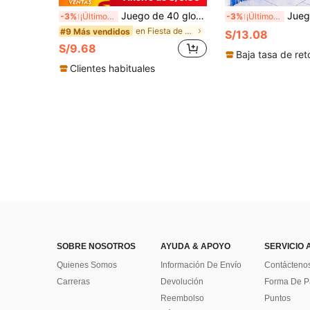
Juego de 40 globos de 10 pulgadas, globos de látex azul oscuro y azul claro, globos de lámina con lentejuelas, adecuados para decoración de cumpleaños de hombres, bodas, aniversarios y fiestas de adolescentes
Juego de 6 piezas de globos con borlas azules y estrellas, globos de fiesta de meteorito disco, incluye globos de estrella 
-3%
¡Últimos 2 días
-3%
¡Últimos 2 días
en Fiesta de bodas Globos Decorativos
#9 Más vendidos
S/13.08
S/9.68
Baja tasa de ret
Clientes habituales
SOBRE NOSOTROS
AYUDA & APOYO
SERVICIO 
Quienes Somos
Información De Envío
Contácteno
Carreras
Devolución
Forma De 
Reembolso
Puntos