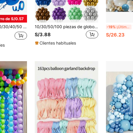
ro de S/0.57
18/12/10/5 Pulgadas, Globos de Látex Azules, Adecuados para Graduación, Bautizo, Baby Shower, Decoración de Fiesta de Cumpleaños.
10/30/50/100 piezas de globos de látex de colores surtidos, rojo, azul, rosa, negro, blanco, dorado, plateado, amarillo, púrpura, naranja y menta, acabado brillante, perfectos para decoraciones de cumpleaños, boda, aniversario, graduación y fiesta de vacaciones, guirnalda de globos, decoración DIY
13
-19%
¡Últimos 2 días
S/3.88
S/26.23
Clientes habituales
les