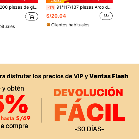
piezas de globos de látex decorativos de metal plateado de 5 pulgadas que se pueden personalizar con decoraciones sencillas para fiestas como cumpleaños, bodas, compromisos, fotografía al aire libre, baby showers, granjas, arcos de globos, fiestas de soltero, revelación de sexo, día de la madre, graduación, aniversarios
91/117/137 piezas Arco de guirnalda de globos de carnaval y circo, globos de colores primarios rojo, azul y amarillo, globos de lámina de aluminio con purpurina, utilizados para fiestas de cumpleaños, bodas, decoraciones con temática de carnaval, parques de atracciones, ceremonias de mayoría de edad, despedidas de soltero,
-1%
S/20.04
Clientes habituales
bituales
APP
S EXCLUSIVAS, PROMOCIONES Y NOTICIAS DE SHEIN