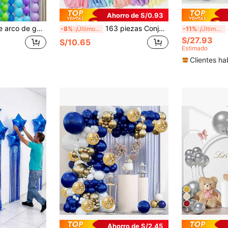
Ahorro de S/0.93
 conectores, decoración de pared de globos DIY de colores mixtos arcoíris, adecuado para decoración de fiestas de cumpleaños, baby shower, boda y despedida de soltera
163 piezas Conjunto de arco de globos de color macaron pastel, adecuado para fiesta de cumpleaños, baby shower, bautizo, revelación de género y boda
Jue
-8%
¡Últimos 2 días
-11%
¡Últimos 2 días
S/27.93
S/10.65
Estimado
Clientes ha
4
Ahorro de S/2.45