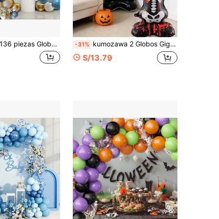
6 piezas Globos de látex Azul brumoso, Azul claro, Arena, Blanco, Dorado metálico, Juego de arco de globos Azul gris, Adecuado para despedida de soltera, Aniversario de boda, Decoración de fiesta de cumpleaños
kumozawa 2 Globos Gigantes de Papel de Aluminio de Esqueleto Sangriento y Segador de Almas de Pie para Halloween, Decoración de Fiesta de Fantasmas de Casa Embrujada, Accesorios Fotográficos para Interior y Exterior, Decoración de Patio, Suministros de Decoración de Puerta Principal de Casa Embrujada de Halloween, Adecuado para Fiesta de Halloween, Casa Embrujada, Cumpleaños de Tema de Terror, Decoración de Cabina Fotográfica de Jardín Interior y Exterior, Porche Delantero
-31%
S/13.79