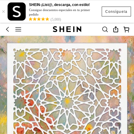
SHEIN-¡List@, descarga, con estilo!
×
Consigue descuentos especiales en tu primer
Consíguela
pedido
(5,000)