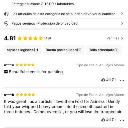
Entrega estimada:
7-15 Días laborables
Los artículos de esta categoría no se pueden devolver ni cambiar
Pagos seguros · Protección de privacidad
4.81
(48)
Ver más
rapidez logística
(1)
Buena portabilidad
(2)
Talla adecuada
(1)
n***n
Tipo de Estilo: Azulejos Moore
Beautiful
stencils
for
painting
Útil
(1)
s***b
Tipo de Estilo: Azulejos Moore
It
was
great
,
as
an
artists
I
love
them
Fold
for
Airiness
:
Gently
fold
your
whipped
heavy
cream
into
the
smooth
custard
in
three
batches
.
Do
not
overmix
,
or
you
will
lose
the
trapped
air
.
Útil
(1)