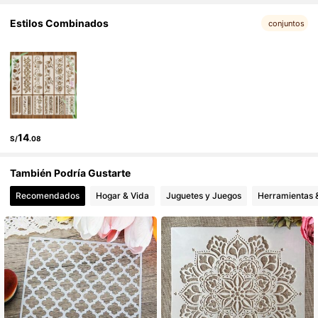
4.87
152 Seguidores
Estilos Combinados
4.87
conjuntos
152 Seguidores
4.87
152 Seguidores
4.87
14
S/
.08
También Podría Gustarte
Recomendados
Hogar & Vida
Juguetes y Juegos
Herramientas &