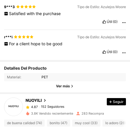
9***3
Tipo de Estilo: Azulejos Moore
Satisfied
with
the
purchase
Útil
(0)
r***i
Tipo de Estilo: Azulejos Moore
For
a
client
hope
to
be
good
Útil
(0)
152 Seguidores
4.87
Detalles Del Producto
152 Seguidores
4.87
Material:
PET
152 Seguidores
4.87
Ver más
152 Seguidores
4.87
NUOYILI
Seguir
152 Seguidores
4.87
e***s
seguido
Hace 1 día
152 Seguidores
4.87
3.8K Vendido recientemente
283 Recompra
152 Seguidores
4.87
de buena calidad (74)
bonito (47)
muy cool (33)
lo adoro (28)
152 Seguidores