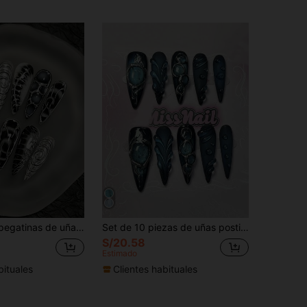
10 piezas de pegatinas de uñas negras vintage hechas a mano, uñas postizas de estilo gótico punk, estilo degradado negro de alta gama, estilo de chica europea y americana, uñas postizas reutilizables, adecuadas para uso diario o de fiesta de mujeres, regalo de uñas postizas hechas a mano
Set de 10 piezas de uñas postizas de arte de uñas azul premium hechas a mano, estilo Y2K, uñas postizas hechas a mano, uñas postizas vintage, uñas postizas adhesivas, set de arte de uñas, arte de uñas, uñas, arte de uñas de verano, uñas postizas hechas a mano, adecuadas para fiestas o ocasiones cotidianas.
S/20.58
Estimado
bituales
Clientes habituales