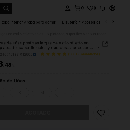
0
0
a. Press Enter to select.
Ropa interior y ropa para dormir
Bisutería Y Accesorios
Zapatos
H
10 piezas de uñas postizas largas de estilo stiletto en azul y plateado, súper flexibles y duraderas, adecuadas para mujeres y niñas, uñas de salón para aplicar, suministros de arte de uñas, uñas postizas hechas a mano
zas de uñas postizas largas de estilo stiletto en
 plateado, súper flexibles y duraderas, adecuadas
ujeres y niñas, uñas de salón para aplicar,
b2407191851012902
(500+ Comentarios)
stros de arte de uñas, uñas postizas hechas a
3
.48
ICE AND AVAILABILITY
ño de Uñas
S
M
L
imos, este producto está agotado.
AGOTADO