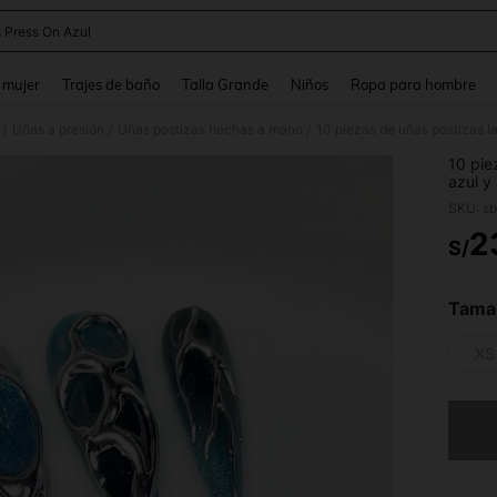
 Press On Azul
and down arrow keys to navigate search Búsqueda reciente and Busca y Encuentr
 mujer
Trajes de baño
Talla Grande
Niños
Ropa para hombre
Uñas a presión
Uñas postizas hechas a mano
/
/
/
10 pie
azul y
para m
SKU: s
sumini
mano
2
S/
PR
Tama
XS
Lo sent