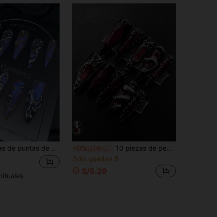
para el verano y el otoño, que incluye uñas de vampiro con diseño de líneas, uñas brillantes de oro cromado, uñas falsas de estilo gótico brillante, arte de uñas creativo con calavera, suministros de uñas acrílicas, diseño de arte de uñas, uñas de Halloween para mujeres y niñas
10 piezas de pegatinas de arte de uñas largas y puntiagudas, estilo punk oscuro misterioso con patrón 3D de serpiente blanca, degradado rojo, línea plateada, patrón de espina de pescado dulce y fresco, uñas postizas de cobertura completa, diseñadas para mujeres y niñas. El set incluye 1 pieza de pegamento de gel para uñas, 1 pieza de mini lima de uñas, el estilo de pegamento de gel se envía al azar
-17%
¡Últimos 3 días
Solo quedan 5
S/5.29
bituales