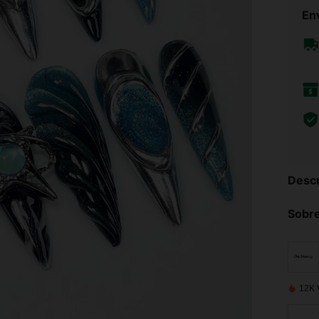
Env
Descr
Sobre
12K 