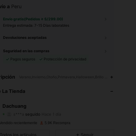
ío a
Peru
Envío gratis(Pedidos ≥ S/299.00)
Entrega estimada:
7-15 Días laborables
Devoluciones aceptadas
Seguridad en las compras
Pagos seguros
Protección de privacidad
ipción
Verano,Invierno,Otoño,Primavera,Halloween,Brillo metálico
4.92
16
3.5K
4.92
16
3.5K
 La Tienda
4.92
16
3.5K
4.92
16
3.5K
Dachuang
s***a
seguido
Hace 1 día
4.92
16
3.5K
Calificación
Artículos
Seguidores
4.92
16
3.5K
Vendido recientemente
5.9K Recompra
4.92
16
3.5K
Todos los artículos
Seguir