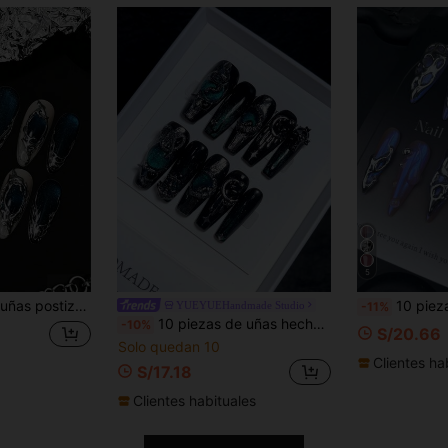
5
puntiagudas, puntas de uñas de verano, pegatinas de uñas hechas a mano, chica sexy, arte de uñas de Halloween, uñas de vuelta a la escuela, técnicas de uñas simples, uñas artificiales, uñas azules puntiagudas, producidas en masa, uñas postizas
10 piezas de puntas de uñas acrílicas hechas a mano de estilo punk azul, un lindo conjunto de arte de uñas de punta larga y puntiaguda 
YUEYUEHandmade Studio
-11%
10 piezas de uñas hechas a mano utilizables, uñas postizas, suministros para uñas, uñas de verano postizas, puntas de uñas postizas hechas a mano, uñas postizas cortas de primavera con forma de almendra, uñas pintadas a mano con ojo de gato verde 3D y dragón tridimensional personalizado, uñas postizas hechas a mano
-10%
S/20.66
Solo quedan 10
Clientes ha
S/17.18
Clientes habituales