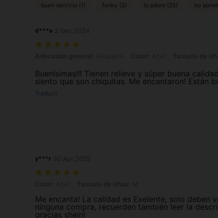
buen servicio (1)
funky (3)
lo adoro (25)
no apriet
d***a
3 Dec,2024
Adecuado general: Pequeña, Color: Azul, Tamaño de Uñas: M
Adecuado general:
Pequeña
Color:
Azul
Tamaño de Uñ
Buenísimas!!! Tienen relieve y súper buena calida
siento que son chiquitas. Me encantaron! Están 
Traducir
y***r
30 Apr,2025
Color: Azul, Tamaño de Uñas: M
Color:
Azul
Tamaño de Uñas:
M
Me encanta! La calidad es Exelente, solo deben ve
ninguna compra, recuerden también leer la descri
gracias shein!