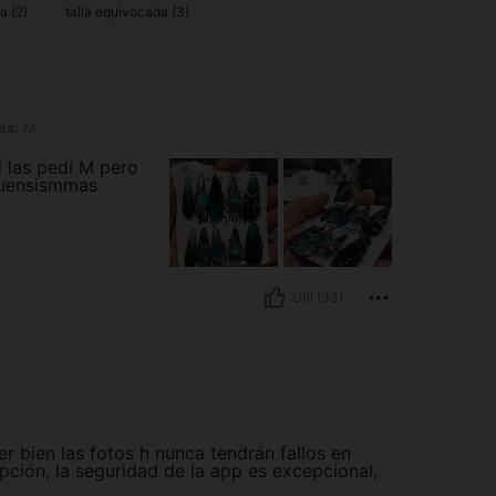
a (2)
talla equivocada (3)
as:
M
d las pedí M pero
buensismmas
Útil (33)
r bien las fotos h nunca tendrán fallos en
pción, la seguridad de la app es excepcional,