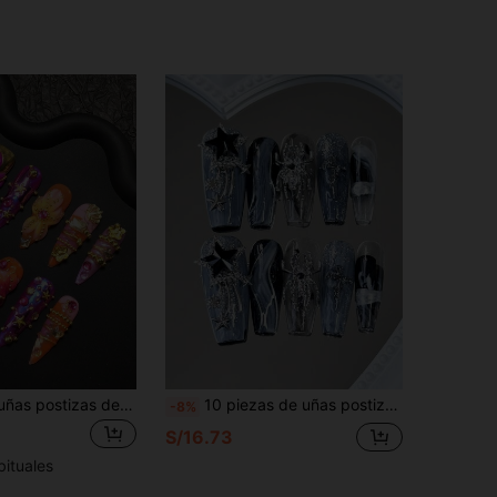
10 piezas de uñas postizas de tacón alto hechas a mano, con un lujoso diseño retro en 3D que incluye incrustaciones de adornos metálicos, formas 3D de elementos como flores y estrellas, y acabado nacarado. Suministros de manicura de uñas postizas hechas a mano
10 piezas de uñas postizas largas con forma de ataúd, uñas falsas con diseño de estrellas oscuras, DIY, suministros de arte de uñas para Halloween, decoraciones de uñas con estrellas negras, araña plateada y cruz, uñas azules, principalmente utilizando tonos fríos de azul oscuro y gris plateado, adecuadas para que las mujeres las usen en bodas, fiestas, vacaciones, se pueden usar como herramientas de arte de uñas como regalos, arte de uñas del Día de San Valentín, Día de San Valentín, regalo del Día de San Valentín, regalo de vacaciones, arte de uñas DIY, set de arte de uñas, incluyendo kit de herramientas, suministros de arte de uñas, uñas postizas hechas a mano, estilo de regalo del Día de la Madre, estilo de temporada de graduación, estilo de vacaciones, arte de uñas de verano
-8%
S/16.73
bituales