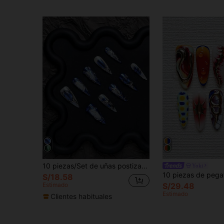
10 piezas/Set de uñas postizas hechas a mano para mujeres, productos de uñas de verano, estilo europeo y americano para chicas, regalo para mujeres, estilo francés Y2K, pegatinas de uñas de cobertura completa, reutilizables, adecuadas para el uso diario o de fiesta de niñas y mujeres, uñas postizas hechas a mano
Yoki
S/18.58
Estimado
S/29.48
Estimado
Clientes habituales