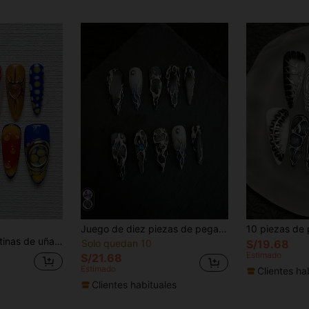
Juego de diez piezas de pegatinas de uñas góticas punk púrpuras hechas a mano, estilo Y2K, arte de uñas retro, uñas postizas de presión, juego de arte de uñas, arte de uñas, arte de uñas, arte de uñas de verano, uñas postizas hechas a mano, adecuadas para que las niñas las usen en fiestas y en la vida diaria.
10 piezas de pegatinas de uñas con forma de almendra, estilo gótico vampiro - Degradado de verde a naranja para manicura francesa, diseño de marca de agua dorada, perlas falsas 3D en forma de gota de agua - Juego de uñas postizas reutilizables de Halloween con pegamento y lima, adecuado para suministros de uñas de piel clara
Solo quedan 10
S/19.68
Estimado
S/21.68
Estimado
Clientes ha
Clientes habituales