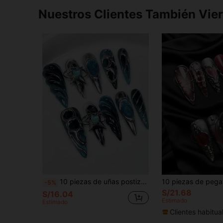
Nuestros Clientes También Vie
10 piezas de uñas postizas de estilo stiletto largo en azul & plata, súper suaves & duraderas, adecuadas para mujeres y niñas, uñas postizas de salón profesional, suministros de arte de uñas, uñas postizas hechas a mano
-5%
S/21.68
S/16.04
Estimado
Estimado
Clientes habitua