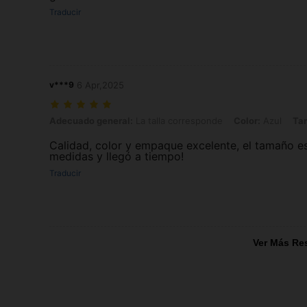
Traducir
v***9
6 Apr,2025
Adecuado general: La talla corresponde, Color: Azul, Tamaño de Uñ
Adecuado general:
La talla corresponde
Color:
Azul
Ta
Calidad, color y empaque excelente, el tamaño es
medidas y llegó a tiempo!
Traducir
Ver Más Re