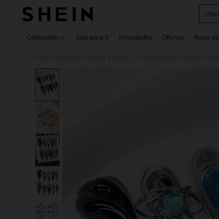
Uñas
Use up 
Categorías
Solo para ti
Novedades
Ofertas
Ropa de
Página principal
Belleza & Salud
Cuidado de uñas, manos y pies
/
/