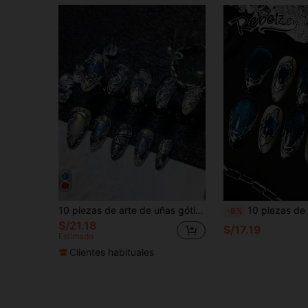
10 piezas de arte de uñas gótico retro punk hecho a mano, estilo coreano y japonés, uñas de verano, uñas postizas adhesivas, uñas, manicura francesa Y2K, estilo serie retro, regalos para mujeres, uñas postizas acrílicas reutilizables, adecuadas para uso diario para niñas
10 piezas de uñas postizas vintage Y2K hechas a mano, puntas de uñas acrílicas de forma almendrada media, azul brillante espejo con marco de metal líquido plateado 3D, elegantes para salidas y vida nocturna, fáciles de usar y reutilizables, suministros de uñas, uñas postizas largas y 
-8%
S/21.18
S/17.19
Estimado
Clientes habituales