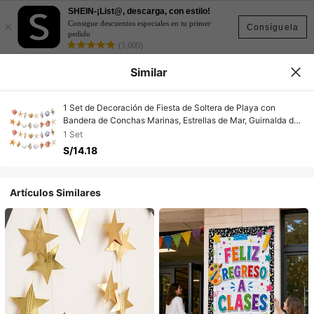
SHEIN-¡List@, descarga, con estilo!
×
Consigue descuentos especiales en tu primer
Consíguela
pedido
(5,000)
Similar
1 Set de Decoración de Fiesta de Soltera de Playa con
Bandera de Conchas Marinas, Estrellas de Mar, Guirnalda de
Mundo Submarino para Boda, Cumpleaños y Fiestas
1 Set
S/14.18
Artículos Similares