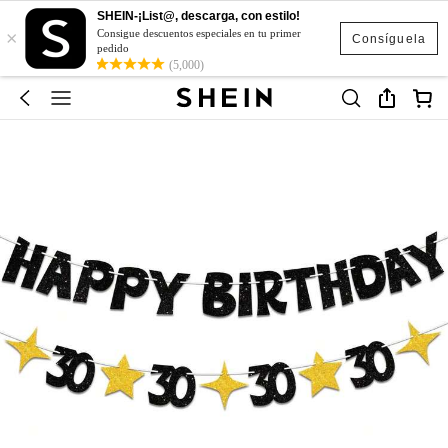
SHEIN-¡List@, descarga, con estilo!
×
Consigue descuentos especiales en tu primer
Consíguela
pedido
(5,000)