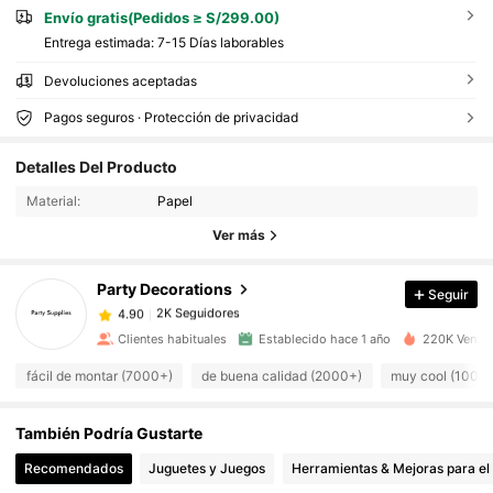
Envío gratis(Pedidos ≥ S/299.00)
Entrega estimada:
7-15 Días laborables
Devoluciones aceptadas
Pagos seguros · Protección de privacidad
2K Seguidores
4.90
Detalles Del Producto
2K Seguidores
4.90
Material:
Papel
2K Seguidores
4.90
Ver más
2K Seguidores
4.90
2K Seguidores
4.90
Party Decorations
Seguir
2K Seguidores
4.90
Clientes habituales
Establecido hace 1 año
220K Vendid
2K Seguidores
4.90
fácil de montar (7000+)
de buena calidad (2000+)
muy cool (1000
2K Seguidores
4.90
2K Seguidores
4.90
También Podría Gustarte
2K Seguidores
4.90
Recomendados
Juguetes y Juegos
Herramientas & Mejoras para el
2K Seguidores
4.90