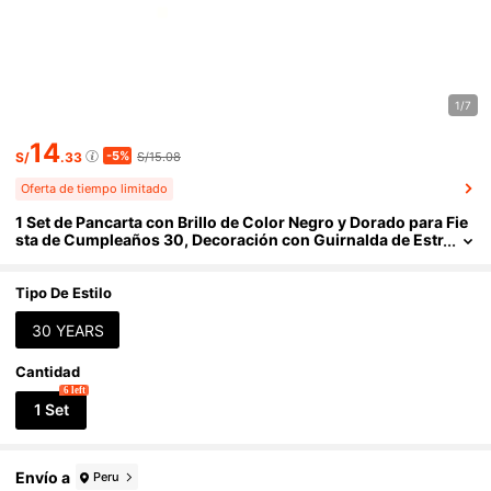
1/7
14
-5%
S/
.33
S/15.08
Oferta de tiempo limitado
1 Set de Pancarta con Brillo de Color Negro y Dorado para Fie
sta de Cumpleaños 30, Decoración con Guirnalda de Estr
ellas, Decoraciones para Fiesta de Cumpleaños 30 Años,
Adecuado para Hombres y Mujeres, Decoración de Aniversar
io
Tipo De Estilo
30 YEARS
Cantidad
6 left
1 Set
Envío a
Peru