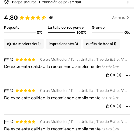
Pagos seguros · Protección de privacidad
4.80
(46)
Ver más
Pequeña
La talla corresponde
Grande
0%
100%
0%
ajuste moderado
(1)
impresionante
(3)
outfits de boda
(1)
j***2
Color: Multicolor / Talla: Unitalla / Tipo de Estilo: A15004-10
De
excelente
calidad
lo
recomiendo
ampliamente
✨✨✨✨✨
Útil
(0)
j***2
Color: Multicolor / Talla: Unitalla / Tipo de Estilo: A15004-4
De
excelente
calidad
lo
recomiendo
ampliamente
✨✨✨✨✨
Útil
(0)
j***2
Color: Multicolor / Talla: Unitalla / Tipo de Estilo: A15004-7
De
excelente
calidad
lo
recomiendo
ampliamente
✨✨✨✨✨