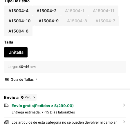
de moda minimalista de verano para uso diario
Tipo De Estilo
y vacaciones
A15004-4
A15004-2
A15004-1
A15004-11
A15004-10
A15004-9
A15004-8
A15004-7
A15004-6
Talla
Unitalla
Largo
:
40-46 cm
Guía de Tallas
Envío a
Peru
Envío gratis(Pedidos ≥ S/299.00)
Entrega estimada:
7-15 Días laborables
Los artículos de esta categoría no se pueden devolver ni cambiar