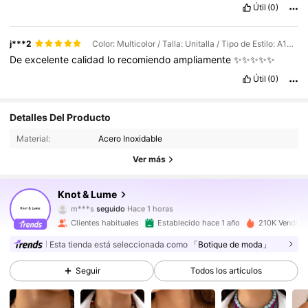
Útil
(0)
j***2
Color: Multicolor / Talla: Unitalla / Tipo de Estilo: A15004-2
De
excelente
calidad
lo
recomiendo
ampliamente
✨✨✨✨✨
Útil
(0)
Detalles Del Producto
34K Seguidores
4.88
Material:
Acero Inoxidable
34K Seguidores
4.88
Ver más
34K Seguidores
4.88
Knot & Lume
m***s
seguido
Hace 1 horas
34K Seguidores
4.88
Clientes habituales
Establecido hace 1 año
210K Vendido
Esta tienda está seleccionada como
「Botique de moda」
34K Seguidores
4.88
Seguir
Todos los artículos
34K Seguidores
4.88