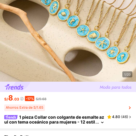
1/20
8
-17%
S/
.03
S/9.68
Ahorros Extra de S/1.65
1 pieza Collar con colgante de esmalte az
4.80
(
46
)
ul con tema oceánico para mujeres - 12 estil
os de encantos de playa (árbol de palma, ca
ballito de mar, estrella de mar, tortuga) - Joyería