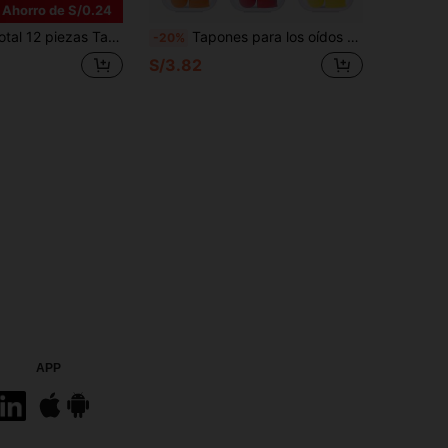
Ahorro de S/0.24
, tapones de oídos para sueño profundo, tapones de oídos para aliviar el insomnio, tapones de oídos anti-ronquidos, tapones de oídos para dormir de lado, tapones de oídos que bloquean los ronquidos; Tapones de oídos para viajar, dormir en avión, tapones de oídos que bloquean el sonido en la oficina, tapones de oídos para reducir el ruido al estudiar y concentrarse; Opción de regalo para Pascua, Día de la Madre, Día del Padre, esencial para volver a la escuela
Tapones para los oídos coloridos - 5 colores, tapones de silicona, tapones para cancelar el ruido, diseñados para dormir, excelente aislamiento acústico, reducción de ruido y función de sueño, tapones para cancelar el ruido de rebote lento, tapones de silicona suave impermeables, tapones portátiles y duraderos, tapones impermeables para nadar, reducción de ruido ultra fuerte, tapones para dormir, siesta en la oficina, tapones para cancelar el ruido del sueño, suministros para siesta, suministros de viaje, artículos esenciales de viaje. 10/2 piezas
-20%
S/3.82
APP