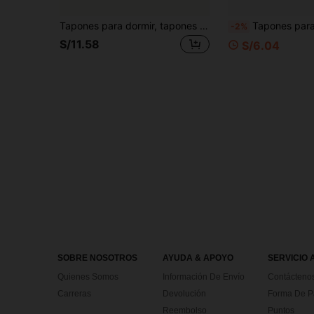
Tapones para dormir, tapones para los oídos a prueba de ruido, tapones para los oídos de aislamiento acústico, tapones para los oídos de espuma para dormitorio y estudio, tapones para los oídos de reducción de ruido silenciosos
Tapones para Dormir Profesionales Premium con Cancelación de Ruido, Reutilizables, Tapones de Silicona Ultra Suave con Cancelación de Ruido, Unisex, Adecu
-2%
S/11.58
S/6.04
SOBRE NOSOTROS
AYUDA & APOYO
SERVICIO 
Quienes Somos
Información De Envío
Contácteno
Carreras
Devolución
Forma De 
Reembolso
Puntos