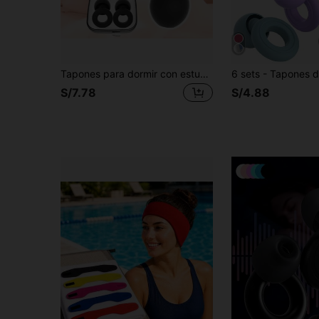
Tapones para dormir con estuche de almacenamiento y puntas de repuesto, tapones de silicona para dormir, cómodos para el dormitorio, la oficina, el avión, la siesta, vienen con estuche de almacenamiento y puntas de repuesto de diferentes tamaños, adecuados para hombres y mujeres, reutilizables
S/7.78
S/4.88