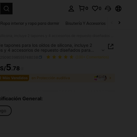
0
0
a. Press Enter to select.
Ropa interior y ropa para dormir
Bisutería Y Accesorios
Zapatos
H
1 par de tapones para los oídos de silicona, incluye 2 tapones y 4 accesorios de repuesto diseñados para dormir y aislamiento del sonido sin dañar los oídos. Tapones para la prevención del ruido nocturno y aislamiento del sonido de los ronquidos. Suaves, sedosos, ergonómicos y no irritantes
de tapones para los oídos de silicona, incluye 2
s y 4 accesorios de repuesto diseñados para
 y aislamiento del sonido sin dañar los oídos.
b25090398555748038
(100+ Comentarios)
s para la prevención del ruido nocturno y
iento del sonido de los ronquidos. Suaves,
5
S/
.78
ICE AND AVAILABILITY
s, ergonómicos y no irritantes
2 Más Vendidos
en Protección auditiva
ificación General:
ego