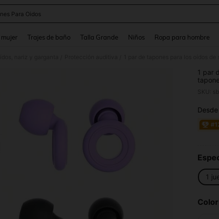
nes Para Oidos
and down arrow keys to navigate search Búsqueda reciente and Busca y Encuentr
 mujer
Trajes de baño
Talla Grande
Niños
Ropa para hombre
ídos, nariz y garganta
Protección auditiva
/
/
1 par 
tapone
dormir
SKU: s
Tapone
aislam
Desde
PR
sedoso
#1
Espec
1 ju
Color