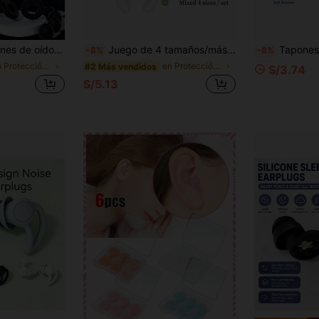
, aptos para dormir, concentración profunda, viajes, sensibilidad al ruido y protección auditiva
Juego de 4 tamaños/máscara nasal con filtro invisible, bloquea el polvo, el polen y el smog, filtra el aire exhalado; diseño de inserción simple, fácil de usar y quitar, comodidad suave y discreta, adecuado para uso diario; 4 tamaños se adaptan a diversas formas de nariz, máscara nasal de viaje
Tapones para los oídos de silicona reutilizab
-8%
-6%
en Protección auditiva
en Protección auditiva
#2 Más vendidos
S/3.74
S/5.13