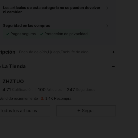
Los artículos de esta categoría no se pueden devolver
ni cambiar
Seguridad en las compras
Pagos seguros
Protección de privacidad
4.71
100
247
ipción
Enchufe de oído,1 juego,Enchufe de oído
4.71
100
247
 La Tienda
4.71
100
247
4.71
100
247
ZHZTUO
4.71
100
247
Calificación
Artículos
Seguidores
k***z
seguido
Hace 1 día
4.71
100
247
Vendido recientemente
1.4K Recompra
4.71
100
247
Todos los artículos
Seguir
4.71
100
247
4.71
100
247
4.71
100
247