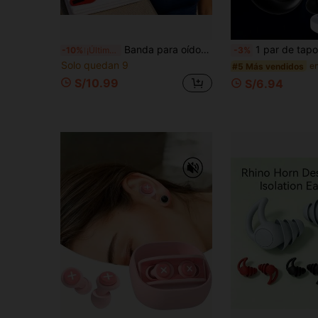
Banda para oídos de natación ajustable, diadema transpirable, envolvente para cubrir oídos, gorros para adultos, verano, playa, lago, baño
1 par de tapones de oído reutilizables súper cómodos y a prueba de ruido, incluye 2 pares de puntas de repuesto
-10%
¡Últimos 3 días
-3%
Solo quedan 9
#5 Más vendidos
S/10.99
S/6.94