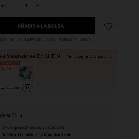
ad:
AÑADIR A LA BOLSA
asta
1
puntos SHEIN calculados al finalizar la compra.
ros Vendedores En SHEIN
Ver todos los 1 vendedores
recio mínimo
/4.78
kaimianda88
ío a
Peru
Envío gratis(Pedidos ≥ S/299.00)
Entrega estimada:
7-15 Días laborables