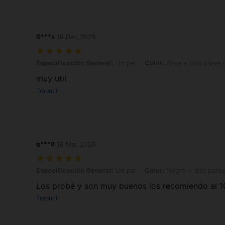
G***s
16 Dec,2025
Especificación General: Un par, Color: Rosa + dos pares de tapones 
Especificación General:
Un par
Color:
Rosa + dos pares d
muy util
Traducir
g***0
18 Mar,2026
Especificación General: Un par, Color: Negro + dos pares de tapones
Especificación General:
Un par
Color:
Negro + dos pares 
Los probé y son muy buenos los recomiendo al 
Traducir