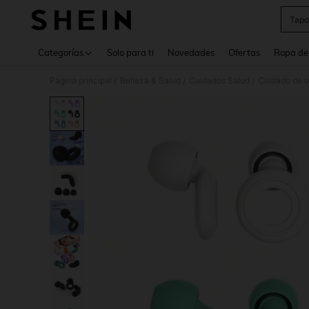
Tapo
Use up 
Categorías
Solo para ti
Novedades
Ofertas
Ropa de
Página principal
Belleza & Salud
Cuidados Salud
Cuidado de o
/
/
/