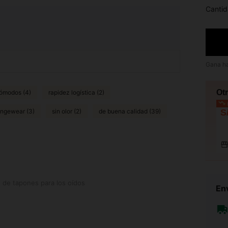
Cantid
Gana h
Ot
cómodos (4)
rapidez logística (2)
p
ungewear (3)
sin olor (2)
de buena calidad (39)
S
 para los oídos
de tapones para los oídos
Env