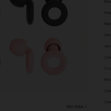
Ros
Neg
Bla
Gris
Verd
2 j
3 co
Mor
2 ju
2 j
Ver más