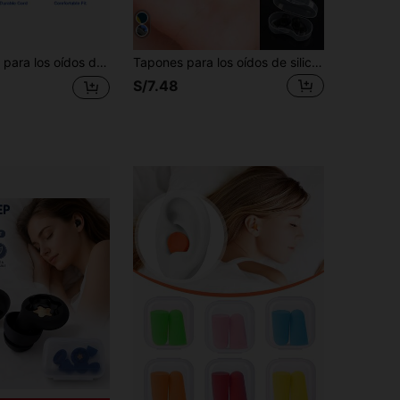
les con cancelación de ruido y cordón, adecuados para dormir, viajar, estudiar y trabajar
Tapones para los oídos de silicona, tapones para los oídos con cancelación de ruido, tapones para los oídos de silicona suave impermeables, tapones para los oídos portátiles, tapones para los oídos impermeables para nadar, super cancelación de ruido y reducción de ruido, tapones para dormir, siesta en la oficina, suministros para siesta, artículos esenciales de viaje
S/7.48