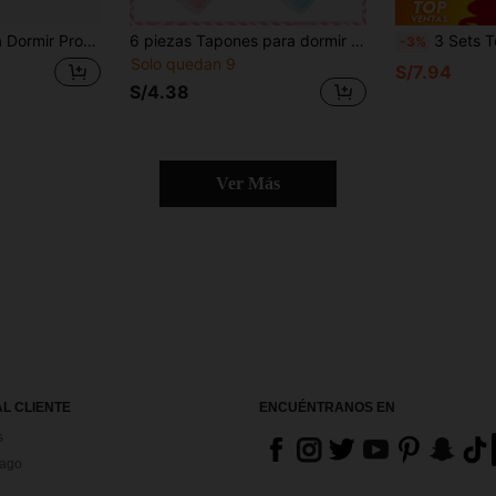
ados para Estudio, Viaje, Natación, Diseño Ergonómico de Cuerno de Rinoceronte, Tapones de Alta Fidelidad Cómodos para Dormir de Lado
6 piezas Tapones para dormir de silicona reutilizables, tapones suaves para cancelar el ruido, tapones ergonómicos a prueba de sonido para dormir, adecuados para dormir, viajar, siestas, estudiar, diseño de aislamiento de ruido ultra fuerte, anti ronquidos, inalámbricos, cómodos, suaves, lavables e hipoalergénicos
3 Sets Total 12 piezas Tapones de oídos de silicona reutilizables con caja de almacenamiento; Tapones de oídos suaves y cómodos para dormir, reducción de ruido, tapones de oídos que bloquean el sonido, tapones de oídos para ayudar a dormir
-3%
Solo quedan 9
S/7.94
S/4.38
Ver Más
AL CLIENTE
ENCUÉNTRANOS EN
s
Pago