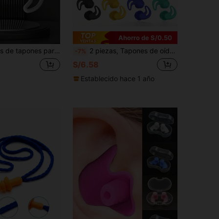
Ahorro de S/0.50
ción de ruido, adecuados para el trabajo, los viajes, los conciertos, la natación y el sueño, esenciales para los que duermen con facilidad
2 piezas, Tapones de oído de alto rendimiento con cancelación de ruido, impermeables, portátiles, compactos de silicona, adecuados para nadar, correr, dormir, el metro, sitios de construcción, salas de máquinas
-7%
S/6.58
Establecido hace 1 año