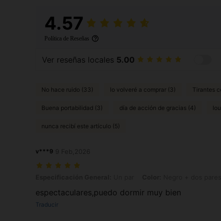
4.57
Política de Reseñas
Ver reseñas locales
5.00
No hace ruido (33)
lo volveré a comprar (3)
Tirantes 
Buena portabilidad (3)
día de acción de gracias (4)
lo
nunca recibí este artículo (5)
v***9
9 Feb,2026
Especificación General: Un par, Color: Negro + dos pares de tapones
Especificación General:
Un par
Color:
Negro + dos pares 
espectaculares,puedo dormir muy bien
Traducir