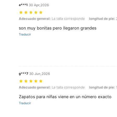
a***1
30 Apr,2026
Adecuado general: La talla corresponde, longitud de pie: 20.0 cm / 7
Adecuado general:
La talla corresponde
longitud de pie:
2
son muy bonitas pero llegaron grandes
Traducir
g***7
30 Jun,2026
Adecuado general: La talla corresponde, longitud de pie: 16.5 cm / 6.
Adecuado general:
La talla corresponde
longitud de pie:
1
Zapatos para niñas viene en un número exacto
Traducir