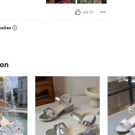
Útil (1)
señas
ron