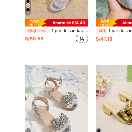
5
Ahorro de S/4.40
Ahor
1 par de sandalias de moda para niños, sandalias de tacón alto para niños 2026, sandalias con mariposa de strass, sandalias estilo princesa, sandalias estilo bohemio, adecuadas para ocasiones casuales, vacaciones, fiestas y bodas (la talla es pequeña, por favor elija la talla adecuada basándose en la longitud interior)
1 par de sandalias nuevas 2026 para niñas con decoración de lazo, material brillante, tacón antideslizante, tacón bajo, estilo dul
-8%
¡Últimos 3 días
-20%
S/50.58
S/41.18