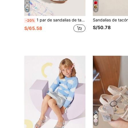
4
4
1 par de sandalias de tacón grueso cómodas para niños con tacón alto plateado y cristales brillantes de rhinestone, adecuadas para primavera, verano y otoño
-20%
S/50.78
S/65.58
5