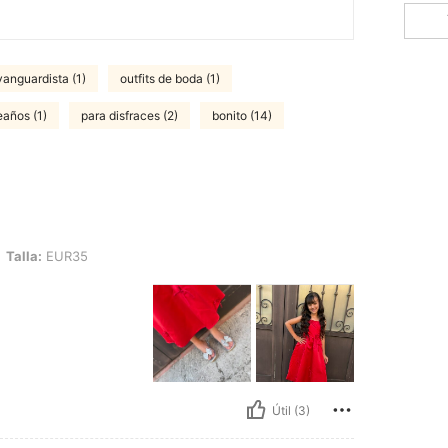
vanguardista (1)
outfits de boda (1)
eaños (1)
para disfraces (2)
bonito (14)
R35
Talla:
EUR35
Útil (3)