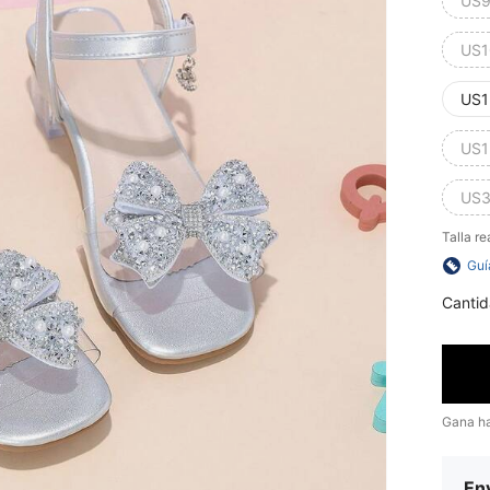
US9
US1
US1
US1
US3
Talla re
Guí
Cantid
Gana h
Env