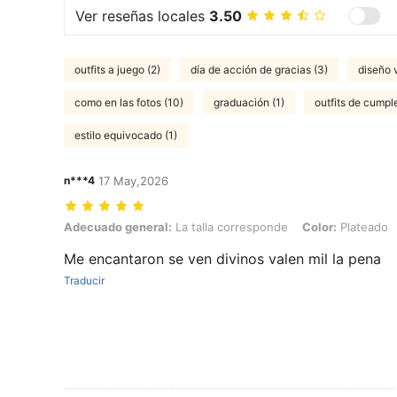
Ver reseñas locales
3.50
outfits a juego (2)
día de acción de gracias (3)
diseño 
como en las fotos (10)
graduación (1)
outfits de cumpl
estilo equivocado (1)
n***4
17 May,2026
Adecuado general: La talla corresponde, Color: Plateado, Talla: EU
Adecuado general:
La talla corresponde
Color:
Plateado
Me encantaron se ven divinos valen mil la pena
Traducir