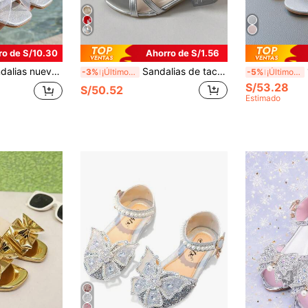
ro de S/10.30
Ahorro de S/1.56
ce y fresco, adecuadas para actuaciones en el escenario, combinar con vestidos de cumpleaños y salidas a fiestas de verano.
Sandalias de tacón alto elegantes para niñas, talla 26-36 | Tacón grueso transparente y correa para el tobillo | Zapatos metálicos multicolor, adecuados para niña de las flores, comunión y ocasiones formales
1 p
-3%
¡Últimos 3 días
-5%
¡Últimos 3 días
S/53.28
S/50.52
Estimado