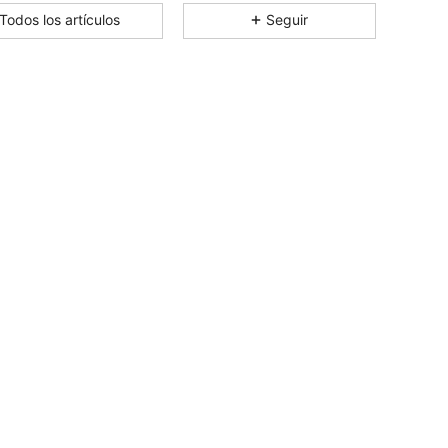
Todos los artículos
Seguir
4.88
104
965
4.88
104
965
4.88
104
965