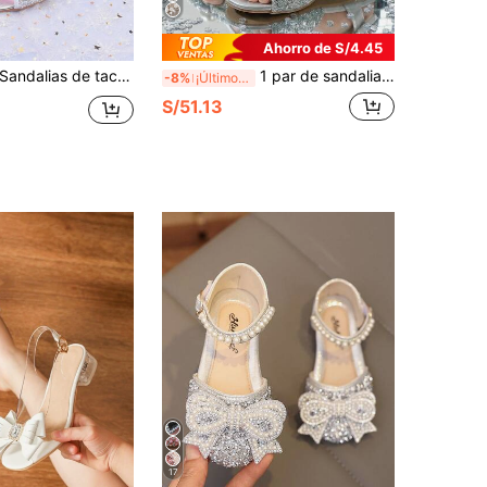
Ahorro de S/4.45
ndalias de tacón alto para niños con purpurina plateada y estilo minimalista, nuevas sandalias de tacón con lazo de princesa y punta abierta, altura del tacón de 3 cm, adecuadas para vestidos, pasarela y actuaciones
1 par de sandalias de tacón grueso con cristales soñadores para niñas, punta redonda y abierta, tacones altos de estilo princesa plateados con brillo y lazo y strass, adecuados para fiestas, reuniones y actuaciones
-8%
¡Últimos 3 días
S/51.13
17