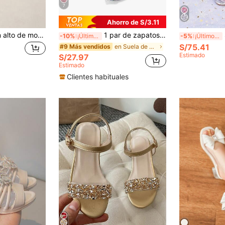
7
Ahorro de S/3.11
Sandalias de tacón alto de moda para niños en verano, sandalias casuales de una sola pieza, nuevas y elegantes de estilo minimalista y estético, adecuadas para el ocio, las vacaciones y los viajes
1 par de zapatos de princesa de moda para niñas pequeñas, sandalias de suela blanda con rhinestones y moño, bailarinas con brillo, adecuadas para niñas pequeñas
Sa
-10%
¡Últimos 3 días
-5%
¡Últimos 3 días
S/75.41
en Suela de goma antideslizante Sandalias planas p
#9 Más vendidos
Estimado
S/27.97
Estimado
Clientes habituales