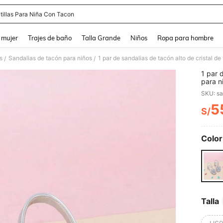
tillas Para Niña Con Tacon
and down arrow keys to navigate search Búsqueda reciente and Busca y Encuentr
 mujer
Trajes de baño
Talla Grande
Niños
Ropa para hombre
s
Sandalias de tacón para niños
/
/
1 par 
para n
de imi
SKU: s
cierre
punta 
5
S/
PR
niñas,
actuac
Color
Talla