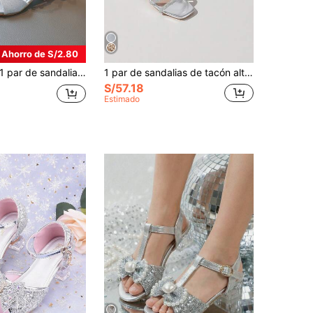
Ahorro de S/2.80
ar de sandalias de tacón alto con purpurina plateada, cristales y lazo para niñas. Sandalias de princesa con suela suave y antideslizante, de punta abierta y hebilla. Zapatos de vestir versátiles, casuales y transpirables para fiestas y uso al aire libre.
1 par de sandalias de tacón alto con strass brillante para niñas, decoradas con diamantes brillantes en la parte superior, combinadas con una elegante correa de tobillo y un adorno colgante, adecuadas para que las niñas las usen en diversas ocasiones formales como bodas, banquetes o fiestas de cumpleaños,
S/57.18
Estimado