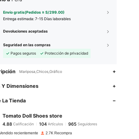
Envío gratis(Pedidos ≥ S/299.00)
Entrega estimada:
7-15 Días laborables
Devoluciones aceptadas
Seguridad en las compras
Pagos seguros
Protección de privacidad
ipción
Mariposa,Chicos,Gráfico
4.88
104
965
s Y Dimensiones
4.88
104
965
 La Tienda
4.88
104
965
4.88
104
965
Tomato Doll Shoes store
4.88
104
965
Calificación
Artículos
Seguidores
m***8
seguido
Hace 1 día
4.88
104
965
Vendido recientemente
2.7K Recompra
4.88
104
965