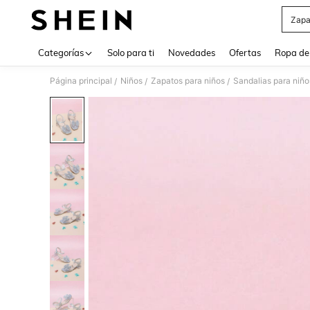
Zapa
Use up 
Categorías
Solo para ti
Novedades
Ofertas
Ropa de
Página principal
Niños
Zapatos para niños
Sandalias para niño
/
/
/