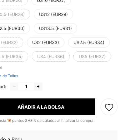
.5 (EUR26)
US10 (EUR27)
0.5 (EUR28)
US12 (EUR29)
2.5 (EUR30)
US13.5 (EUR31)
 (EUR32)
US2 (EUR33)
US2.5 (EUR34)
.5 (EUR35)
US4 (EUR36)
US5 (EUR37)
al
a de Tallas
ad:
AÑADIR A LA BOLSA
asta
16
puntos SHEIN calculados al finalizar la compra.
ío a
Peru