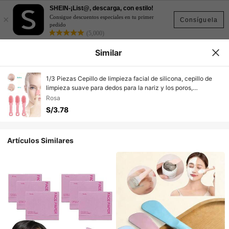
SHEIN-¡List@, descarga, con estilo!
×
Consigue descuentos especiales en tu primer
Consíguela
pedido
(5,000)
Similar
1/3 Piezas Cepillo de limpieza facial de silicona, cepillo de
limpieza suave para dedos para la nariz y los poros,
herramienta exfoliante para eliminar puntos negros,
Rosa
removedor portátil de residuos de maquillaje para base, lápiz
S/3.78
labial y polvo suelto, esenciales para viajes y dormitorios para
estudiantes
Artículos Similares