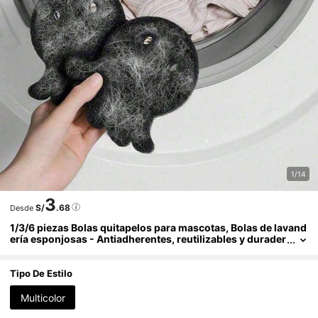
1/14
3
S/
.68
Desde
1/3/6 piezas Bolas quitapelos para mascotas, Bolas de lavand
ería esponjosas - Antiadherentes, reutilizables y durader
as, recolector de pelusa, mantienen la ropa y la ropa de c
ama libres de pelos, juego de bolas quitapelusa, lindo recolec
tor de pelos de perro y gato
Tipo De Estilo
Multicolor