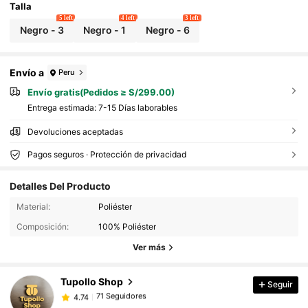
Talla
5 left
4 left
3 left
Negro - 3
Negro - 1
Negro - 6
Envío a
Peru
Envío gratis(Pedidos ≥ S/299.00)
Entrega estimada:
7-15 Días laborables
Devoluciones aceptadas
Pagos seguros · Protección de privacidad
Detalles Del Producto
71 Seguidores
4.74
Material:
Poliéster
Composición:
100% Poliéster
71 Seguidores
4.74
Ver más
71 Seguidores
4.74
71 Seguidores
4.74
Tupollo Shop
Seguir
71 Seguidores
4.74
g***k
seguido
Hace 1 día