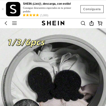
SHEIN-¡List@, descarga, con estilo!
×
Consigue descuentos especiales en tu primer
Consíguela
pedido
(5,000)