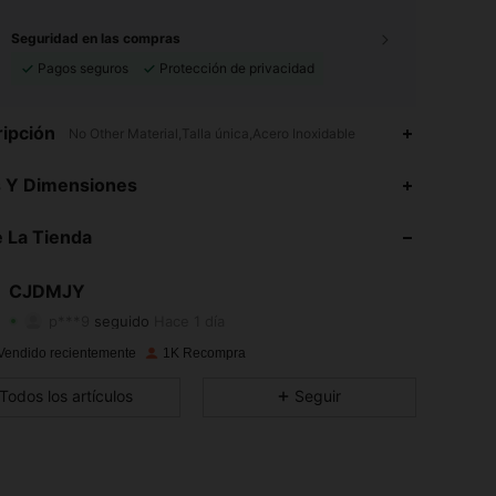
Seguridad en las compras
Pagos seguros
Protección de privacidad
ipción
No Other Material,Talla única,Acero Inoxidable
s Y Dimensiones
4.87
15
103
 La Tienda
4.87
15
103
4.87
15
103
CJDMJY
p***9
seguido
Hace 1 día
4.87
15
103
Vendido recientemente
1K Recompra
4.87
15
103
Todos los artículos
Seguir
4.87
15
103
4.87
15
103