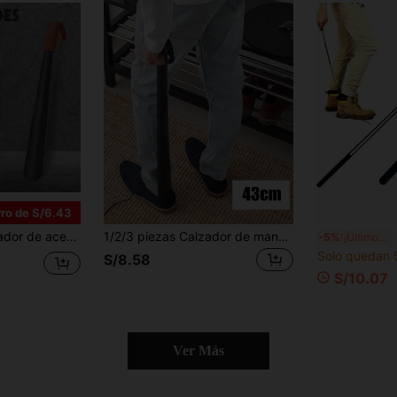
ro de S/6.43
il & duradero, regalos de Navidad para personas mayores, hombres, mujeres, embarazadas, menores, uso diario, personas con reemplazos de rodilla & cadera y problemas de espalda, regalos para mujeres, hombres, mamá, papá
1/2/3 piezas Calzador de mango largo, adecuado para hombres, mujeres, ancianos y niños, calzador de mango largo, calzador para botas, cuchara de zapato asistente, calzador para uso en viajes y hogar, negro
Cal
-5%
¡Últimos 3 días
Solo quedan 
S/8.58
S/10.07
Ver Más