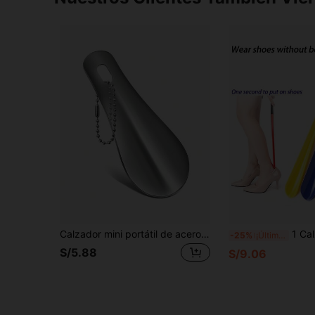
Calzador mini portátil de acero inoxidable, herramienta compacta para levantar zapatos, saca zapatos, accesorios para zapatos, regalos para damas de honor, decoración de habitación, dormitorio, playa, viaje, para hombres, para mujeres, vacaciones, cosas lindas, regalo del Día de la Madre, decoración de dormitorio, jardín, decoración de cocina, verano, playa, artículos esenciales de viaje, decoración de habitación, Squishy, graduación, estante para zapatos, ahorrador de almacenamiento, al aire libre, jardín, artículo esencial de viaje, portátil, artículo esencial de playa, temporada de graduación, ceremonia de graduación, regalo de graduación, presente de graduación, felicitaciones graduado, valedictorian, terminar la escuela, fiesta de graduación
1 Calzador de zapatos de plástico ABS con mango largo y anillo de cuero para co
-25%
¡Últimos 2 días
S/5.88
S/9.06