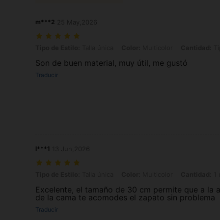
m***2
25 May,2026
Tipo de Estilo: Talla única, Color: Multicolor, Cantidad: Tipo 2pcA
Tipo de Estilo:
Talla única
Color:
Multicolor
Cantidad:
Ti
Son de buen material, muy útil, me gustó
Traducir
l***1
13 Jun,2026
Tipo de Estilo: Talla única, Color: Multicolor, Cantidad: 1 unidad Tip
Tipo de Estilo:
Talla única
Color:
Multicolor
Cantidad:
1 
Excelente, el tamaño de 30 cm permite que a la a
de la cama te acomodes el zapato sin problema
Traducir