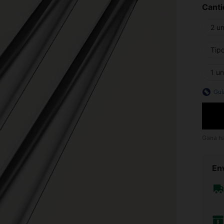
Canti
2 un
Tip
1 u
Guí
Gana h
Env