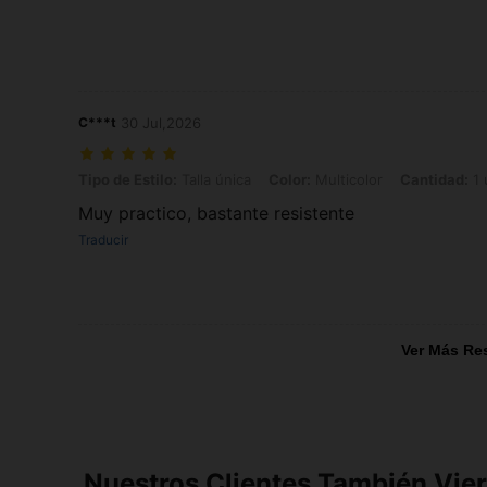
C***t
30 Jul,2026
Tipo de Estilo: Talla única, Color: Multicolor, Cantidad: 1 unidad Tip
Tipo de Estilo:
Talla única
Color:
Multicolor
Cantidad:
1 
Muy practico, bastante resistente
Traducir
Ver Más Re
Nuestros Clientes También Vie