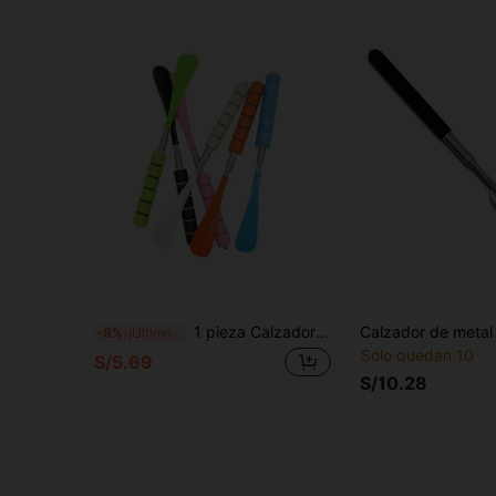
1 pieza Calzador telescópico de acero inoxidable - Plegable, agarre cómodo, blanco/rosa, sin necesidad de doblar, adecuado para personas mayores, portátil para viajes, cabe en la maleta
-8%
¡Últimos 3 días
Solo quedan 10
S/5.69
S/10.28