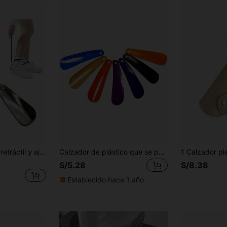
Calzador de metal retráctil y ajustable, mango largo unisex
Calzador de plástico que se puede colgar, elevador de zapatos, calzador de zapatos que no requiere doblarse para ponerse los zapatos, ligero y compacto, para zapatos, primavera, verano, regalos para damas de honor, habitación, decoración de dormitorio, playa, viaje, para hombres, para mujeres, vacaciones, cosas lindas, regalo del Día de la Madre, decoración de dormitorio, jardín, decoración de cocina, verano, playa, artículos de viaje esenciales, decoración de habitación, Squishy, graduación, estante para zapatos, ahorrador de almacenamiento, al aire libre, jardín, artículo de viaje esencial, portátil, artículo esencial de playa, temporada de graduación, ceremonia de graduación, regalo de graduación, presente de graduación, felicitaciones graduado, graduado valedictorian, terminar la escuela, fiesta de graduación
S/5.28
S/8.38
Establecido hace 1 año