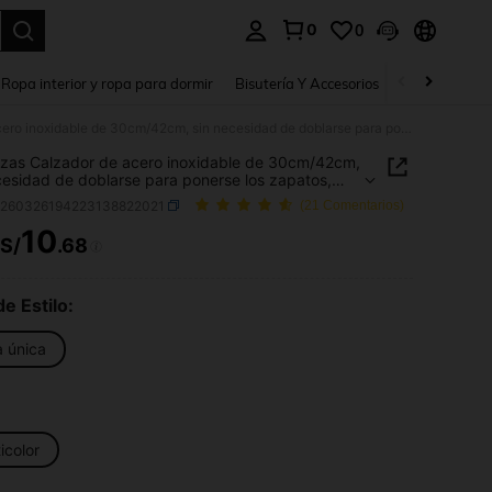
0
0
a. Press Enter to select.
Ropa interior y ropa para dormir
Bisutería Y Accesorios
Zapatos
H
1/2 piezas Calzador de acero inoxidable de 30cm/42cm, sin necesidad de doblarse para ponerse los zapatos, especialmente adecuado para personas de mediana edad y mayores
ezas Calzador de acero inoxidable de 30cm/42cm,
cesidad de doblarse para ponerse los zapatos,
almente adecuado para personas de mediana
h260326194223138822021
(21 Comentarios)
y mayores
10
S/
.68
ICE AND AVAILABILITY
de Estilo:
a única
icolor