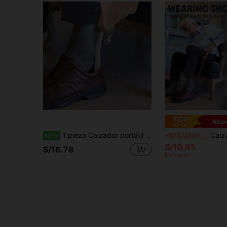
Ahor
1 pieza Calzador portátil mini, plegable y ligero, adecuado para uso en el hogar y viajes, diseño de moda, material de metal, regalo del Día del Padre, regalo del Día de la Madre
Calzador de acero inoxidable con funda de cuero - Diseño de calzador largo de metal extra, portát
NEW
-37%
¡Últimos 3 días
S/10.95
S/16.78
Estimado