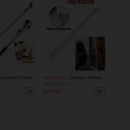
zador Extensible de 5 Secciones Mejorado – Conexión Reforzada, Cuchara para Zapatos Extensible de Acero Inoxidable con Mango Antideslizante, Perfecto para Ancianos, Mujeres Embarazadas y Personas con Dificultad para Agacharse, Longitud Ajustable (1 pieza)
Calzador flexible de acero inoxidable de 11.8/20.5 pulgadas, conveniente para ponerse los zapatos, mango largo con agarre adecuado para zapatos deportivos y zapatos formales
-8%
¡Últimos 3 días
5
Solo quedan 6
S/16.82