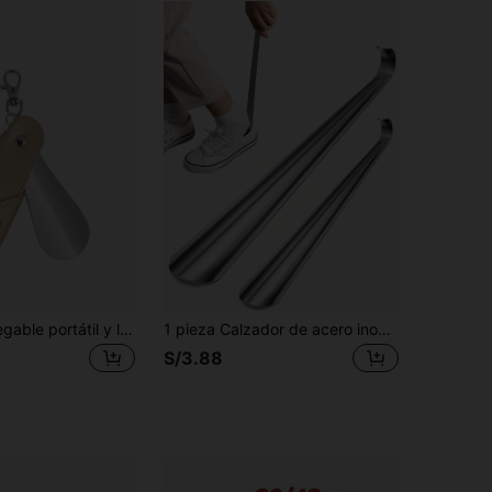
1 Calzador plegable portátil y ligero, adecuado para uso doméstico y de viaje, regalo perfecto, diseño de transporte a la moda, organizador de zapatos, ahorrador de espacio, para exteriores, jardín, artículo esencial de viaje, portátil, artículo esencial de playa, temporada de graduación, ceremonia de graduación, regalo de graduación, felicitaciones graduado, valedictorian, finalización de estudios, fiesta de graduación
1 pieza Calzador de acero inoxidable con mango largo, 11.8in/16.5in Gancho curvo duradero Ayudante de calzado para comodidad al usar botas, zapatillas, zapatos de vestir, herramienta de asistencia para vestir para personas mayores y discapacitadas, suministros de gadgets médicos y del hogar diarios
S/3.88