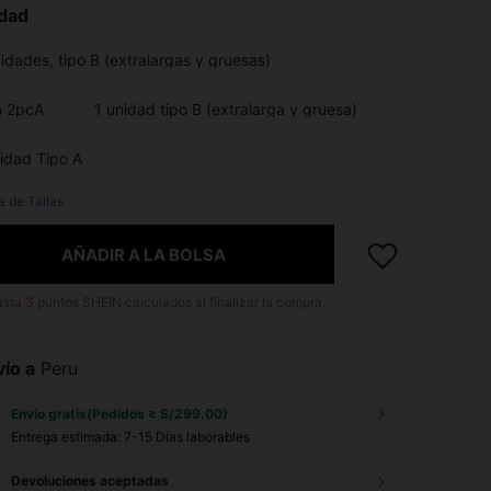
dad
idades, tipo B (extralargas y gruesas)
o 2pcA
1 unidad tipo B (extralarga y gruesa)
nidad Tipo A
a de Tallas
AÑADIR A LA BOLSA
asta
3
puntos SHEIN calculados al finalizar la compra.
ío a
Peru
Envío gratis(Pedidos ≥ S/299.00)
Entrega estimada:
7-15 Días laborables
Devoluciones aceptadas