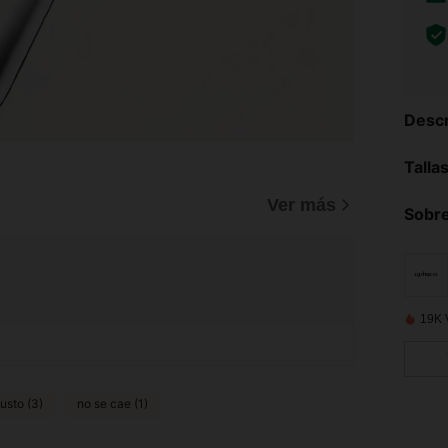
Descr
Talla
Ver más
Sobre
19K 
usto (3)
no se cae (1)