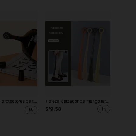
vo de tacón, almohadillas de reparación resistentes al desgaste y silenciosas para tacón delgado, previenen el desgaste del clavo del tacón
1 pieza Calzador de mango largo, sin necesidad de agacharse para levantar y ponerse los zapatos, conveniente, portátil y rápido, sin esfuerzo y sin preocupaciones
S/9.58