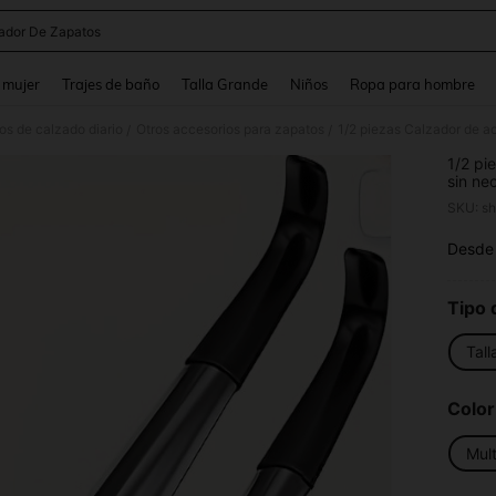
ador De Zapatos
and down arrow keys to navigate search Búsqueda reciente and Busca y Encuentr
 mujer
Trajes de baño
Talla Grande
Niños
Ropa para hombre
os de calzado diario
Otros accesorios para zapatos
/
/
1/2 pi
sin ne
especi
SKU: s
edad 
Desde
PR
Tipo 
Tall
Color
Mult