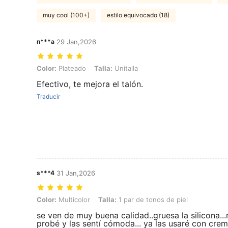
muy cool (100+)
estilo equivocado (18)
n***a
29 Jan,2026
Color: Plateado, Talla: Unitalla
Color:
Plateado
Talla:
Unitalla
Efectivo, te mejora el talón.
Traducir
s***4
31 Jan,2026
Color: Multicolor, Talla: 1 par de tonos de piel
Color:
Multicolor
Talla:
1 par de tonos de piel
se ven de muy buena calidad..gruesa la silicona..
probé y las sentí cómoda... ya las usaré con cre