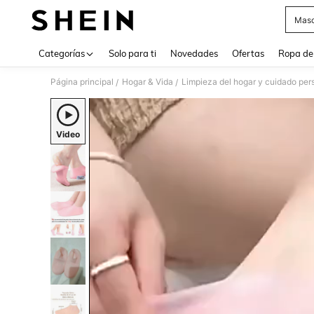
Masc
Use up 
Categorías
Solo para ti
Novedades
Ofertas
Ropa de
Página principal
Hogar & Vida
Limpieza del hogar y cuidado per
/
/
Video