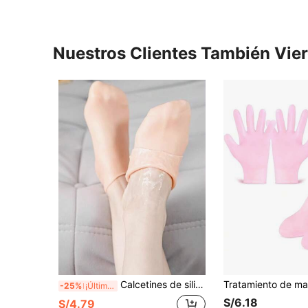
Nuestros Clientes También Vie
Calcetines de silicona para pies: material suave, ajuste cómodo, fundas de silicona suave reutilizables para pies, calcetines de silicona altamente elásticos, protectores de silicona lavables para pies
-25%
¡Últimos 3 días
S/6.18
S/4.79