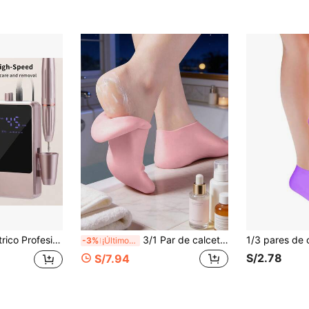
Adecuado para Regalos del Día de San Valentín, Máquina de Pulido, Pelado Eléctrico, Pulido y Eliminación de Uñas
3/1 Par de calcetines de gel de silicona hidratantes para los pies - Unisex de alta elasticidad para reparar talones agrietados y ásperos, eliminar callosidades suaves | Aliviar el estrés, transpirables, antideslizantes, cuidado de los pies, calcetines reutilizables para masaje de pies y uso diario
-3%
¡Últimos 2 días
S/2.78
S/7.94