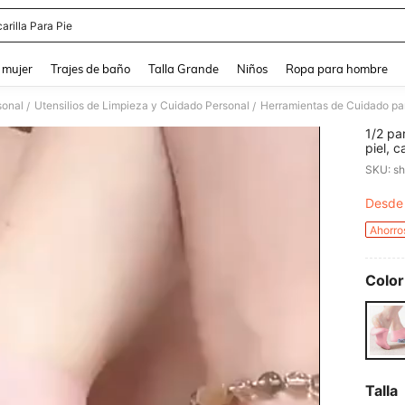
arilla Para Pie
and down arrow keys to navigate search Búsqueda reciente and Busca y Encuentr
 mujer
Trajes de baño
Talla Grande
Niños
Ropa para hombre
sonal
Utensilios de Limpieza y Cuidado Personal
Herramientas de Cuidado pa
/
/
1/2 pa
piel, c
suaviz
SKU: s
los pi
y hidr
Desde
PR
Ahorro
Color
Talla