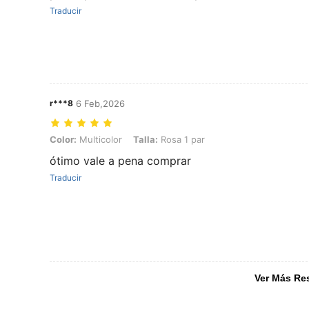
Traducir
r***8
6 Feb,2026
Color: Multicolor, Talla: Rosa 1 par
Color:
Multicolor
Talla:
Rosa 1 par
ótimo vale a pena comprar
Traducir
Ver Más Re