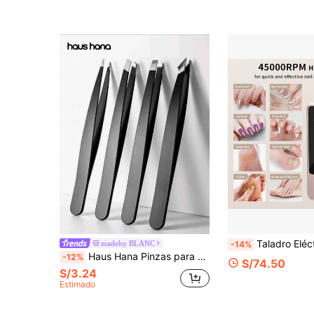
Taladro Eléctrico Profesional de 45000 RPM - Herramienta Portátil Recargable de Bajo Ruido para Cuidado de Uñas y Pies, 
madeby BLANC
-14%
Haus Hana Pinzas para depilación profesional, set de pinzas mini para viaje, pinzas para vello facial y dar forma a las cejas, pinzas de precisión, las mejores pinzas para piel sensible
-12%
S/74.50
S/3.24
Estimado