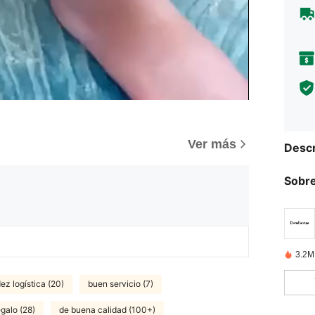
)
Ver más
Descr
Sobre
3.2M
ez logística (20)
buen servicio (7)
egalo (28)
de buena calidad (100+)