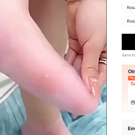
Ros
Ros
Gana h
Ot
p
S
Env