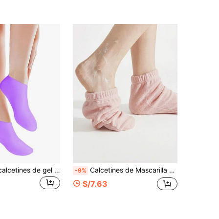
1/3 pares de calcetines de gel de silicona para el cuidado de los pies, previenen las grietas, eliminan la piel muerta, son protectores y elásticos
Calcetines de Mascarilla para Pies Reutilizables Hidratantes y Calmantes de Grado SPA, Úsalos con tu Hidratante Favorito para la Reparación de la Piel y el Cuidado de los Pies en Casa, Regalo Perfecto para el Día de la Madre, Día de San Valentín, Año Nuevo y Otras Festividades
-9%
S/7.63