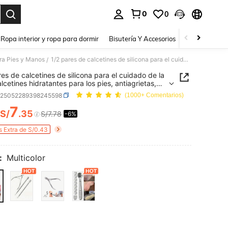
0
0
a. Press Enter to select.
Ropa interior y ropa para dormir
Bisutería Y Accesorios
Zapatos
H
ra Pies y Manos
1/2 pares de calcetines de silicona para el cuidado de la piel, calcetines hidratantes para los pies, antiagrietas, suavizantes de callosidades y cutículas, cubierta para los pies, mascarilla para los pies, calcetines de cuidado y hidratación para los pies
/
res de calcetines de silicona para el cuidado de la
alcetines hidratantes para los pies, antiagrietas,
antes de callosidades y cutículas, cubierta para
h25052289398245598
(1000+ Comentarios)
es, mascarilla para los pies, calcetines de cuidado
atación para los pies
7
S/
.35
S/7.78
-6%
ICE AND AVAILABILITY
s Extra de S/0.43
:
Multicolor