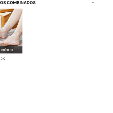
LOS COMBINADOS
4.85
8.9K
61K
4.85
8.9K
61K
4.85
8.9K
61K
4.85
8.9K
61K
 Artículos
tilo