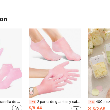
ron
Tratamiento de mascarilla de manos y pies de silicona hidratante, guantes y calcetines nutritivos de aceites esenciales, quitacutículas, hidratación
2 pares de guantes y calcetines de silicona hidratantes, calcetines de spa antideslizantes y suaves con gel, para suavizar los pies con piel seca y agrietada, calcetines de spa para pedicura de mujer para el cuidado de los pies después de la pedicura (rosa)
400 piezas de papel de jabón desechable mini para viajes, papel de jabón portátil para manos, adecuado para viajes al aire libre, papel de jabón portátil, papel de jabón, hojas de jabón para eliminar manchas, adecuado para estudiantes, papel de jabón portátil para viajes, 
-7%
-1%
S/8.44
S/2.65