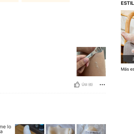
ESTI
2
Más es
Útil (6)
.me lo
ma