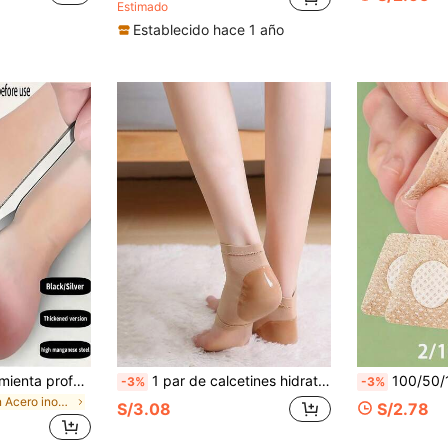
Estimado
Establecido hace 1 año
1/2/3 piezas Herramienta profesional de raspado de pies de acero inoxidable, eliminador de piel muerta, herramienta de cuidado de pies para hombres y mujeres (con cubierta protectora)
1 par de calcetines hidratantes para el talón y el pie, calcetines exfoliantes e hidratantes para el talón y el pie
100/50/10/2 piezas Parches de aceite de árbol de té para uñas, adecuados para uñas frágiles, amari
-3%
-3%
en Acero inoxidable Herramientas para el cuidado d
S/3.08
S/2.78