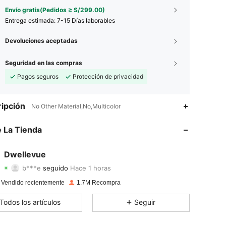
Envío gratis(Pedidos ≥ S/299.00)
Entrega estimada:
7-15 Días laborables
Devoluciones aceptadas
Seguridad en las compras
Pagos seguros
Protección de privacidad
4.85
8.9K
61K
ipción
No Other Material,No,Multicolor
4.85
8.9K
61K
 La Tienda
4.85
8.9K
61K
Dwellevue
b***e
seguido
Hace 1 horas
4.85
8.9K
61K
Calificación
Artículos
Seguidores
 Vendido recientemente
1.7M Recompra
4.85
8.9K
61K
Todos los artículos
Seguir
4.85
8.9K
61K