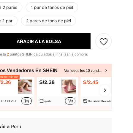
a 2 pares
1 par de tonos de piel
a 1 par
2 pares de tono de piel
AÑADIR A LA BOLSA
asta
2
puntos SHEIN calculados al finalizar la compra.
ros Vendedores En SHEIN
Ver todos los 10 vendedores
recio mínimo
/2.36
S/2.38
S/2.45
XIUDU PET
sjerh
DomesticThreadsBoutique
ío a
Peru