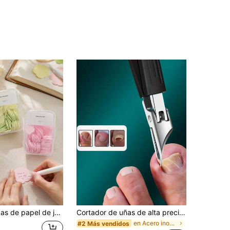
papel de jabón de limpieza multifuncional, hojas de jabón esenciales para viajes, suministros de viaje, vacaciones de verano, regalos de vuelta a la escuela (aprox. 100 piezas por caja), temporada de vuelta a la escuela, regalo para mujeres, regalo para hombres, regalo para la madre, regalo para la abuela, dormitorio, bolígrafo de aromaterapia herbal, fragancia para mujeres, fragancia para el hogar, decoración de dormitorio, decoración de habitación, accesorios para el coche, fragancia interior
Cortador de uñas de alta precisión adecuado para uñas gruesas y encarnadas, hecho de acero inoxidable de calidad con mango suave y hoja ultra afilada con ángulo de 25 grados. Este cortador de uñas gruesas diseñado para personas mayores tiene función a prueba de salpicaduras, para personas mayores
en Acero inoxidable Herramientas para el cuidado d
#2 Más vendidos