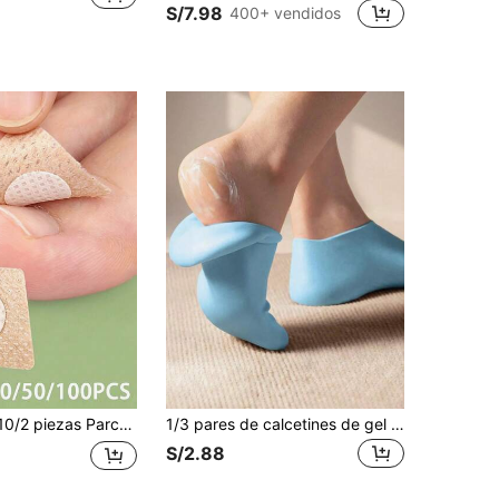
S/7.98
400+ vendidos
llentas, engrosadas, decoloradas, parches invisibles que se pueden usar con zapatos, fórmula ultra fina y transpirable, amigable con la piel, asistente perfecto para el cuidado de los pies
1/3 pares de calcetines de gel de silicona para el cuidado de los pies, previenen las grietas, eliminan la piel muerta, son protectores y elásticos
S/2.88