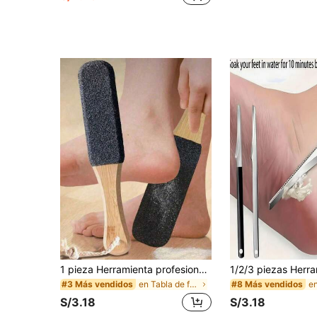
1 pieza Herramienta profesional de lima para pies, limpiador de pies, piedra pómez para raspar pies para eliminar piel muerta, grietas y callosidades, raspador de pies de madera de haya, removedor de callos, cepillo para pies, herramienta de pedicura, cuidado profesional de los pies, elimina callos y piel muerta, cuidado de los pies, lima de masaje para pies, unisex
en Tabla de frotar
#3 Más vendidos
#8 Más vendidos
S/3.18
S/3.18