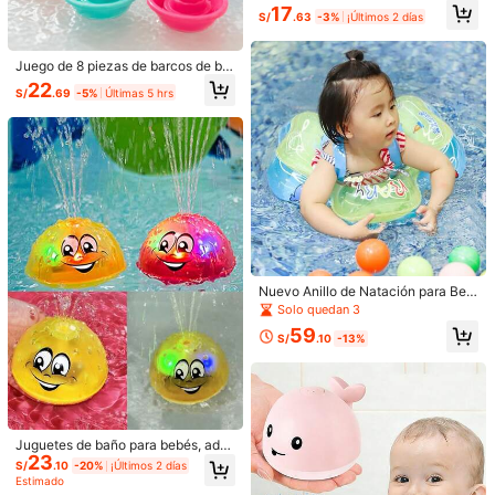
Devoluciones aceptadas
entosa, juguetes para bebés, juguet
17
S/
.63
-3%
¡Últimos 2 días
es giratorios para niños pequeños d
e 1 a 3 años, juguetes sensoriales p
Pagos seguros · Protección de privacidad
ara la educación temprana, juguete
Juego de 8 piezas de barcos de ba
s para sillas de comedor, regalos de
ño apilables arcoíris para bebé, jug
cumpleaños para niños y niñas peq
22
S/
.69
-5%
Últimas 5 hrs
5.00
uetes educativos flotantes apilable
ueños, apropiados para uso diario d
(2)
Ver más
s, lindos juguetes de agua para nad
e bebés, juguetes para bebés, jugu
ar para niños y niñas pequeños
etes de baño, baño de bebé, juguet
Fácil de Usar
(1)
es de bebé, juguetes de baño, jugu
ete de bebé
ま***ろ
Color: Multicolor / Talla: Al azar 6 piezas
使うのが楽しみ！！！！
Útil
(0)
Nuevo Anillo de Natación para Beb
és Niños Pequeño Mediano Grande
Solo quedan 3
m***7
Color: Multicolor / Talla: 2 uds al azar
Anillo Inflable para Cuello Anillo par
59
a Axilas Anillo Flotante Ajustable A
S/
.10
-13%
最高すぎる。ガチャガチャ安くても
300
円するこの時代にこの値
nti-Vuelco Juguete de Juego en el
段でこのレベルのおもちゃはありがたい。イルカとヒトデが届い
Agua-Recomendación de Regalo p
た。ヒトデが若干反応しないときあるけど安いしまた買い直した
ara Vacaciones y Cumpleaños
らおっけ。
Útil
(0)
Juguetes de baño para bebés, ade
23
cuados para niños pequeños, jugue
S/
.10
-20%
¡Últimos 2 días
tes de ballena que rocían agua y se
Detalles Del Producto
Estimado
iluminan, juguetes de piscina y mes