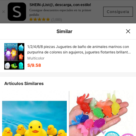
SHEIN-¡List@, descarga, con estilo!
×
Consigue descuentos especiales en tu primer
Consíguela
pedido
(5,000)
Similar
1/2/4/6/8 piezas Juguetes de baño de animales marinos con
purpurina de colores sin agujeros, juguetes flotantes brillantes
para bañera, juego de baño, piscina, fiesta, gran regalo
Multicolor
S/9.58
Artículos Similares