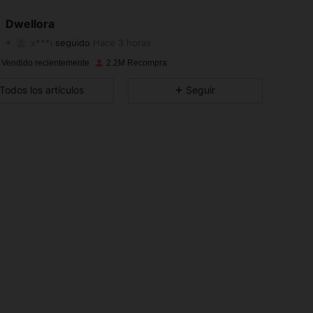
4.87
13K
92K
Dwellora
x***i
seguido
Hace 3 horas
4.87
13K
92K
Calificación
Artículos
Seguidores
 Vendido recientemente
2.2M Recompra
4.87
13K
92K
Todos los artículos
Seguir
4.87
13K
92K
4.87
13K
92K
4.87
13K
92K
4.87
13K
92K
4.87
13K
92K