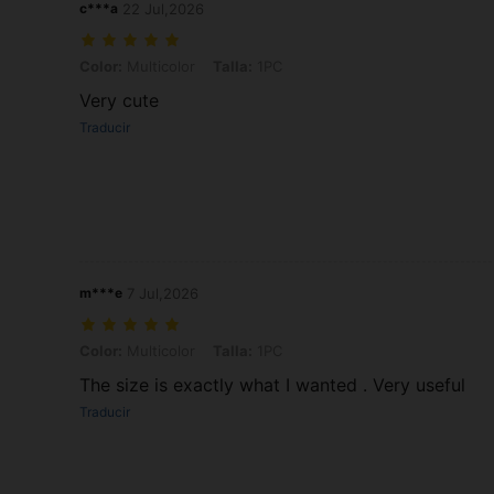
c***a
22 Jul,2026
Color: Multicolor, Talla: 1PC
Color:
Multicolor
Talla:
1PC
Very cute
Traducir
m***e
7 Jul,2026
Color: Multicolor, Talla: 1PC
Color:
Multicolor
Talla:
1PC
The size is exactly what I wanted . Very useful
Traducir