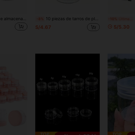
4 piezas Botellas de almacenamiento de plástico de 7 cm de diámetro con tapas - Botellas dispensadoras de pintura, envases para cremas y mascarillas, tarros para crema para los ojos y crema facial, botellas de muestra de boca ancha de PET transparente, envases recargables para cosméticos
10 piezas de tarros de plástico transparente con tapas, adecuados para almacenar slime, manualidades DIY y joyería. Con un diseño redondo transparente que permite ver fácilmente el contenido, las tapas selladas evitan fugas. El material ligero y reutilizable lo hace ideal para el almacenamiento en el hogar, los viajes y la organización de pequeños accesorios.
1
-8%
-10%
Últimas 3 hrs
S/5.30
S/4.67