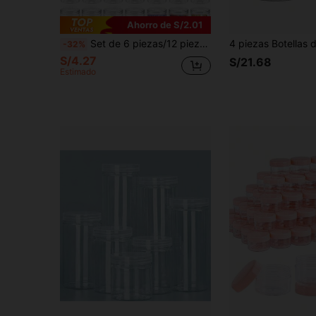
Ahorro de S/2.01
Set de 6 piezas/12 piezas de tarros de almacenamiento de plástico transparente grueso de 8.45 onzas, reutilizables con tapas: organiza eficientemente tu cocina, manualidades DIY y almacena pequeños artículos como piezas, cuentas y accesorios
-32%
S/4.27
S/21.68
Estimado