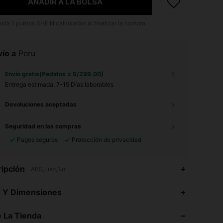
AÑADIR A LA BOLSA
asta
1
puntos SHEIN calculados al finalizar la compra.
ío a
Peru
Envío gratis(Pedidos ≥ S/299.00)
Entrega estimada:
7-15 Días laborables
Devoluciones aceptadas
Seguridad en las compras
Pagos seguros
Protección de privacidad
ipción
ABS,Liso,No
4.87
13K
92K
s Y Dimensiones
4.87
13K
92K
 La Tienda