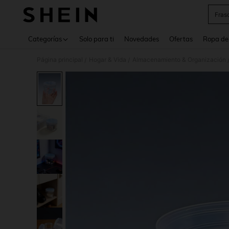
Fras
Use up 
Categorías
Solo para ti
Novedades
Ofertas
Ropa de
Página principal
Hogar & Vida
Almacenamiento & Organización
/
/