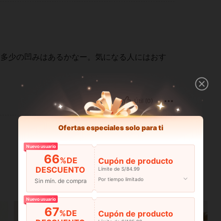
ら多少の凹みはあるかなー。気になる人にはおす
Útil (0)
Ofertas especiales solo para ti
Nuevo usuario
66
%DE
Cupón de producto
DESCUENTO
Límite de S/84.99
Por tiempo limitado
Sin mín. de compra
Nuevo usuario
67
%DE
Cupón de producto