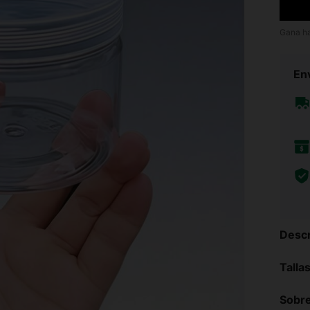
Gana h
Env
Descr
Talla
Sobre