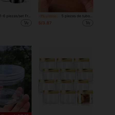
-6 piezas/set Frascos de almacenamiento de PET transparente con tapas, 50-500ml Contenedores de plástico vacíos para maquillaje y organizadores
5 piezas de tubos de plástico recargables con tapa abatible, adecuados para muestras de cosméticos de viaje, almacenamiento, artículos de tocador, pueden contener limpiador facial, loción corporal, etc., adecuados para avión, barco y uso diario
-7%
¡Últimos 3 días
S/3.87