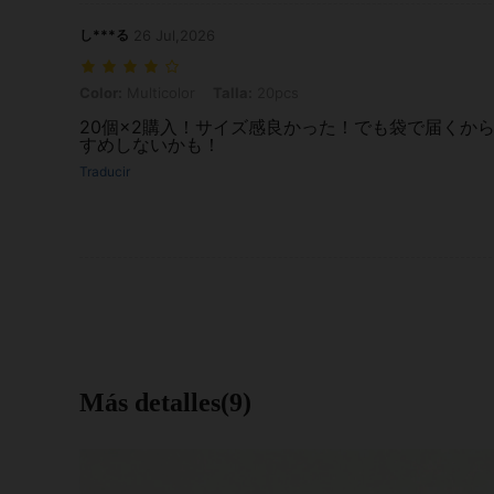
し***る
26 Jul,2026
Color: Multicolor, Talla: 20pcs
Color:
Multicolor
Talla:
20pcs
20個×2購入！サイズ感良かった！でも袋で届くか
すめしないかも！
Traducir
Más detalles(9)