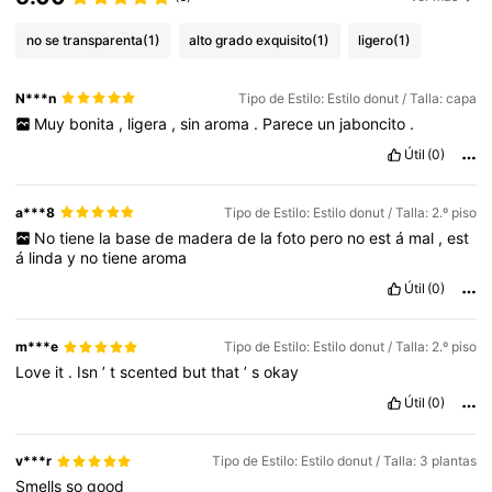
no se transparenta
(1)
alto grado exquisito
(1)
ligero
(1)
N***n
Tipo de Estilo: Estilo donut / Talla: capa
Muy
bonita
,
ligera
,
sin
aroma
.
Parece
un
jaboncito
.
Útil
(0)
a***8
Tipo de Estilo: Estilo donut / Talla: 2.º piso
No
tiene
la
base
de
madera
de
la
foto
pero
no
est
á
mal
,
est
á
linda
y
no
tiene
aroma
Útil
(0)
m***e
Tipo de Estilo: Estilo donut / Talla: 2.º piso
Love
it
.
Isn
’
t
scented
but
that
’
s
okay
Útil
(0)
v***r
Tipo de Estilo: Estilo donut / Talla: 3 plantas
Smells
so
good