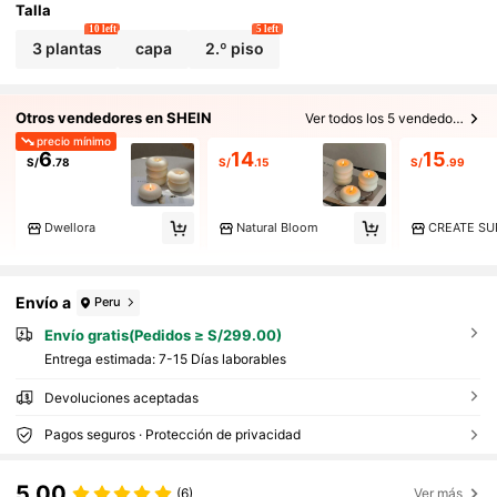
Talla
10 left
5 left
3 plantas
capa
2.º piso
Otros vendedores en SHEIN
Ver todos los 5 vendedores
precio mínimo
6
14
15
S/
.78
S/
.15
S/
.99
Dwellora
Natural Bloom
CREATE SU
Envío a
Peru
Envío gratis(Pedidos ≥ S/299.00)
Entrega estimada:
7-15 Días laborables
Devoluciones aceptadas
Pagos seguros · Protección de privacidad
5.00
(6)
Ver más