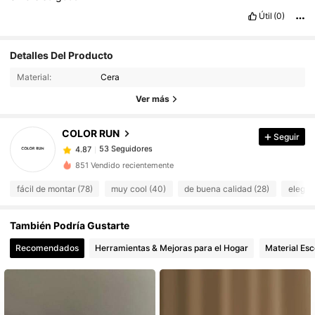
Útil
(0)
Detalles Del Producto
53 Seguidores
4.87
Material:
Cera
53 Seguidores
4.87
Ver más
53 Seguidores
4.87
53 Seguidores
4.87
COLOR RUN
Seguir
53 Seguidores
4.87
851 Vendido recientemente
53 Seguidores
4.87
fácil de montar (78)
muy cool (40)
de buena calidad (28)
elegan
53 Seguidores
4.87
53 Seguidores
4.87
También Podría Gustarte
53 Seguidores
4.87
Recomendados
Herramientas & Mejoras para el Hogar
Material Esc
53 Seguidores
4.87
53 Seguidores
4.87