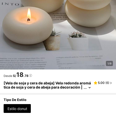
1/9
18
S/
.78
Desde
[Vela de soja y cera de abeja] Vela redonda aromá
5.00
(
6
)
tica de soja y cera de abeja para decoración |
Velas de una mecha para ambiente interior de
l hogar, decoración versátil para días festivos, sin
batería requerida, decoración con soporte para v
Tipo De Estilo
ela
Estilo donut